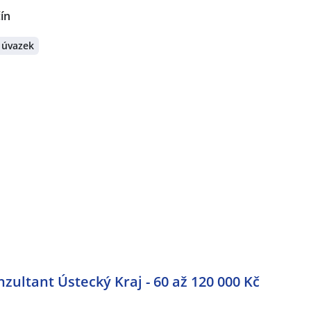
ín
 úvazek
n
ultant Ústecký Kraj - 60 až 120 000 Kč