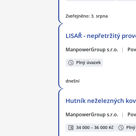
Zveřejněno: 3. srpna
LISAŘ - nepřetržitý prov
ManpowerGroup s.r.o.
|
Pov
Plný úvazek
dnešní
Hutník neželezných ko
ManpowerGroup s.r.o.
|
Pov
34 000 – 36 000 Kč
Plný