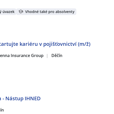
ý úvazek
Vhodné také pro absolventy
artujte kariéru v pojišťovnictví (m/ž)
 Vienna Insurance Group
|
Děčín
n - Nástup IHNED
ín