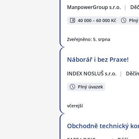
ManpowerGroup s.r.o.
|
Děč
40 000 – 60 000 Kč
Plný
Zveřejněno: 5. srpna
Náborář i bez Praxe!
INDEX NOSLUŠ s.r.o.
|
Děčí
Plný úvazek
včerejší
Obchodně technický konz