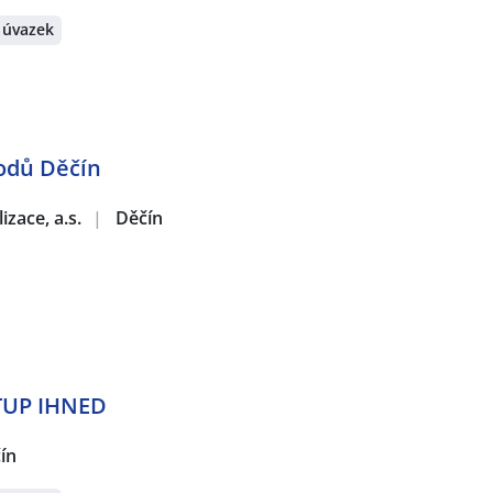
 úvazek
odů Děčín
zace, a.s.
|
Děčín
STUP IHNED
ín