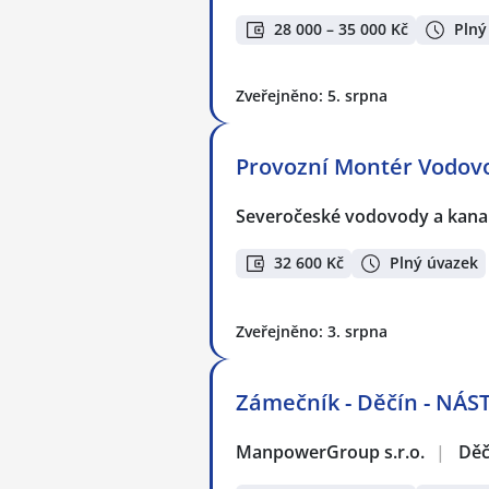
28 000 – 35 000 Kč
Plný
Zveřejněno: 5. srpna
Provozní Montér Vodov
Severočeské vodovody a kanali
32 600 Kč
Plný úvazek
Zveřejněno: 3. srpna
Zámečník - Děčín - NÁ
ManpowerGroup s.r.o.
|
Děč