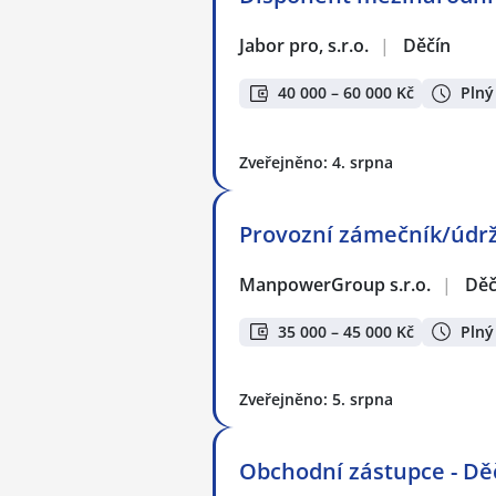
Jabor pro, s.r.o.
|
Děčín
40 000 – 60 000 Kč
Plný
Zveřejněno: 4. srpna
Provozní zámečník/údrž
ManpowerGroup s.r.o.
|
Děč
35 000 – 45 000 Kč
Plný
Zveřejněno: 5. srpna
Obchodní zástupce - Dě