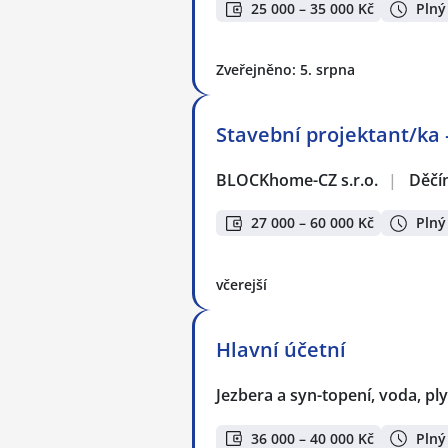
25 000 – 35 000 Kč
Plný
Zveřejněno: 5. srpna
Stavební projektant/ka 
BLOCKhome-CZ s.r.o.
|
Děčí
27 000 – 60 000 Kč
Plný
včerejší
Hlavní účetní
Jezbera a syn-topení, voda, plyn
36 000 – 40 000 Kč
Plný