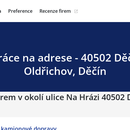
a
Preference
Recenze firem
n
ráce na adrese - 40502 Děč
Oldřichov, Děčín
rem v okolí ulice Na Hrázi 40502 D
 kamionové dopravy