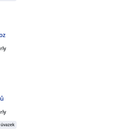
oz
rly
vů
rly
 úvazek