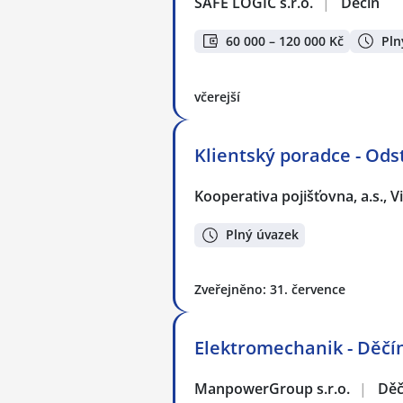
SAFE LOGIC s.r.o.
|
Děčín
60 000 – 120 000 Kč
Pln
včerejší
Klientský poradce - Odst
Kooperativa pojišťovna, a.s.,
Plný úvazek
Zveřejněno: 31. července
Elektromechanik - Děčí
ManpowerGroup s.r.o.
|
Děč