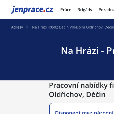
JenPráce.cz
Práce
Brigády
Poradn
Adresy
Na Hrázi 40502 Děčín VIII-Dolní Oldřichov, Děčí
Na Hrázi - P
Pracovní nabídky fi
Oldřichov, Děčín
Disponent mezinárodní