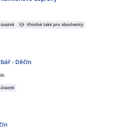
 úvazek
Vhodné také pro absolventy
bář - Děčín
ín
 úvazek
čín