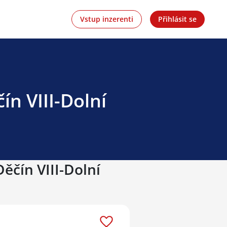
Vstup inzerenti
Přihlásit se
ín VIII-Dolní
ěčín VIII-Dolní