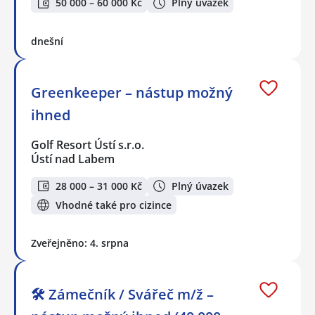
50 000 – 60 000 Kč
Plný úvazek
dnešní
Greenkeeper – nástup možný
ihned
Golf Resort Ústí s.r.o.
Ústí nad Labem
28 000 – 31 000 Kč
Plný úvazek
Vhodné také pro cizince
Zveřejněno: 4. srpna
🛠️ Zámečník / Svářeč m/ž –