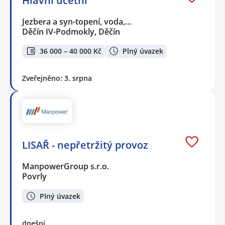
Hlavní účetní
Jezbera a syn-topení, voda,…
Děčín IV-Podmokly, Děčín
36 000 – 40 000 Kč
Plný úvazek
Zveřejněno: 3. srpna
LISAŘ - nepřetržitý provoz
ManpowerGroup s.r.o.
Povrly
Plný úvazek
dnešní