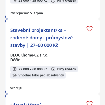
25 000 – 35 000 Kč
Plný úvazek
Zveřejněno: 5. srpna
Stavební projektant/ka –
rodinné domy i průmyslové
stavby | 27–60 000 Kč
BLOCKhome-CZ s.r.o.
Děčín
27 000 – 60 000 Kč
Plný úvazek
Vhodné také pro absolventy
včerejší