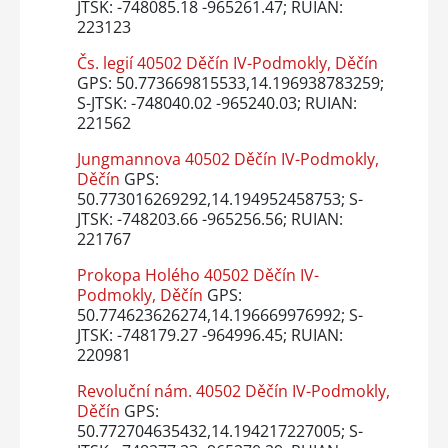
JTSK: -748085.18 -965261.47; RUIAN:
223123
Čs. legií 40502 Děčín IV-Podmokly, Děčín
GPS: 50.773669815533,14.196938783259;
S-JTSK: -748040.02 -965240.03; RUIAN:
221562
Jungmannova 40502 Děčín IV-Podmokly,
Děčín
GPS:
50.773016269292,14.194952458753; S-
JTSK: -748203.66 -965256.56; RUIAN:
221767
Prokopa Holého 40502 Děčín IV-
Podmokly, Děčín
GPS:
50.774623626274,14.196669976992; S-
JTSK: -748179.27 -964996.45; RUIAN:
220981
Revoluční nám. 40502 Děčín IV-Podmokly,
Děčín
GPS:
50.772704635432,14.194217227005; S-