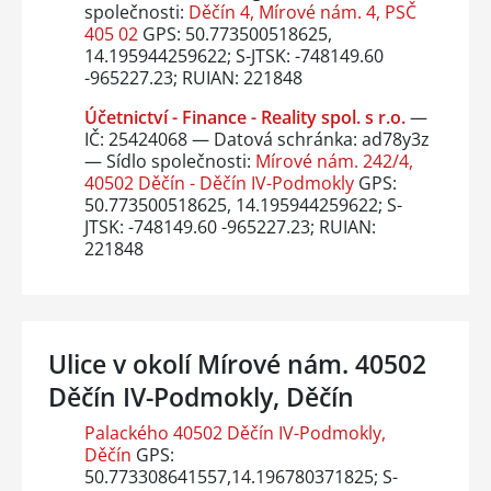
společnosti:
Děčín 4, Mírové nám. 4, PSČ
405 02
GPS: 50.773500518625,
14.195944259622; S-JTSK: -748149.60
-965227.23; RUIAN: 221848
Účetnictví - Finance - Reality spol. s r.o.
—
IČ: 25424068 — Datová schránka: ad78y3z
— Sídlo společnosti:
Mírové nám. 242/4,
40502 Děčín - Děčín IV-Podmokly
GPS:
50.773500518625, 14.195944259622; S-
JTSK: -748149.60 -965227.23; RUIAN:
221848
Ulice v okolí Mírové nám. 40502
Děčín IV-Podmokly, Děčín
Palackého 40502 Děčín IV-Podmokly,
Děčín
GPS:
50.773308641557,14.196780371825; S-