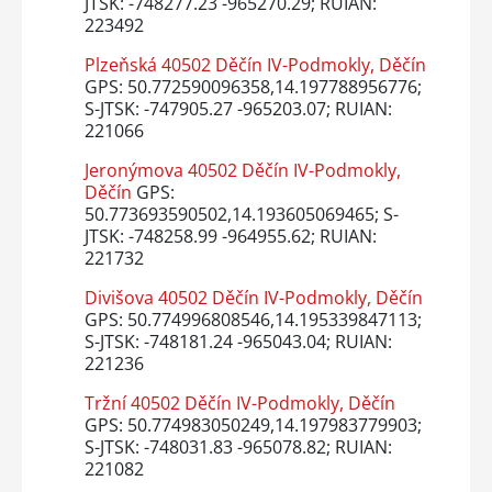
JTSK: -748277.23 -965270.29; RUIAN:
223492
Plzeňská 40502 Děčín IV-Podmokly, Děčín
GPS: 50.772590096358,14.197788956776;
S-JTSK: -747905.27 -965203.07; RUIAN:
221066
Jeronýmova 40502 Děčín IV-Podmokly,
Děčín
GPS:
50.773693590502,14.193605069465; S-
JTSK: -748258.99 -964955.62; RUIAN:
221732
Divišova 40502 Děčín IV-Podmokly, Děčín
GPS: 50.774996808546,14.195339847113;
S-JTSK: -748181.24 -965043.04; RUIAN:
221236
Tržní 40502 Děčín IV-Podmokly, Děčín
GPS: 50.774983050249,14.197983779903;
S-JTSK: -748031.83 -965078.82; RUIAN:
221082