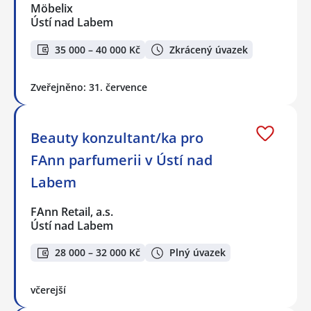
Möbelix
Ústí nad Labem
35 000 – 40 000 Kč
Zkrácený úvazek
Zveřejněno: 31. července
Beauty konzultant/ka pro
FAnn parfumerii v Ústí nad
Labem
FAnn Retail, a.s.
Ústí nad Labem
28 000 – 32 000 Kč
Plný úvazek
včerejší