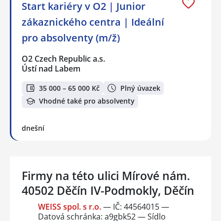
Start kariéry v O2 | Junior
zákaznického centra | Ideální
pro absolventy (m/ž)
O2 Czech Republic a.s.
Ústí nad Labem
35 000 – 65 000 Kč
Plný úvazek
Vhodné také pro absolventy
dnešní
Firmy na této ulici Mírové nám.
40502 Děčín IV-Podmokly, Děčín
WEISS spol. s r.o.
— IČ: 44564015 —
Datová schránka: a9gbk52 — Sídlo