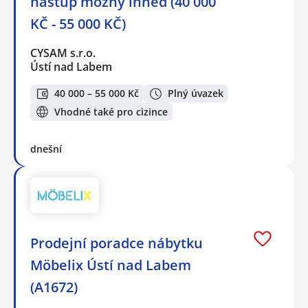
nástup možný ihned (40 000
KČ - 55 000 KČ)
CYSAM s.r.o.
Ústí nad Labem
40 000 – 55 000 Kč
Plný úvazek
Vhodné také pro cizince
dnešní
Prodejní poradce nábytku
Möbelix Ústí nad Labem
(A1672)