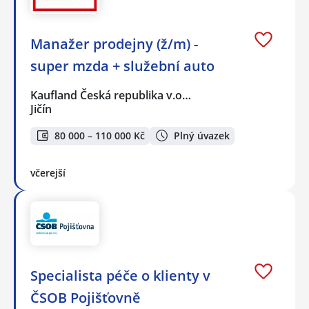
Manažer prodejny (ž/m) -
super mzda + služební auto
Kaufland Česká republika v.o…
Jičín
80 000 – 110 000 Kč
Plný úvazek
včerejší
Specialista péče o klienty v
ČSOB Pojišťovně