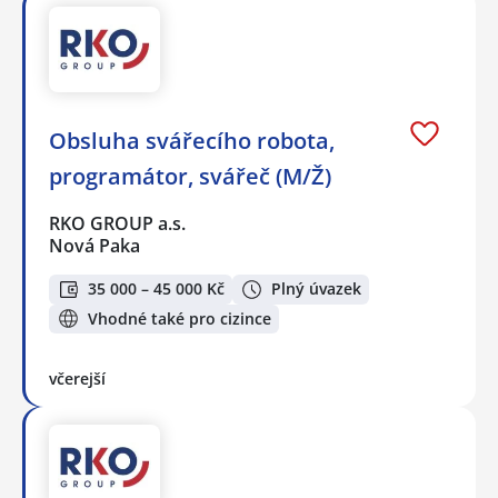
Obsluha svářecího robota,
programátor, svářeč (M/Ž)
RKO GROUP a.s.
Nová Paka
35 000 – 45 000 Kč
Plný úvazek
Vhodné také pro cizince
včerejší