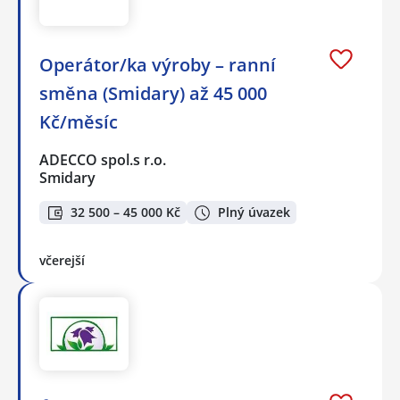
Operátor/ka výroby – ranní
směna (Smidary) až 45 000
Kč/měsíc
ADECCO spol.s r.o.
Smidary
32 500 – 45 000 Kč
Plný úvazek
včerejší