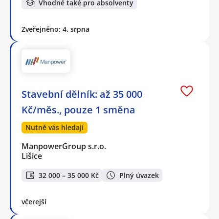
Vhodné také pro absolventy
Zveřejněno: 4. srpna
Stavební dělník: až 35 000
Kč/měs., pouze 1 směna
Nutně vás hledají
ManpowerGroup s.r.o.
Lišice
32 000 – 35 000 Kč
Plný úvazek
včerejší