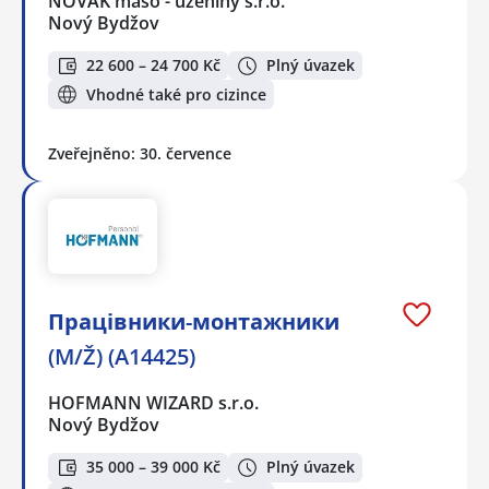
NOVÁK maso - uzeniny s.r.o.
Nový Bydžov
22 600 – 24 700 Kč
Plný úvazek
Vhodné také pro cizince
Zveřejněno: 30. července
Працівники-монтажники
(M/Ž) (A14425)
HOFMANN WIZARD s.r.o.
Nový Bydžov
35 000 – 39 000 Kč
Plný úvazek