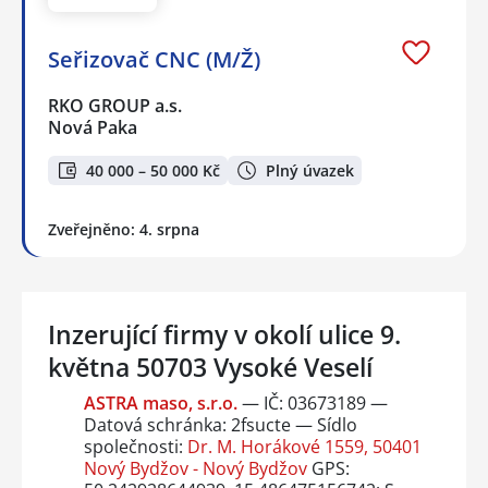
Seřizovač CNC (M/Ž)
RKO GROUP a.s.
Nová Paka
40 000 – 50 000 Kč
Plný úvazek
Zveřejněno: 4. srpna
Inzerující firmy v okolí ulice 9.
května 50703 Vysoké Veselí
ASTRA maso, s.r.o.
— IČ: 03673189 —
Datová schránka: 2fsucte — Sídlo
společnosti:
Dr. M. Horákové 1559, 50401
Nový Bydžov - Nový Bydžov
GPS: