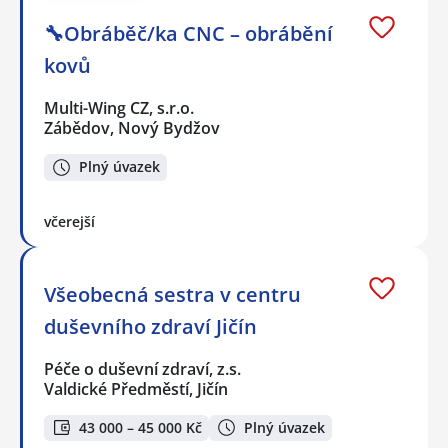
🔧Obráběč/ka CNC – obrábění
kovů
Multi-Wing CZ, s.r.o.
Zábědov, Nový Bydžov
Plný úvazek
včerejší
Všeobecná sestra v centru
duševního zdraví Jičín
Péče o duševní zdraví, z.s.
Valdické Předměstí, Jičín
43 000 – 45 000 Kč
Plný úvazek