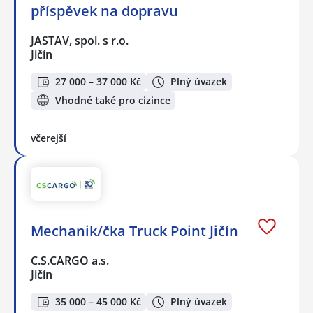
příspěvek na dopravu
JASTAV, spol. s r.o.
Jičín
27 000 – 37 000 Kč
Plný úvazek
Vhodné také pro cizince
včerejší
Mechanik/čka Truck Point Jičín
C.S.CARGO a.s.
Jičín
35 000 – 45 000 Kč
Plný úvazek