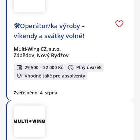
🛠️Operátor/ka výroby –
víkendy a svátky volné!
Multi-Wing CZ, s.r.o.
Zábědov, Nový Bydžov
29 500 – 32 000 Kč
Plný úvazek
Vhodné také pro absolventy
Zveřejněno: 4. srpna