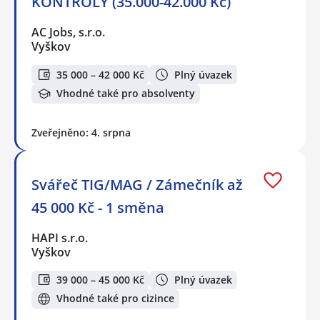
KONTROLY (35.000-42.000 Kč)
AC Jobs, s.r.o.
Vyškov
35 000 – 42 000 Kč
Plný úvazek
Vhodné také pro absolventy
Zveřejněno: 4. srpna
Svářeč TIG/MAG / Zámečník až
45 000 Kč - 1 směna
HAPI s.r.o.
Vyškov
39 000 – 45 000 Kč
Plný úvazek
Vhodné také pro cizince