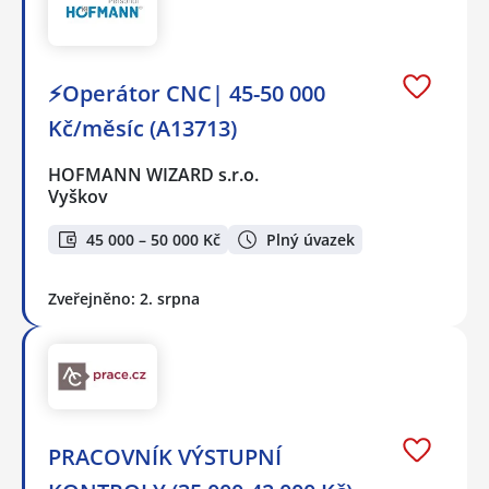
⚡Operátor CNC| 45-50 000
Kč/měsíc (A13713)
HOFMANN WIZARD s.r.o.
Vyškov
45 000 – 50 000 Kč
Plný úvazek
Zveřejněno: 2. srpna
PRACOVNÍK VÝSTUPNÍ