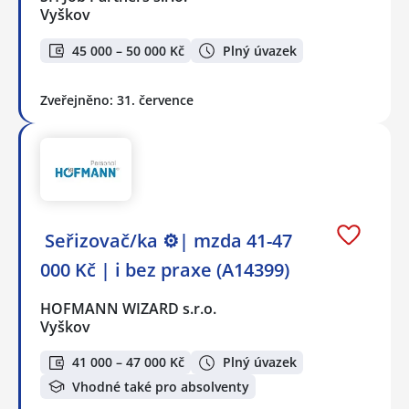
Vyškov
45 000 – 50 000 Kč
Plný úvazek
Zveřejněno: 31. července
️ Seřizovač/ka ⚙️| mzda 41-47
000 Kč | i bez praxe (A14399)
HOFMANN WIZARD s.r.o.
Vyškov
41 000 – 47 000 Kč
Plný úvazek
Vhodné také pro absolventy