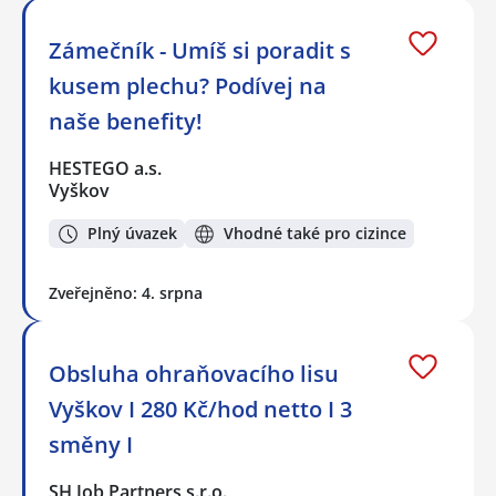
Zámečník - Umíš si poradit s
kusem plechu? Podívej na
naše benefity!
HESTEGO a.s.
Vyškov
Plný úvazek
Vhodné také pro cizince
Zveřejněno: 4. srpna
Obsluha ohraňovacího lisu
Vyškov I 280 Kč/hod netto I 3
směny I
SH Job Partners s.r.o.