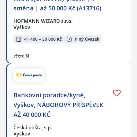
směna | až 50 000 Kč (A13716)
HOFMANN WIZARD s.r.o.
Vyškov
41 400 – 50 000 Kč
Plný úvazek
včerejší
Bankovní poradce/kyně,
Vyškov, NÁBOROVÝ PŘÍSPĚVEK
AŽ 40 000 KČ
Česká pošta, s.p.
Vyškov