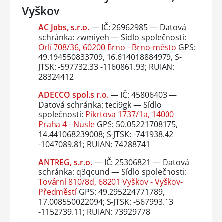
Vyškov
AC Jobs, s.r.o.
— IČ: 26962985 — Datová
schránka: zwmiyeh — Sídlo společnosti:
Orlí 708/36, 60200 Brno - Brno-město
GPS:
49.194550833709, 16.614018884979; S-
JTSK: -597732.33 -1160861.93; RUIAN:
28324412
ADECCO spol.s r.o.
— IČ: 45806403 —
Datová schránka: teci9gk — Sídlo
společnosti:
Pikrtova 1737/1a, 14000
Praha 4 - Nusle
GPS: 50.05221708175,
14.441068239008; S-JTSK: -741938.42
-1047089.81; RUIAN: 74288741
ANTREG, s.r.o.
— IČ: 25306821 — Datová
schránka: q3qcund — Sídlo společnosti:
Tovární 810/8d, 68201 Vyškov - Vyškov-
Předměstí
GPS: 49.295224771789,
17.008550022094; S-JTSK: -567993.13
-1152739.11; RUIAN: 73929778