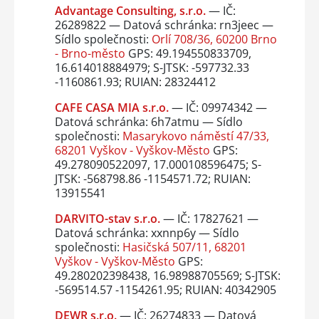
Advantage Consulting, s.r.o.
— IČ:
26289822 — Datová schránka: rn3jeec —
Sídlo společnosti:
Orlí 708/36, 60200 Brno
- Brno-město
GPS: 49.194550833709,
16.614018884979; S-JTSK: -597732.33
-1160861.93; RUIAN: 28324412
CAFE CASA MIA s.r.o.
— IČ: 09974342 —
Datová schránka: 6h7atmu — Sídlo
společnosti:
Masarykovo náměstí 47/33,
68201 Vyškov - Vyškov-Město
GPS:
49.278090522097, 17.000108596475; S-
JTSK: -568798.86 -1154571.72; RUIAN:
13915541
DARVITO-stav s.r.o.
— IČ: 17827621 —
Datová schránka: xxnnp6y — Sídlo
společnosti:
Hasičská 507/11, 68201
Vyškov - Vyškov-Město
GPS:
49.280202398438, 16.98988705569; S-JTSK:
-569514.57 -1154261.95; RUIAN: 40342905
DEWR s.r.o.
— IČ: 26274833 — Datová