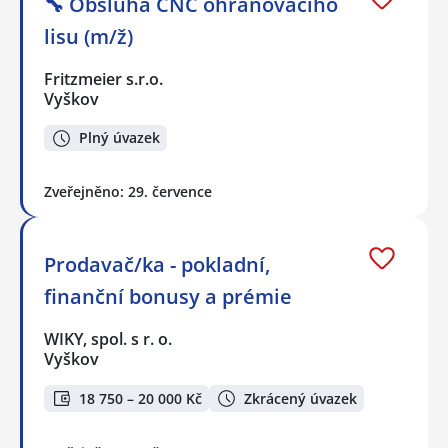
🔧 Obsluha CNC ohraňovacího
lisu (m/ž)
Fritzmeier s.r.o.
Vyškov
Plný úvazek
Zveřejněno: 29. července
Prodavač/ka - pokladní,
finanční bonusy a prémie
WIKY, spol. s r. o.
Vyškov
18 750 – 20 000 Kč
Zkrácený úvazek