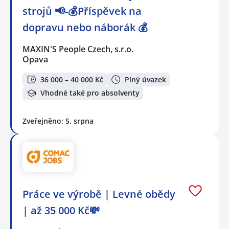
strojů 📢-💰Příspěvek na
dopravu nebo náborák 💰
MAXIN'S People Czech, s.r.o.
Opava
36 000 – 40 000 Kč
Plný úvazek
Vhodné také pro absolventy
Zveřejněno: 5. srpna
Práce ve výrobě | Levné obědy
| až 35 000 Kč💸