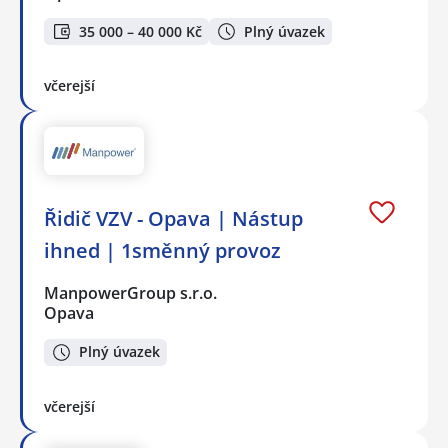
35 000 – 40 000 Kč
Plný úvazek
včerejší
Řidič VZV - Opava | Nástup
ihned | 1směnný provoz
ManpowerGroup s.r.o.
Opava
Plný úvazek
včerejší