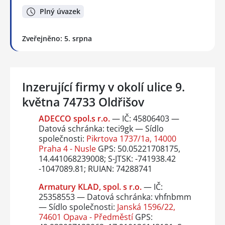
Plný úvazek
Zveřejněno: 5. srpna
Inzerující firmy v okolí ulice 9.
května 74733 Oldřišov
ADECCO spol.s r.o.
— IČ: 45806403 —
Datová schránka: teci9gk — Sídlo
společnosti:
Pikrtova 1737/1a, 14000
Praha 4 - Nusle
GPS: 50.05221708175,
14.441068239008; S-JTSK: -741938.42
-1047089.81; RUIAN: 74288741
Armatury KLAD, spol. s r.o.
— IČ:
25358553 — Datová schránka: vhfnbmm
— Sídlo společnosti:
Janská 1596/22,
74601 Opava - Předměstí
GPS: