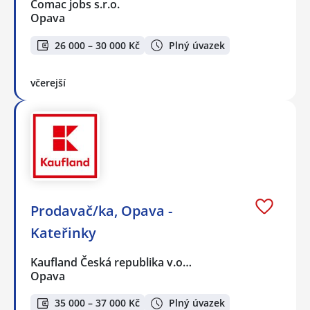
Comac jobs s.r.o.
Opava
26 000 – 30 000 Kč
Plný úvazek
včerejší
Prodavač/ka, Opava -
Kateřinky
Kaufland Česká republika v.o…
Opava
35 000 – 37 000 Kč
Plný úvazek