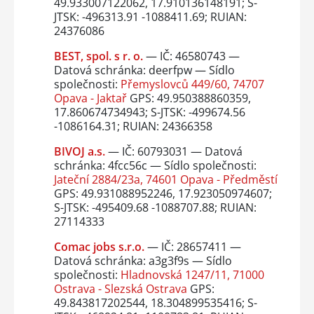
49.933007122062, 17.910136148191; S-
JTSK: -496313.91 -1088411.69; RUIAN:
24376086
BEST, spol. s r. o.
— IČ: 46580743 —
Datová schránka: deerfpw — Sídlo
společnosti:
Přemyslovců 449/60, 74707
Opava - Jaktař
GPS: 49.950388860359,
17.860674734943; S-JTSK: -499674.56
-1086164.31; RUIAN: 24366358
BIVOJ a.s.
— IČ: 60793031 — Datová
schránka: 4fcc56c — Sídlo společnosti:
Jateční 2884/23a, 74601 Opava - Předměstí
GPS: 49.931088952246, 17.923050974607;
S-JTSK: -495409.68 -1088707.88; RUIAN:
27114333
Comac jobs s.r.o.
— IČ: 28657411 —
Datová schránka: a3g3f9s — Sídlo
společnosti:
Hladnovská 1247/11, 71000
Ostrava - Slezská Ostrava
GPS:
49.843817202544, 18.304899535416; S-