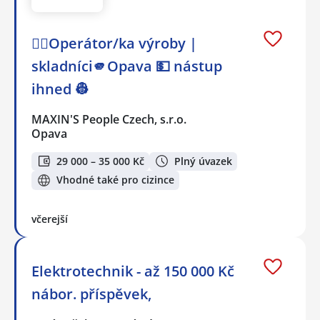
👷‍♂️Operátor/ka výroby |
skladníci🫵Opava 💵 nástup
ihned 👷
MAXIN'S People Czech, s.r.o.
Opava
29 000 – 35 000 Kč
Plný úvazek
Vhodné také pro cizince
včerejší
Elektrotechnik - až 150 000 Kč
nábor. příspěvek,