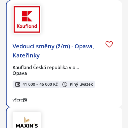
Vedoucí směny (ž/m) - Opava,
Kateřinky
Kaufland Česká republika v.o…
Opava
41 000 – 45 000 Kč
Plný úvazek
včerejší