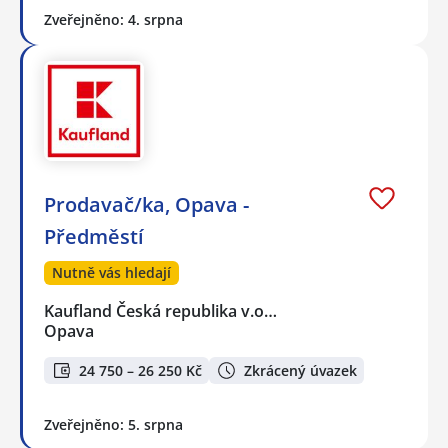
Zveřejněno: 4. srpna
Prodavač/ka, Opava -
Předměstí
Nutně vás hledají
Kaufland Česká republika v.o…
Opava
24 750 – 26 250 Kč
Zkrácený úvazek
Zveřejněno: 5. srpna