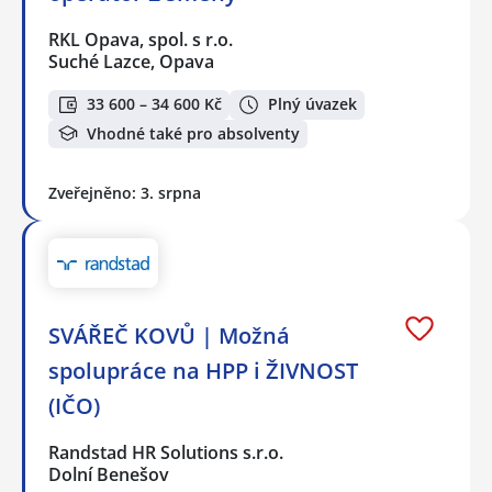
RKL Opava, spol. s r.o.
Suché Lazce, Opava
33 600 – 34 600 Kč
Plný úvazek
Vhodné také pro absolventy
Zveřejněno: 3. srpna
SVÁŘEČ KOVŮ | Možná
spolupráce na HPP i ŽIVNOST
(IČO)
Randstad HR Solutions s.r.o.
Dolní Benešov