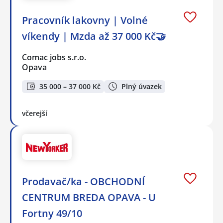
Pracovník lakovny | Volné
víkendy | Mzda až 37 000 Kč🤝
Comac jobs s.r.o.
Opava
35 000 – 37 000 Kč
Plný úvazek
včerejší
Prodavač/ka - OBCHODNÍ
CENTRUM BREDA OPAVA - U
Fortny 49/10