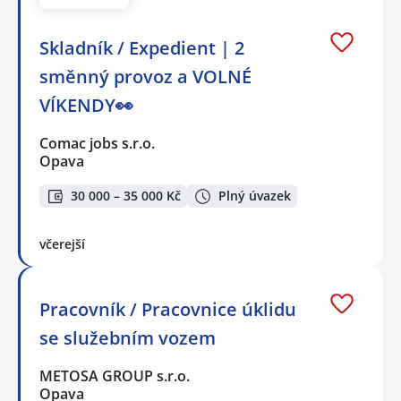
Skladník / Expedient | 2
směnný provoz a VOLNÉ
VÍKENDY👀
Comac jobs s.r.o.
Opava
30 000 – 35 000 Kč
Plný úvazek
včerejší
Pracovník / Pracovnice úklidu
se služebním vozem
METOSA GROUP s.r.o.
Opava