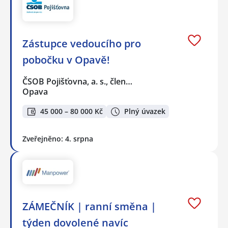
Zástupce vedoucího pro
pobočku v Opavě!
ČSOB Pojišťovna, a. s., člen…
Opava
45 000 – 80 000 Kč
Plný úvazek
Zveřejněno: 4. srpna
ZÁMEČNÍK | ranní směna |
týden dovolené navíc