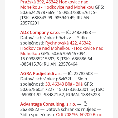
Pražská 392, 46342 Hodkovice nad
Mohelkou - Hodkovice nad Mohelkou
GPS:
50.662429787669, 15.095378805761; S-
JTSK: -686843.99 -985940.49; RUIAN:
23576201
ADZ Company s.r.o.
— IČ: 24820458 —
Datová schránka: h9izbzv — Sídlo
společnosti:
Rychnovská 422, 46342
Hodkovice nad Mohelkou - Hodkovice nad
Mohelkou
GPS: 50.667059457094,
15.093835215593; S-JTSK: -686886.64
-985415.76; RUIAN: 23576464
AGRA Podještědí a.s.
— IČ: 23783508 —
Datová schránka: p8vk32f — Sídlo
společnosti:
33, 46343 Bílá - Bílá
GPS:
50.667860317227, 15.03783632301; S-JTSK:
-690801.92 -984821.62; RUIAN: 18845223
Advantage Consulting, s.r.o.
— IČ:
26289822 — Datová schránka: rn3jeec —
Sídlo společnosti:
Orlí 708/36, 60200 Brno