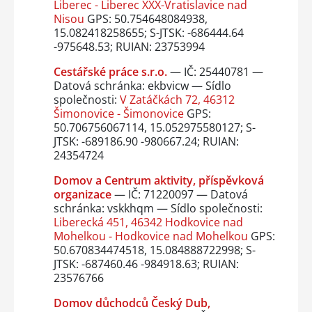
Liberec - Liberec XXX-Vratislavice nad
Nisou
GPS: 50.754648084938,
15.082418258655; S-JTSK: -686444.64
-975648.53; RUIAN: 23753994
Cestářské práce s.r.o.
— IČ: 25440781 —
Datová schránka: ekbvicw — Sídlo
společnosti:
V Zatáčkách 72, 46312
Šimonovice - Šimonovice
GPS:
50.706756067114, 15.052975580127; S-
JTSK: -689186.90 -980667.24; RUIAN:
24354724
Domov a Centrum aktivity, příspěvková
organizace
— IČ: 71220097 — Datová
schránka: vskkhqm — Sídlo společnosti:
Liberecká 451, 46342 Hodkovice nad
Mohelkou - Hodkovice nad Mohelkou
GPS:
50.670834474518, 15.084888722998; S-
JTSK: -687460.46 -984918.63; RUIAN:
23576766
Domov důchodců Český Dub,