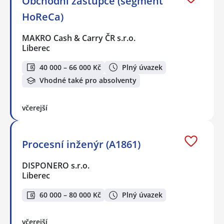
Obchodní zástupce (segment
HoReCa)
MAKRO Cash & Carry ČR s.r.o.
Liberec
40 000 – 66 000 Kč
Plný úvazek
Vhodné také pro absolventy
včerejší
Procesní inženýr (A1861)
DISPONERO s.r.o.
Liberec
60 000 – 80 000 Kč
Plný úvazek
včerejší