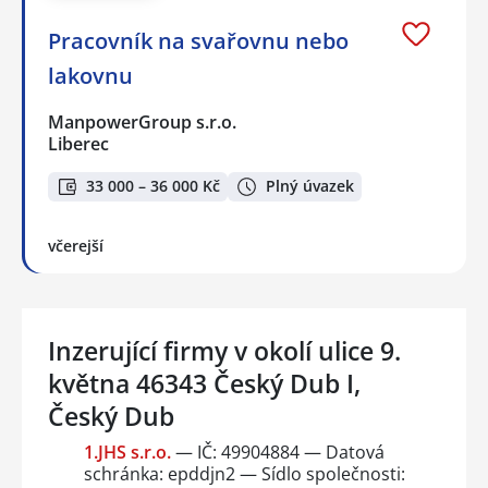
Pracovník na svařovnu nebo
lakovnu
ManpowerGroup s.r.o.
Liberec
33 000 – 36 000 Kč
Plný úvazek
včerejší
Inzerující firmy v okolí ulice 9.
května 46343 Český Dub I,
Český Dub
1.JHS s.r.o.
— IČ: 49904884 — Datová
schránka: epddjn2 — Sídlo společnosti: