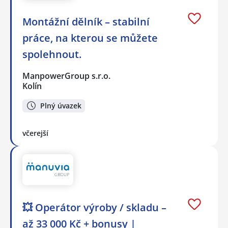
Montážní dělník – stabilní
práce, na kterou se můžete
spolehnout.
ManpowerGroup s.r.o.
Kolín
Plný úvazek
včerejší
💥 Operátor výroby / skladu –
až 33 000 Kč + bonusy |