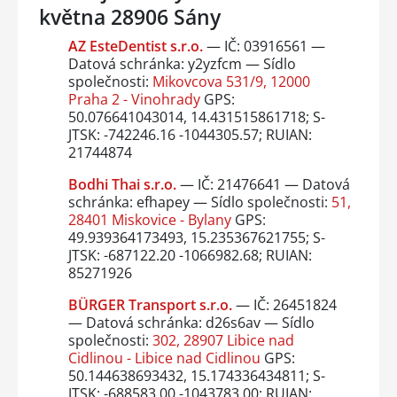
května 28906 Sány
AZ EsteDentist s.r.o.
— IČ: 03916561 —
Datová schránka: y2yzfcm — Sídlo
společnosti:
Mikovcova 531/9, 12000
Praha 2 - Vinohrady
GPS:
50.076641043014, 14.431515861718; S-
JTSK: -742246.16 -1044305.57; RUIAN:
21744874
Bodhi Thai s.r.o.
— IČ: 21476641 — Datová
schránka: efhapey — Sídlo společnosti:
51,
28401 Miskovice - Bylany
GPS:
49.939364173493, 15.235367621755; S-
JTSK: -687122.20 -1066982.68; RUIAN:
85271926
BÜRGER Transport s.r.o.
— IČ: 26451824
— Datová schránka: d26s6av — Sídlo
společnosti:
302, 28907 Libice nad
Cidlinou - Libice nad Cidlinou
GPS:
50.144638693432, 15.174336434811; S-
JTSK: -688583.00 -1043783.00; RUIAN: