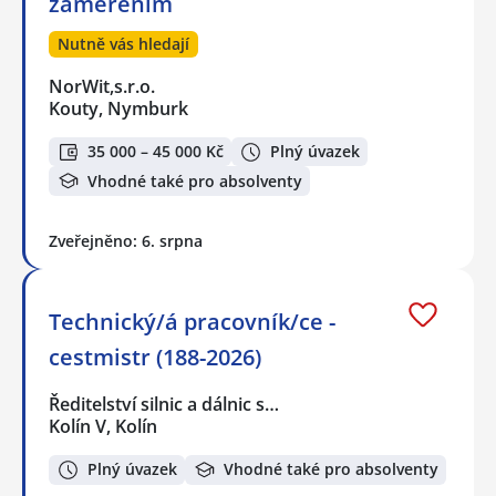
zaměřením
Nutně vás hledají
NorWit,s.r.o.
Kouty, Nymburk
35 000 – 45 000 Kč
Plný úvazek
Vhodné také pro absolventy
Zveřejněno: 6. srpna
Technický/á pracovník/ce -
cestmistr (188-2026)
Ředitelství silnic a dálnic s…
Kolín V, Kolín
Plný úvazek
Vhodné také pro absolventy