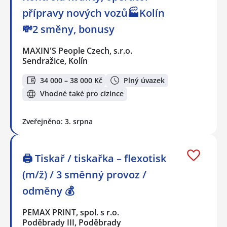
přípravy nových vozů🏭Kolín
💸2 směny, bonusy
MAXIN'S People Czech, s.r.o.
Sendražice, Kolín
34 000 – 38 000 Kč
Plný úvazek
Vhodné také pro cizince
Zveřejněno: 3. srpna
🖨️ Tiskař / tiskařka – flexotisk
(m/ž) / 3 směnný provoz /
odměny 💰
PEMAX PRINT, spol. s r.o.
Poděbrady III, Poděbrady