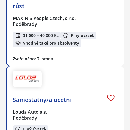
růst
MAXIN'S People Czech, s.r.o.
Poděbrady
31 000 – 40 000 Kč
Plný úvazek
Vhodné také pro absolventy
Zveřejněno: 7. srpna
Samostatný/á účetní
Louda Auto a.s.
Poděbrady
Plný úvazek