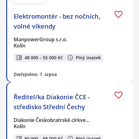
Elektromontér - bez nočních,
volné víkendy
ManpowerGroup s.r.o.
Kolín
48 000 – 55 000 Kč
Plný úvazek
Zveřejněno: 7. srpna
Ředitel/ka Diakonie ČCE -
středisko Střední Čechy
Diakonie Českobratrské církve…
Kolín
80 000 – 88 000 Kč
Plný úvazek