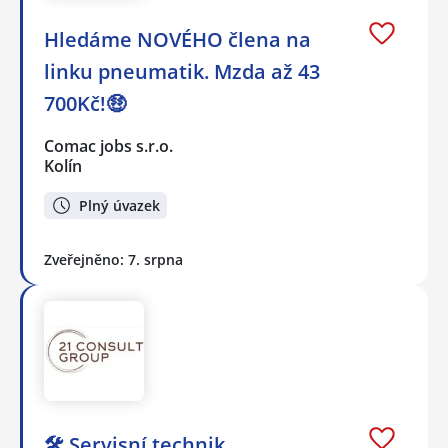
Hledáme NOVÉHO člena na
linku pneumatik. Mzda až 43
700Kč!🤑
Comac jobs s.r.o.
Kolín
Plný úvazek
Zveřejněno: 7. srpna
🛠️ Servisní technik