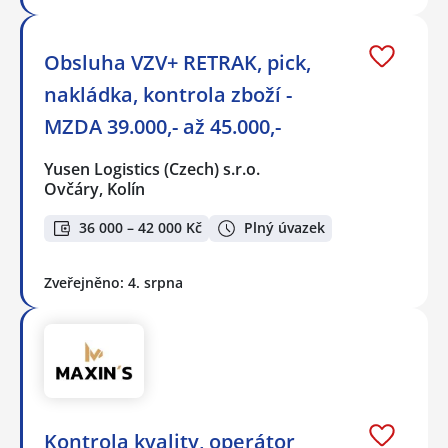
Obsluha VZV+ RETRAK, pick,
nakládka, kontrola zboží -
MZDA 39.000,- až 45.000,-
Yusen Logistics (Czech) s.r.o.
Ovčáry, Kolín
36 000 – 42 000 Kč
Plný úvazek
Zveřejněno: 4. srpna
Kontrola kvality, operátor