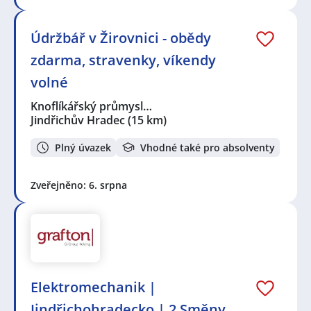
Údržbář v Žirovnici - obědy
zdarma, stravenky, víkendy
volné
Knoflíkářský průmysl…
Jindřichův Hradec
(15 km)
Plný úvazek
Vhodné také pro absolventy
Zveřejněno: 6. srpna
Elektromechanik |
Jindřichohradecko | 2 Směny