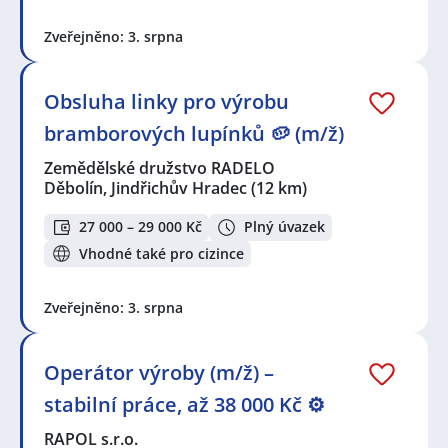
Zveřejněno: 3. srpna
Obsluha linky pro výrobu
bramborových lupínků 🥔 (m/ž)
Zemědělské družstvo RADELO
Děbolín, Jindřichův Hradec
(12 km)
27 000 – 29 000 Kč
Plný úvazek
Vhodné také pro cizince
Zveřejněno: 3. srpna
Operátor výroby (m/ž) –
stabilní práce, až 38 000 Kč ⚙️
RAPOL s.r.o.