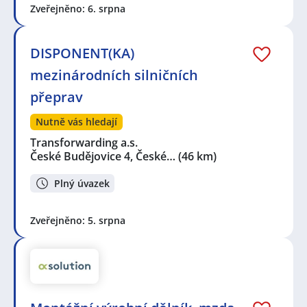
Zveřejněno: 6. srpna
DISPONENT(KA)
mezinárodních silničních
přeprav
Nutně vás hledají
Transforwarding a.s.
České Budějovice 4, České…
(46 km)
Plný úvazek
Zveřejněno: 5. srpna