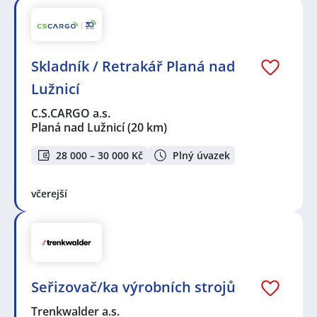
Skladník / Retrakář Planá nad
Lužnicí
C.S.CARGO a.s.
Planá nad Lužnicí
(20 km)
28 000 – 30 000 Kč
Plný úvazek
včerejší
Seřizovač/ka výrobních strojů
Trenkwalder a.s.