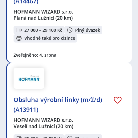
(A14467)
HOFMANN WIZARD s.r.o.
Planá nad Lužnicí
(20 km)
27 000 – 29 100 Kč
Plný úvazek
Vhodné také pro cizince
Zveřejněno: 4. srpna
Obsluha výrobní linky (m/ž/d)
(A13911)
HOFMANN WIZARD s.r.o.
Veselí nad Lužnicí
(20 km)