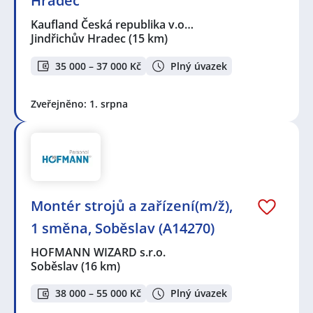
Hradec
Kaufland Česká republika v.o…
Jindřichův Hradec
(15 km)
35 000 – 37 000 Kč
Plný úvazek
Zveřejněno: 1. srpna
Montér strojů a zařízení(m/ž),
1 směna, Soběslav (A14270)
HOFMANN WIZARD s.r.o.
Soběslav
(16 km)
38 000 – 55 000 Kč
Plný úvazek