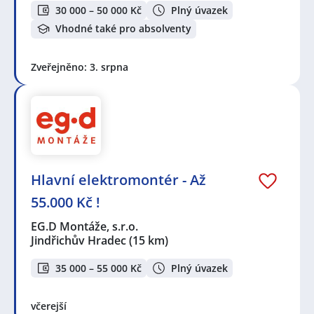
30 000 – 50 000 Kč
Plný úvazek
Vhodné také pro absolventy
Zveřejněno: 3. srpna
Hlavní elektromontér - Až
55.000 Kč !
EG.D Montáže, s.r.o.
Jindřichův Hradec
(15 km)
35 000 – 55 000 Kč
Plný úvazek
včerejší