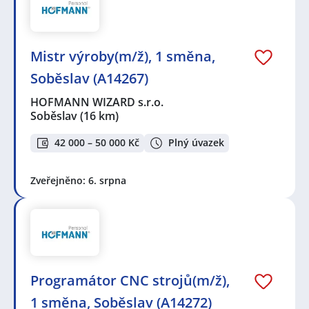
Mistr výroby(m/ž), 1 směna,
Soběslav (A14267)
HOFMANN WIZARD s.r.o.
Soběslav
(16 km)
42 000 – 50 000 Kč
Plný úvazek
Zveřejněno: 6. srpna
Programátor CNC strojů(m/ž),
1 směna, Soběslav (A14272)