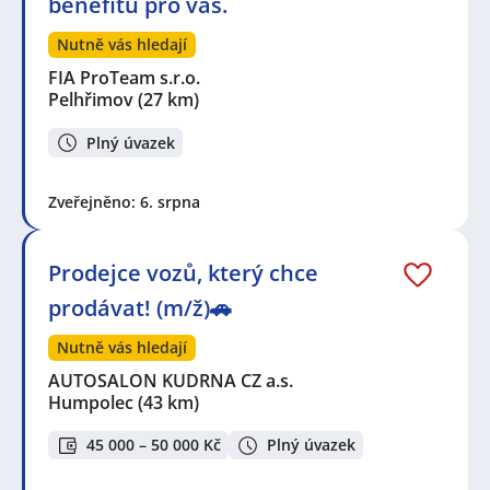
benefitů pro vás.
Nutně vás hledají
FIA ProTeam s.r.o.
Pelhřimov
(27 km)
Plný úvazek
Zveřejněno: 6. srpna
Prodejce vozů, který chce
prodávat! (m/ž)🚗
Nutně vás hledají
AUTOSALON KUDRNA CZ a.s.
Humpolec
(43 km)
45 000 – 50 000 Kč
Plný úvazek