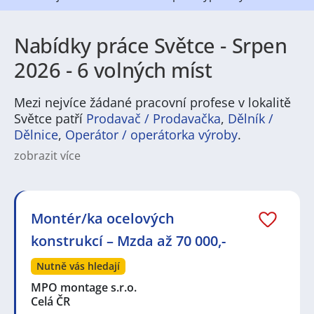
Nabídky práce Světce - Srpen
2026 - 6 volných míst
Mezi nejvíce žádané pracovní profese v lokalitě
Světce patří
Prodavač / Prodavačka
,
Dělník /
Dělnice
,
Operátor / operátorka výroby
.
zobrazit více
Na
JenPráce.cz
naleznete širokou nabídku pravidelně
aktualizovaných a doplňovaných inzerátů
práce
i
brigády
. Najdete zde široké množství různých oborů
a profesí, o které mají firmy aktuálně největší zájem a
Montér/ka ocelových
je pro ně velmi podstatné obsadit pracovní pozici v co
konstrukcí – Mzda až 70 000,-
nejkratším možném termínu. Mezi takové profese
patří nyní nejvíce
kuchař / kuchařka
,
řidič / řidička
,
Nutně vás hledají
dělník / dělnice
,
dělník / dělnice
nebo máte zájem o
profesi
prodavač / prodavačka
? Mezi nejvíce
MPO montage s.r.o.
požadované obory patří
Průmyslová a chemická
Celá ČR
výroba
,
Ubytování a cestovní ruch
,
Doprava, logistika