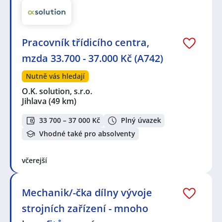
Seznam lokalit v zobrazených inzerátech:
Celá ČR
,
Jihlava
,
Pelhřimov
,
Humpolec
,
České
Budějovice 4, České Budějovice
,
Kamenice nad Lipou
,
Pracovník třídicího centra,
Děbolín, Jindřichův Hradec
,
Radouňka, Jindřichův
Hradec
,
Křeč
,
Jindřichův Hradec II, Jindřichův Hradec
,
mzda 33.700 - 37.000 Kč (A742)
Jindřichův Hradec
,
Soběslav
,
Turovec
,
Žirovnice
,
Planá
nad Lužnicí
,
Veselí nad Lužnicí
,
Sezimovo Ústí
,
Měšice,
Nutně vás hledají
Tábor
,
Tábor
,
Lomnice nad Lužnicí
O.K. solution, s.r.o.
Jihlava
(49 km)
33 700 – 37 000 Kč
Plný úvazek
Vhodné také pro absolventy
včerejší
Mechanik/-čka dílny vývoje
strojních zařízení - mnoho