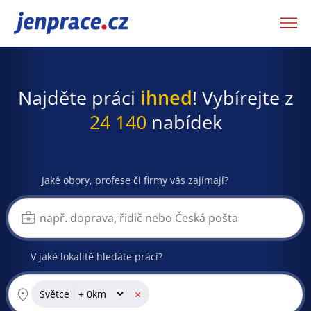
JenPráce.cz
Najděte práci
ihned
! Vybírejte z
24 140
nabídek
Jaké obory, profese či firmy vás zajímají?
V jaké lokalitě hledáte práci?
×
Světce