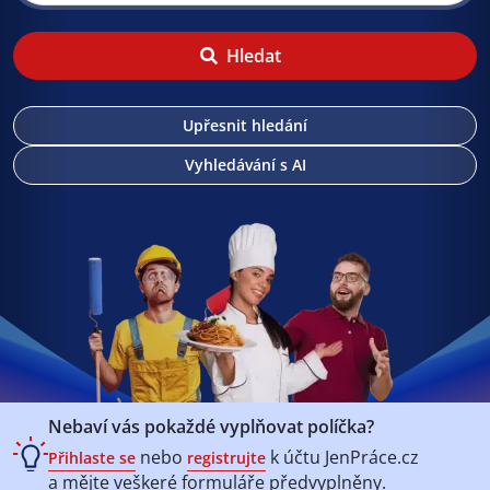
Hledat
Upřesnit hledání
Vyhledávání s AI
Nebaví vás pokaždé vyplňovat políčka?
nebo
k účtu
JenPráce.cz
Přihlaste se
registrujte
a mějte veškeré
formuláře předvyplněny.