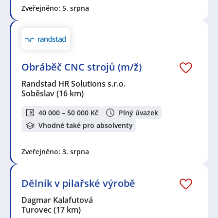
Zveřejněno: 5. srpna
Obráběč CNC strojů (m/ž)
Randstad HR Solutions s.r.o.
Soběslav
(16 km)
40 000 – 50 000 Kč
Plný úvazek
Vhodné také pro absolventy
Zveřejněno: 3. srpna
Dělník v pilařské výrobě
Dagmar Kalafutová
Turovec
(17 km)