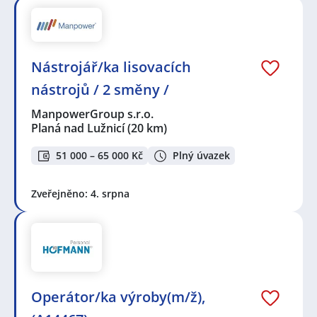
Nástrojář/ka lisovacích
nástrojů / 2 směny /
ManpowerGroup s.r.o.
Planá nad Lužnicí
(20 km)
51 000 – 65 000 Kč
Plný úvazek
Zveřejněno: 4. srpna
Operátor/ka výroby(m/ž),