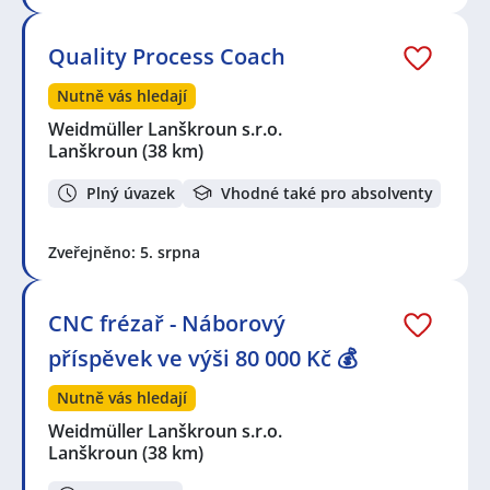
Quality Process Coach
Nutně vás hledají
Weidmüller Lanškroun s.r.o.
Lanškroun
(38 km)
Plný úvazek
Vhodné také pro absolventy
Zveřejněno: 5. srpna
CNC frézař - Náborový
příspěvek ve výši 80 000 Kč 💰
Nutně vás hledají
Weidmüller Lanškroun s.r.o.
Lanškroun
(38 km)