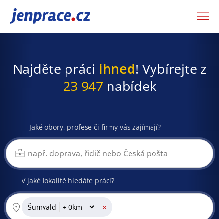
JenPráce.cz
Najděte práci
ihned
! Vybírejte z
23 947
nabídek
Jaké obory, profese či firmy vás zajímají?
V jaké lokalitě hledáte práci?
×
Šumvald