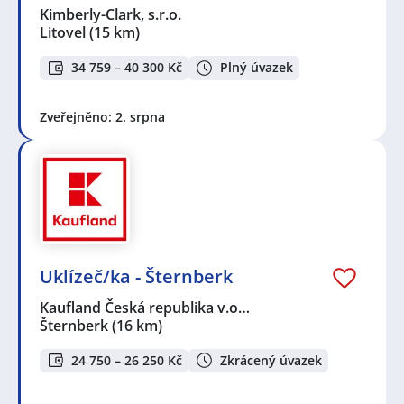
Kimberly-Clark, s.r.o.
Litovel
(15 km)
34 759 – 40 300 Kč
Plný úvazek
Zveřejněno: 2. srpna
Uklízeč/ka - Šternberk
Kaufland Česká republika v.o…
Šternberk
(16 km)
24 750 – 26 250 Kč
Zkrácený úvazek