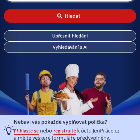
Hledat
Upřesnit hledání
Vyhledávání s AI
Nebaví vás pokaždé vyplňovat políčka?
nebo
k účtu
JenPráce.cz
Přihlaste se
registrujte
a mějte veškeré
formuláře předvyplněny.