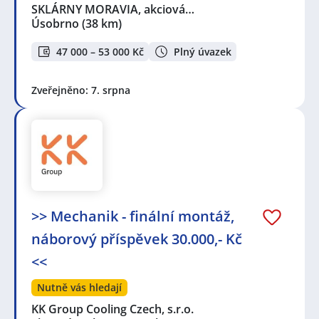
Šternberk
,
Mohelnice, okres Šumperk
,
Loštice
,
SKLÁRNY MORAVIA, akciová…
Unčovice, Litovel
,
Šumperk
,
Zábřeh
,
Véska, Dolany,
Úsobrno
(38 km)
okres Olomouc
,
Řepčín, Olomouc
,
Hejčín, Olomouc
,
Lazce, Olomouc
,
Olomouc
47 000 – 53 000 Kč
Plný úvazek
Zveřejněno: 7. srpna
>> Mechanik - finální montáž,
náborový příspěvek 30.000,- Kč
<<
Nutně vás hledají
KK Group Cooling Czech, s.r.o.