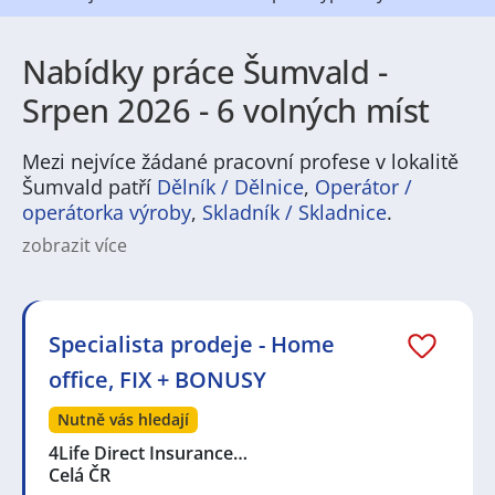
Nabídky práce Šumvald -
Srpen 2026 - 6 volných míst
Mezi nejvíce žádané pracovní profese v lokalitě
Šumvald patří
Dělník / Dělnice
,
Operátor /
operátorka výroby
,
Skladník / Skladnice
.
zobrazit více
Hledáte práci v Šumvaldu? Město nabízí pestrou škálu
pracovních příležitostí zejména v oblastech výroby,
zemědělství, logistice a službách. Běžná zaměstnání
zahrnují provoz výroby, technické profese,
Specialista prodeje - Home
administrativu, řemesla i pozice v maloobchodě a
office, FIX + BONUSY
zdravotnictví. Pracovní nabídky tu často cílí na lidi,
kteří hledají stabilní zaměstnání s možností
Nutně vás hledají
profesního růstu a pružného nasazení.
4Life Direct Insurance…
Šumvald je příjemné místo k životu s dobrou
Celá ČR
dostupností do okolních center, klidným venkovským