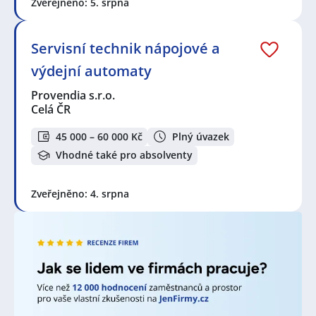
Zveřejněno: 5. srpna
různých společností, personálních a pracovních
agentur. Za poslední měsíc je to celkem 1284 nových
nabídek! Právě proto je pravý čas porozhlédnout se
Servisní technik nápojové a
po nové práci!
výdejní automaty
Zvyšte si šanci v nalezení nového uplatnění!
Vytvořte
Provendia s.r.o.
si účet na JenPráce.cz
a pravidelně na Váš email
Celá ČR
dostávejte aktuální seznam pracovních nabídek,
včetně námi doporučovaných.
45 000 – 60 000 Kč
Plný úvazek
Vhodné také pro absolventy
Seznam zobrazených firem s inzercí dle nastavené
filtrace:
Zveřejněno: 4. srpna
4Life Direct Insurance Services s.r.o., odštěpný závod
,
MPO montage s.r.o.
,
ČSOB Stavební spořitelna, a.s.
,
AWP P&C Česká republika - odštěpný závod
zahraniční právnické osoby
,
Provendia s.r.o.
,
MarkZPro s.r.o.
,
SKLÁRNY MORAVIA, akciová
společnost
,
KK Group Cooling Czech, s.r.o.
,
Weidmüller Lanškroun s.r.o.
,
Grafton Recruitment
s.r.o.
,
MELITES, spol. s r.o.
,
STROJÍRNA NOVOTNÝ s.r.o.
,