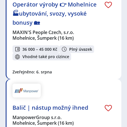
Operátor výroby 👉 Mohelnice
🏭ubytování, svozy, vysoké
bonusy 🏡
MAXIN'S People Czech, s.r.o.
Mohelnice, Šumperk
(16 km)
36 000 – 45 000 Kč
Plný úvazek
Vhodné také pro cizince
Zveřejněno: 6. srpna
Balič | nástup možný ihned
ManpowerGroup s.r.o.
Mohelnice, Šumperk
(16 km)