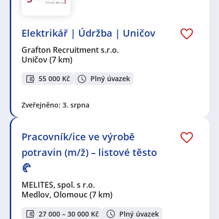
Elektrikář | Údržba | Uničov
Grafton Recruitment s.r.o.
Uničov
(7 km)
55 000 Kč
Plný úvazek
Zveřejněno: 3. srpna
Pracovník/ice ve výrobě
potravin (m/ž) – listové těsto
🥐
MELITES, spol. s r.o.
Medlov, Olomouc
(7 km)
27 000 – 30 000 Kč
Plný úvazek