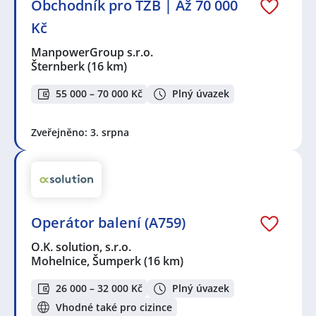
Obchodník pro TZB | Až 70 000
Kč
ManpowerGroup s.r.o.
Šternberk
(16 km)
55 000 – 70 000 Kč
Plný úvazek
Zveřejněno: 3. srpna
Operátor balení (A759)
O.K. solution, s.r.o.
Mohelnice, Šumperk
(16 km)
26 000 – 32 000 Kč
Plný úvazek
Vhodné také pro cizince