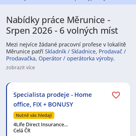
Nabídky práce Měrunice -
Srpen 2026 - 6 volných míst
Mezi nejvíce žádané pracovní profese v lokalitě
Měrunice patří
Skladník / Skladnice
,
Prodavač /
Prodavačka
,
Operátor / operátorka výroby
.
zobrazit více
Na
JenPráce.cz
naleznete širokou nabídku pravidelně
aktualizovaných a doplňovaných inzerátů
práce
i
brigády
. Najdete zde široké množství různých oborů
a profesí, o které mají firmy aktuálně největší zájem a
Specialista prodeje - Home
je pro ně velmi podstatné obsadit pracovní pozici v co
office, FIX + BONUSY
nejkratším možném termínu. Mezi takové profese
patří nyní nejvíce
kuchař / kuchařka
,
řidič / řidička
,
Nutně vás hledají
dělník / dělnice
,
dělník / dělnice
nebo máte zájem o
profesi
prodavač / prodavačka
? Mezi nejvíce
4Life Direct Insurance…
požadované obory patří
Průmyslová a chemická
Celá ČR
výroba
,
Ubytování a cestovní ruch
,
Doprava, logistika