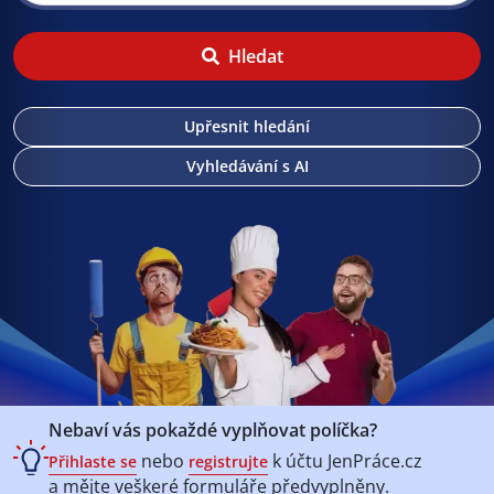
Hledat
Upřesnit hledání
Vyhledávání s AI
Nebaví vás pokaždé vyplňovat políčka?
nebo
k účtu
JenPráce.cz
Přihlaste se
registrujte
a mějte veškeré
formuláře předvyplněny.