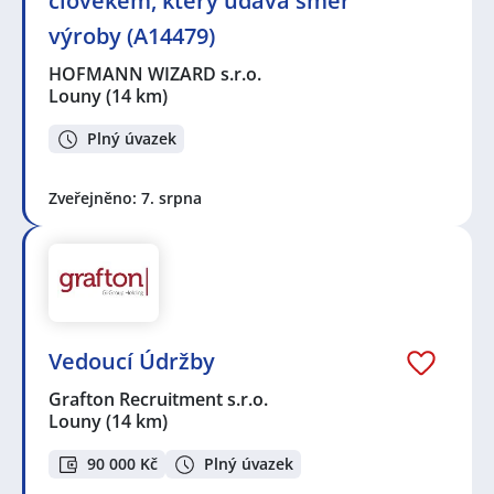
člověkem, který udává směr
výroby (A14479)
HOFMANN WIZARD s.r.o.
Louny
(14 km)
Plný úvazek
Zveřejněno: 7. srpna
Vedoucí Údržby
Grafton Recruitment s.r.o.
Louny
(14 km)
90 000 Kč
Plný úvazek