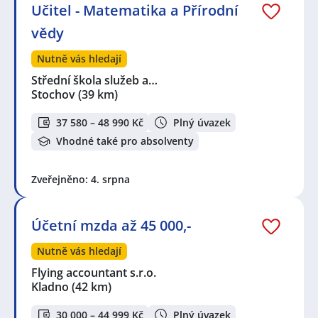
Učitel - Matematika a Přírodní
vědy
Nutně vás hledají
Střední škola služeb a…
Stochov
(39 km)
37 580 – 48 990 Kč
Plný úvazek
Vhodné také pro absolventy
Zveřejněno: 4. srpna
Účetní mzda až 45 000,-
Nutně vás hledají
Flying accountant s.r.o.
Kladno
(42 km)
30 000 – 44 999 Kč
Plný úvazek