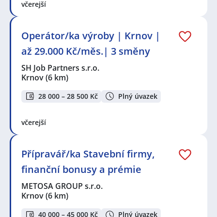
včerejší
Operátor/ka výroby | Krnov |
až 29.000 Kč/měs.| 3 směny
SH Job Partners s.r.o.
Krnov
(6 km)
28 000 – 28 500 Kč
Plný úvazek
včerejší
Přípravář/ka Stavební firmy,
finanční bonusy a prémie
METOSA GROUP s.r.o.
Krnov
(6 km)
40 000 – 45 000 Kč
Plný úvazek