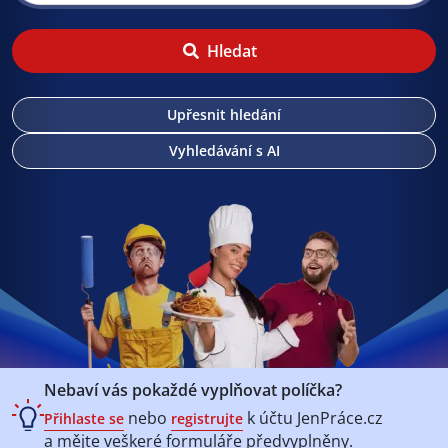
Hledat
Upřesnit hledání
Vyhledávání s AI
Nebaví vás pokaždé vyplňovat políčka?
nebo
k účtu
JenPráce.cz
Přihlaste se
registrujte
a mějte veškeré
formuláře předvyplněny.