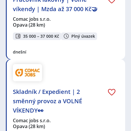
víkendy | Mzda až 37 000 Kč🤝
Comac jobs s.r.o.
Opava
(28 km)
35 000 – 37 000 Kč
Plný úvazek
dnešní
Skladník / Expedient | 2
směnný provoz a VOLNÉ
VÍKENDY👀
Comac jobs s.r.o.
Opava
(28 km)