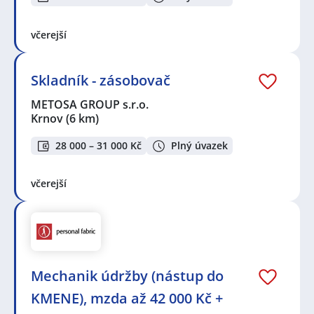
včerejší
Skladník - zásobovač
METOSA GROUP s.r.o.
Krnov
(6 km)
28 000 – 31 000 Kč
Plný úvazek
včerejší
Mechanik údržby (nástup do
KMENE), mzda až 42 000 Kč +