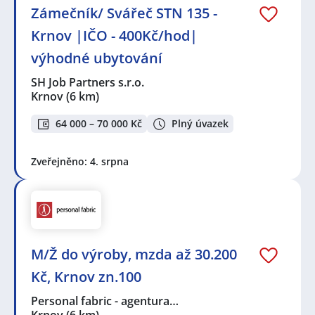
Zámečník/ Svářeč STN 135 -
Krnov |IČO - 400Kč/hod|
výhodné ubytování
SH Job Partners s.r.o.
Krnov
(6 km)
64 000 – 70 000 Kč
Plný úvazek
Zveřejněno: 4. srpna
M/Ž do výroby, mzda až 30.200
Kč, Krnov zn.100
Personal fabric - agentura…
Krnov
(6 km)