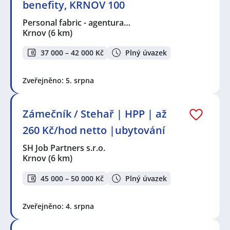
benefity, KRNOV 100
Personal fabric - agentura…
Krnov
(6 km)
37 000 – 42 000 Kč
Plný úvazek
Zveřejněno: 5. srpna
Zámečník / Stehař | HPP | až
260 Kč/hod netto |ubytování
SH Job Partners s.r.o.
Krnov
(6 km)
45 000 – 50 000 Kč
Plný úvazek
Zveřejněno: 4. srpna