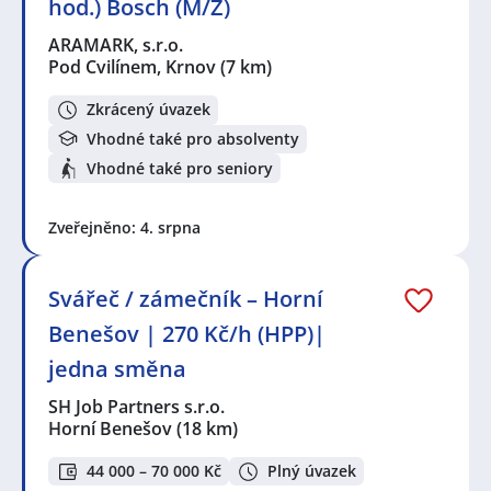
hod.) Bosch (M/Ž)
ARAMARK, s.r.o.
Pod Cvilínem, Krnov
(7 km)
Zkrácený úvazek
Vhodné také pro absolventy
Vhodné také pro seniory
Zveřejněno: 4. srpna
Svářeč / zámečník – Horní
Benešov | 270 Kč/h (HPP)|
jedna směna
SH Job Partners s.r.o.
Horní Benešov
(18 km)
44 000 – 70 000 Kč
Plný úvazek