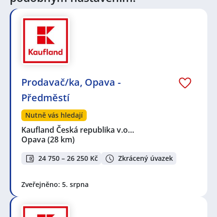
Benešov
,
Bruntál
,
Vávrovice, Opava
,
Karlova
Studánka
,
Předměstí, Opava
,
Kylešovice, Opava
,
Jeseník
,
Hradec nad Moravicí
,
Komárov, Opava
,
Supíkovice
,
Filipovice, Bělá pod Pradědem
,
Suché
Lazce, Opava
,
Lipová-lázně
,
Dolní Benešov
,
Hlučín
,
Hýlov, Klimkovice
,
Fulnek
Prodavač/ka, Opava -
Předměstí
Nutně vás hledají
Kaufland Česká republika v.o…
Opava
(28 km)
24 750 – 26 250 Kč
Zkrácený úvazek
Zveřejněno: 5. srpna