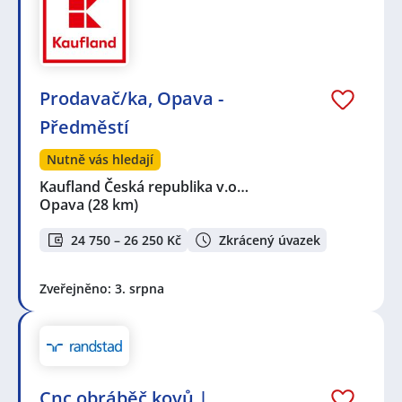
Prodavač/ka, Opava -
Předměstí
Nutně vás hledají
Kaufland Česká republika v.o…
Opava
(28 km)
24 750 – 26 250 Kč
Zkrácený úvazek
Zveřejněno: 3. srpna
Cnc obráběč kovů |