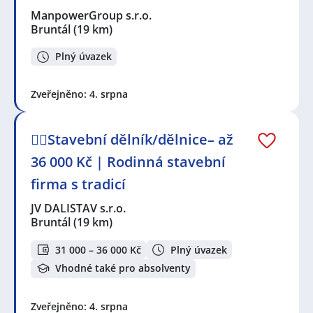
ManpowerGroup s.r.o.
Bruntál
(19 km)
Plný úvazek
Zveřejněno: 4. srpna
👷‍♂️Stavební dělník/dělnice– až
36 000 Kč | Rodinná stavební
firma s tradicí
JV DALISTAV s.r.o.
Bruntál
(19 km)
31 000 – 36 000 Kč
Plný úvazek
Vhodné také pro absolventy
Zveřejněno: 4. srpna