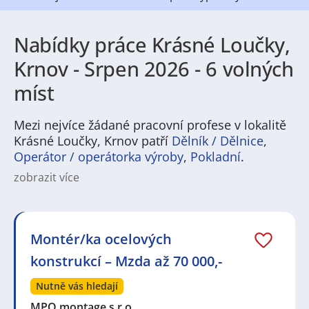
Nabídky práce Krásné Loučky,
Krnov - Srpen 2026 - 6 volných
míst
Mezi nejvíce žádané pracovní profese v lokalitě
Krásné Loučky, Krnov patří
Dělník / Dělnice
,
Operátor / operátorka výroby
,
Pokladní
.
zobrazit více
Na
JenPráce.cz
naleznete širokou nabídku pravidelně
aktualizovaných a doplňovaných inzerátů
práce
i
brigády
. Najdete zde široké množství různých oborů
a profesí, o které mají firmy aktuálně největší zájem a
Montér/ka ocelových
je pro ně velmi podstatné obsadit pracovní pozici v co
konstrukcí – Mzda až 70 000,-
nejkratším možném termínu. Mezi takové profese
patří nyní nejvíce
kuchař / kuchařka
,
řidič / řidička
,
Nutně vás hledají
dělník / dělnice
,
dělník / dělnice
nebo máte zájem o
profesi
prodavač / prodavačka
? Mezi nejvíce
MPO montage s.r.o.