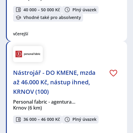
40 000 – 50 000 Kč
Plný úvazek
Vhodné také pro absolventy
včerejší
Nástrojář - DO KMENE, mzda
až 46.000 Kč, nástup ihned,
KRNOV (100)
Personal fabric - agentura…
Krnov
(6 km)
36 000 – 46 000 Kč
Plný úvazek