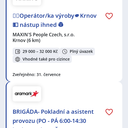
👷‍♂️Operátor/ka výroby🫵Krnov
💵 nástup ihned 👷
MAXIN'S People Czech, s.r.o.
Krnov
(6 km)
29 000 – 32 000 Kč
Plný úvazek
Vhodné také pro cizince
Zveřejněno: 31. července
BRIGÁDA- Pokladní a asistent
provozu (PO - PÁ 6:00-14:30