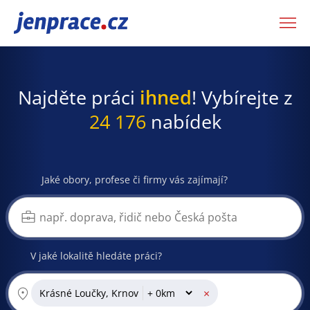
JenPráce.cz
Najděte práci
ihned
! Vybírejte z
24 176
nabídek
Jaké obory, profese či firmy vás zajímají?
V jaké lokalitě hledáte práci?
×
Krásné Loučky, Krnov