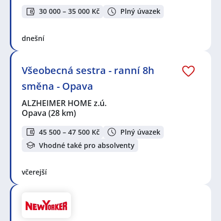
30 000 – 35 000 Kč
Plný úvazek
dnešní
Všeobecná sestra - ranní 8h
směna - Opava
ALZHEIMER HOME z.ú.
Opava
(28 km)
45 500 – 47 500 Kč
Plný úvazek
Vhodné také pro absolventy
včerejší