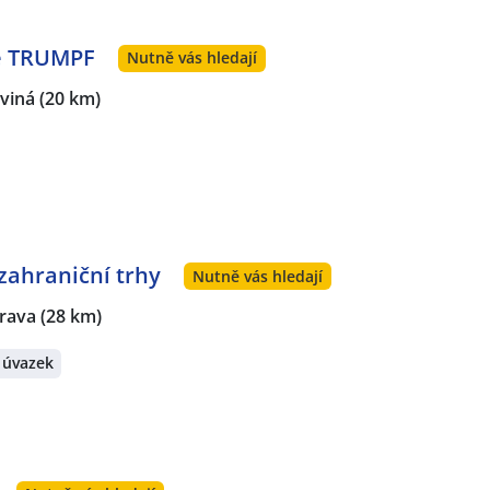
e TRUMPF
Nutně vás hledají
rviná
(20 km)
ahraniční trhy
Nutně vás hledají
trava
(28 km)
 úvazek