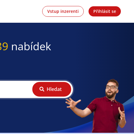
Vstup inzerenti
Přihlásit se
89
nabídek
Hledat