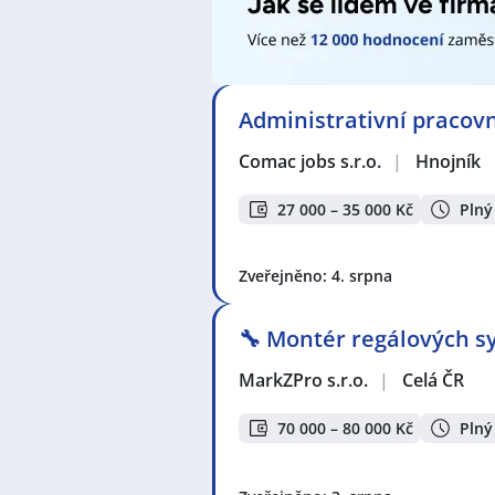
Technik / technička automatizace
Seznam lokalit v zobrazených inze
Celá ČR
,
Hnojník
,
Petřvald, okres 
Lhoty
,
Nošovice
,
Dobrá
,
Třinec
,
Če
Administrativní pracov
Místek
Comac jobs s.r.o.
|
Hnojník
27 000 – 35 000 Kč
Plný
Zveřejněno: 4. srpna
🔧 Montér regálových sy
MarkZPro s.r.o.
|
Celá ČR
70 000 – 80 000 Kč
Plný