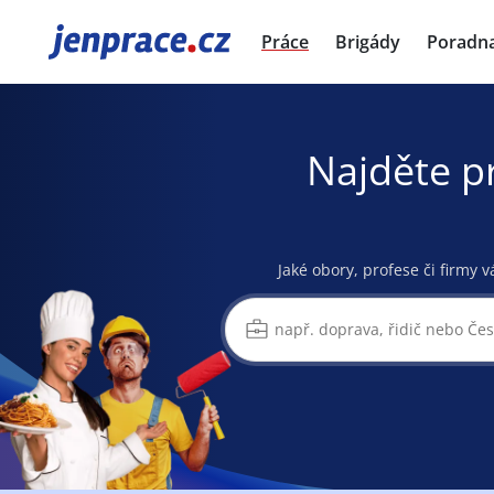
JenPráce.cz
Práce
Brigády
Poradn
Najděte p
Jaké obory, profese či firmy v