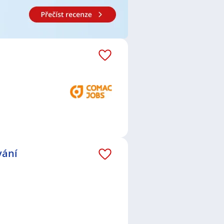
strava
,
Konská, Třinec
,
Vyšní
Frýdek-Místek
,
Frýdek, Frýdek-
vání