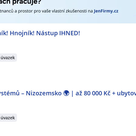
rátech:
Karviná
,
Přívoz, Ostrava
,
Vítkovice, Ostrava
,
Frýdek-Místek
,
O
ský Těšín
,
Podlesí, Havířov
,
Město, Havířov
,
Bystřice, okres 
ník! Hnojník! Nástup IHNED!
 úvazek
stémů – Nizozemsko 🌍 | až 80 000 Kč + ubyto
 úvazek