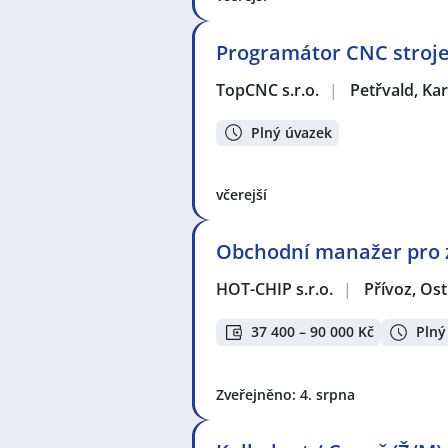
Programátor CNC stroj
TopCNC s.r.o.
|
Petřvald, Ka
Plný úvazek
včerejší
Obchodní manažer pro z
HOT-CHIP s.r.o.
|
Přívoz, Os
37 400 – 90 000 Kč
Plný
Zveřejněno: 4. srpna