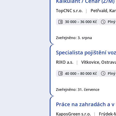
Kalkulant / Cenař (Ž/M)
TopCNC s.r.o.
|
Petřvald, Ka
30 000 – 36 000 Kč
Plný
Zveřejněno: 3. srpna
Specialista pojištění vo
RIXO a.s.
|
Vítkovice, Ostrav
40 000 – 80 000 Kč
Plný
Zveřejněno: 31. července
Práce na zahradách a v
KaposGreen s.r.o.
|
Frýdek-