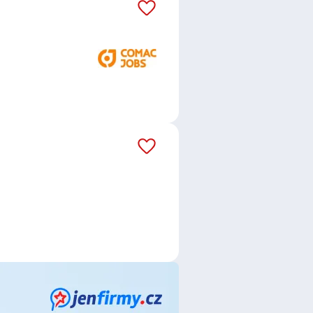
4Life Direct Insurance Services
CHIP s.r.o.
,
RIXO a.s.
,
KaposGreen
s.
,
Správa uprchlických zařízení
npowerGroup s.r.o.
,
VKUS-
o.
,
ARTEMIS agency s.r.o.
,
DORF BÄDERBAU s.r.o.
,
WQS-NDT
ce
,
Analytik / analytička obchodu
,
Logistička
,
Řidič / Řidička
,
Fakturant
ař / Kuchařka
,
Pomocný pracovník
ho obchodu
,
Obchodní asistent /
 strojů
,
Seřizovač / seřizovačka
ník / Zednice
,
Mechanik /
jů
,
Operátor / operátorka výroby
,
nství
,
Technolog / technoložka ve
 / Elektromechanička
,
ní zástupce / zástupkyně
,