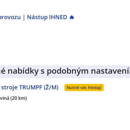
 provozu | Nástup IHNED 🔥
jiné nabídky s podobným nastaven
 stroje TRUMPF (Ž/M)
Nutně vás hledají
rviná
(20 km)