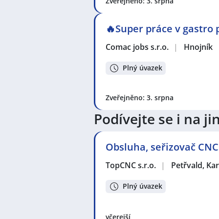
Zveřejněno: 3. srpna
🔥Super práce v gastro
Comac jobs s.r.o.
|
Hnojník
Plný úvazek
Zveřejněno: 3. srpna
Podívejte se i na 
Obsluha, seřizovač CNC
TopCNC s.r.o.
|
Petřvald, Ka
Plný úvazek
včerejší