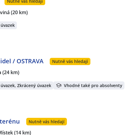
Nutně vás hledají
rviná
(20 km)
 úvazek
zidel / OSTRAVA
Nutně vás hledají
a
(24 km)
 úvazek, Zkrácený úvazek
Vhodné také pro absolventy
 terénu
Nutně vás hledají
Místek
(14 km)