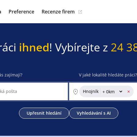
a
Preference
Recenze firem
ráci
ihned
! Vybírejte z
24 3
ás zajímají?
V jaké lokalitě hledáte práci?
×
Hnojník
Upřesnit hledání
Vyhledávání s AI