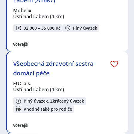
Labem (A1687)
Möbelix
Ústí nad Labem
(4 km)
32 000 – 35 000 Kč
Plný úvazek
včerejší
Všeobecná zdravotní sestra
domácí péče
EUC a.s.
Ústí nad Labem
(4 km)
Plný úvazek, Zkrácený úvazek
Vhodné také pro rodiče
včerejší