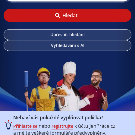
Hledat
Upřesnit hledání
Vyhledávání s AI
Nebaví vás pokaždé vyplňovat políčka?
nebo
k účtu
JenPráce.cz
Přihlaste se
registrujte
a mějte veškeré
formuláře předvyplněny.