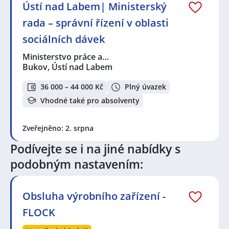
Ústí nad Labem| Ministerský
Seznam lokalit v zobrazených inzerátech:
rada – správní řízení v oblasti
Celá ČR
,
Bukov, Ústí nad Labem
,
Český Újezd,
Chlumec, okres Ústí nad Labem
,
Teplice, centrum
,
sociálních dávek
Všebořice, Ústí nad Labem
,
Ústí nad Labem-centrum,
Ústí nad Labem
,
Ústí nad Labem
,
Chabařovice
,
Ministerstvo práce a…
Trmice
,
Modlany
,
Hliňany, Řehlovice
,
Krupka
,
Bukov, Ústí nad Labem
Sobědruhy, Teplice
,
Povrly
,
Velvěty, Rtyně nad Bílinou
,
Teplice
,
Pozorka, Dubí
,
Děčín
36 000 – 44 000 Kč
Plný úvazek
Vhodné také pro absolventy
Zveřejněno: 2. srpna
Podívejte se i na jiné nabídky s
podobným nastavením:
Obsluha výrobního zařízení -
FLOCK