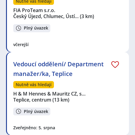
Nutně vás hledají
FIA ProTeam s.r.o.
Český Újezd, Chlumec, Ústí…
(3 km)
Plný úvazek
včerejší
Vedoucí oddělení/ Department
manažer/ka, Teplice
Nutně vás hledají
H & M Hennes & Mauritz CZ, s…
Teplice, centrum
(13 km)
Plný úvazek
Zveřejněno: 5. srpna