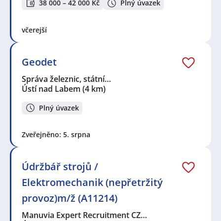
38 000 – 42 000 Kč
Plný úvazek
včerejší
Geodet
Správa železnic, státní…
Ústí nad Labem
(4 km)
Plný úvazek
Zveřejněno: 5. srpna
Údržbář strojů /
Elektromechanik (nepřetržitý
provoz)m/ž (A11214)
Manuvia Expert Recruitment CZ…