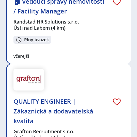
🏠 Vedoucí správy nemovitostí
/ Facility Manager
Randstad HR Solutions s.r.o.
Ústí nad Labem
(4 km)
Plný úvazek
včerejší
QUALITY ENGINEER |
Zákaznická a dodavatelská
kvalita
Grafton Recruitment s.r.o.