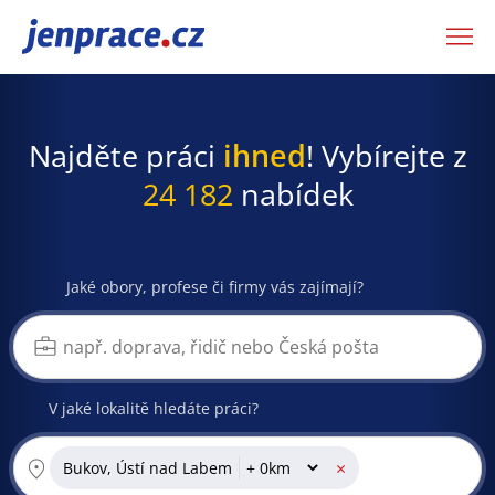
JenPráce.cz
Najděte práci
ihned
! Vybírejte z
24 182
nabídek
Jaké obory, profese či firmy vás zajímají?
V jaké lokalitě hledáte práci?
×
Bukov, Ústí nad Labem