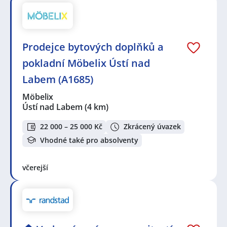
Prodejce bytových doplňků a
pokladní Möbelix Ústí nad
Labem (A1685)
Möbelix
Ústí nad Labem
(4 km)
22 000 – 25 000 Kč
Zkrácený úvazek
Vhodné také pro absolventy
včerejší