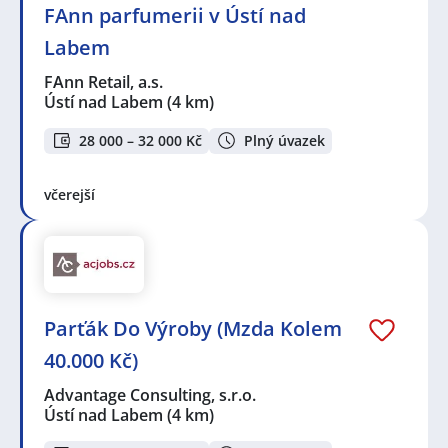
FAnn parfumerii v Ústí nad
Labem
FAnn Retail, a.s.
Ústí nad Labem
(4 km)
28 000 – 32 000 Kč
Plný úvazek
včerejší
Parťák Do Výroby (Mzda Kolem
40.000 Kč)
Advantage Consulting, s.r.o.
Ústí nad Labem
(4 km)