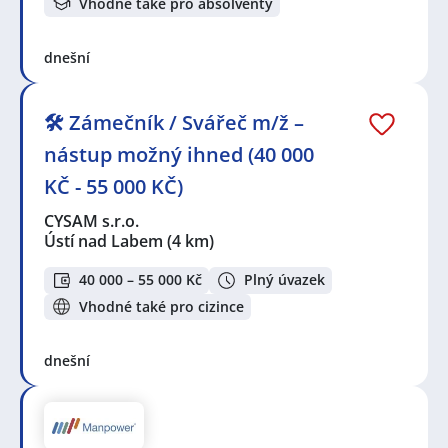
Vhodné také pro absolventy
dnešní
🛠️ Zámečník / Svářeč m/ž –
nástup možný ihned (40 000
KČ - 55 000 KČ)
CYSAM s.r.o.
Ústí nad Labem
(4 km)
40 000 – 55 000 Kč
Plný úvazek
Vhodné také pro cizince
dnešní