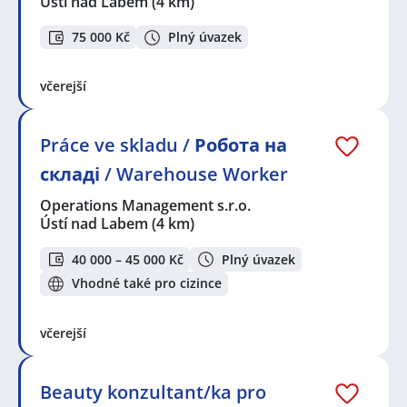
Ústí nad Labem
(4 km)
75 000 Kč
Plný úvazek
včerejší
Práce ve skladu / Робота на
складі / Warehouse Worker
Operations Management s.r.o.
Ústí nad Labem
(4 km)
40 000 – 45 000 Kč
Plný úvazek
Vhodné také pro cizince
včerejší
Beauty konzultant/ka pro