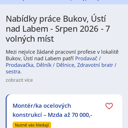
Nabídky práce Bukov, Ústí
nad Labem - Srpen 2026 - 7
volných míst
Mezi nejvíce žádané pracovní profese v lokalitě
Bukov, Ústí nad Labem patří
Prodavač /
Prodavačka
,
Dělník / Dělnice
,
Zdravotní bratr /
sestra
.
zobrazit více
Na
JenPráce.cz
naleznete širokou nabídku pravidelně
aktualizovaných a doplňovaných inzerátů
práce
i
brigády
. Najdete zde široké množství různých oborů
a profesí, o které mají firmy aktuálně největší zájem a
Montér/ka ocelových
je pro ně velmi podstatné obsadit pracovní pozici v co
konstrukcí – Mzda až 70 000,-
nejkratším možném termínu. Mezi takové profese
patří nyní nejvíce
kuchař / kuchařka
,
řidič / řidička
,
Nutně vás hledají
dělník / dělnice
,
dělník / dělnice
nebo máte zájem o