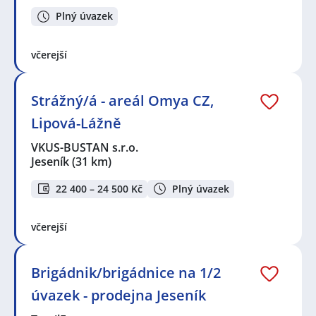
Plný úvazek
včerejší
Strážný/á - areál Omya CZ,
Lipová-Lážně
VKUS-BUSTAN s.r.o.
Jeseník
(31 km)
22 400 – 24 500 Kč
Plný úvazek
včerejší
Brigádnik/brigádnice na 1/2
úvazek - prodejna Jeseník