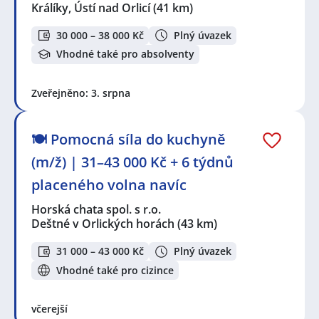
Králíky, Ústí nad Orlicí
(41 km)
30 000 – 38 000 Kč
Plný úvazek
Vhodné také pro absolventy
Zveřejněno: 3. srpna
🍽️ Pomocná síla do kuchyně
(m/ž) | 31–43 000 Kč + 6 týdnů
placeného volna navíc
Horská chata spol. s r.o.
Deštné v Orlických horách
(43 km)
31 000 – 43 000 Kč
Plný úvazek
Vhodné také pro cizince
včerejší