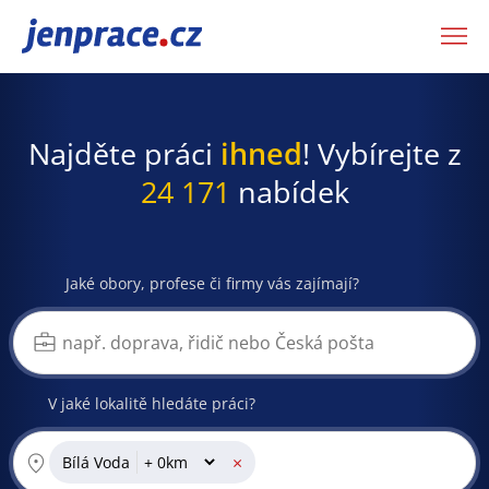
JenPráce.cz
Najděte práci
ihned
! Vybírejte z
24 171
nabídek
Jaké obory, profese či firmy vás zajímají?
V jaké lokalitě hledáte práci?
×
Bílá Voda