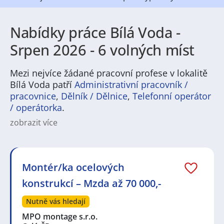
Nabídky práce Bílá Voda -
Srpen 2026 - 6 volných míst
Mezi nejvíce žádané pracovní profese v lokalitě
Bílá Voda patří
Administrativní pracovník /
pracovnice
,
Dělník / Dělnice
,
Telefonní operátor
/ operátorka
.
zobrazit více
Na
JenPráce.cz
naleznete širokou nabídku pravidelně
aktualizovaných a doplňovaných inzerátů
práce
i
brigády
. Najdete zde široké množství různých oborů
a profesí, o které mají firmy aktuálně největší zájem a
Montér/ka ocelových
je pro ně velmi podstatné obsadit pracovní pozici v co
konstrukcí – Mzda až 70 000,-
nejkratším možném termínu. Mezi takové profese
patří nyní nejvíce
kuchař / kuchařka
,
řidič / řidička
,
Nutně vás hledají
dělník / dělnice
,
dělník / dělnice
nebo máte zájem o
profesi
prodavač / prodavačka
? Mezi nejvíce
MPO montage s.r.o.
požadované obory patří
Průmyslová a chemická