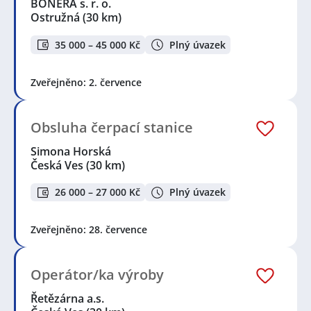
BONERA s. r. o.
Ostružná
(30 km)
35 000 – 45 000 Kč
Plný úvazek
Zveřejněno: 2. července
Obsluha čerpací stanice
Simona Horská
Česká Ves
(30 km)
26 000 – 27 000 Kč
Plný úvazek
Zveřejněno: 28. července
Operátor/ka výroby
Řetězárna a.s.