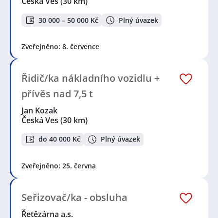
Česká Ves
(30 km)
30 000 – 50 000 Kč
Plný úvazek
Zveřejněno: 8. července
Řidič/ka nákladního vozidlu +
přívěs nad 7,5 t
Jan Kozak
Česká Ves
(30 km)
do 40 000 Kč
Plný úvazek
Zveřejněno: 25. června
Seřizovač/ka - obsluha
Řetězárna a.s.