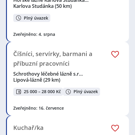
Horské lázně Karlova Studánka…
Karlova Studánka
(50 km)
Plný úvazek
Zveřejněno: 4. srpna
Číšníci, servírky, barmani a
příbuzní pracovníci
Schrothovy léčebné lázně s.r…
Lipová-lázně
(29 km)
25 000 – 28 000 Kč
Plný úvazek
Zveřejněno: 16. července
Kuchař/ka