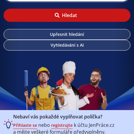
Hledat
Upřesnit hledání
Vyhledávání s AI
Nebaví vás pokaždé vyplňovat políčka?
nebo
k účtu
JenPráce.cz
Přihlaste se
registrujte
a mějte veškeré
formuláře předvyplněny.