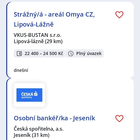
zástupkyně
,
Přípravář / Přípravářka v gastronomii
,
Technik / technička automatizace
,
Strojní mechanik /
Strážný/á - areál Omya CZ,
mechanička
Lipová-Lážně
Seznam lokalit v zobrazených inzerátech:
Celá ČR
,
Lipová-lázně
,
Jeseník
,
Filipovice, Bělá pod
VKUS-BUSTAN s.r.o.
Pradědem
,
Králíky, okres Ústí nad Orlicí
,
Deštné v
Lipová-lázně
(29 km)
Orlických horách
,
Nové Město, Broumov, okres
Náchod
,
Červená Voda
,
Hynčice
,
Karlova Studánka
,
22 400 – 24 500 Kč
Plný úvazek
Ostružná
,
Česká Ves
,
Písečná, okres Jeseník
,
Branná
,
Mikulovice, okres Jeseník
,
Zlaté Hory
,
Bělá pod
dnešní
Pradědem
Osobní bankéř/ka - Jeseník
Česká spořitelna, a.s.
Jeseník
(31 km)