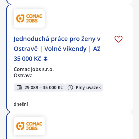
Jednoduchá práce pro ženy v
Ostravě | Volné víkendy | Až
35 000 Kč 🌷
Comac jobs s.r.o.
Ostrava
29 089 – 35 000 Kč
Plný úvazek
dnešní