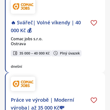
🔥 Svářeč| Volné víkendy | 40
000 Kč 💰
Comac jobs s.r.o.
Ostrava
35 000 – 40 000 Kč
Plný úvazek
dnešní
Práce ve výrobě | Moderní
výroba| až 35 000 Kč💸