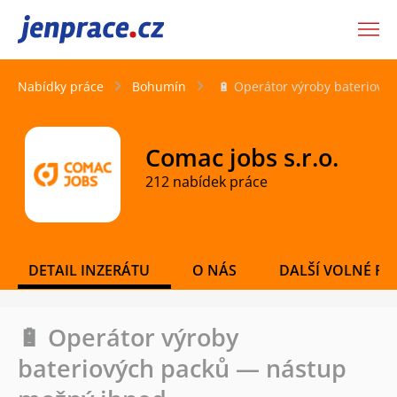
JenPráce.cz
Nabídky práce
Bohumín
🔋 Operátor výroby bateriov
Comac jobs s.r.o.
212 nabídek práce
DETAIL INZERÁTU
O NÁS
DALŠÍ VOLNÉ PO
🔋 Operátor výroby
bateriových packů — nástup