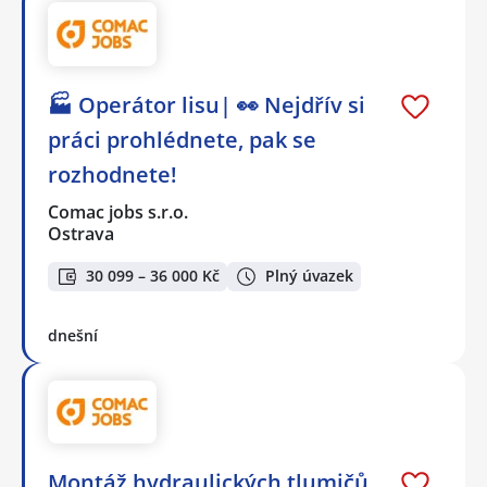
🏭 Operátor lisu| 👀 Nejdřív si
práci prohlédnete, pak se
rozhodnete!
Comac jobs s.r.o.
Ostrava
30 099 – 36 000 Kč
Plný úvazek
dnešní
Montáž hydraulických tlumičů