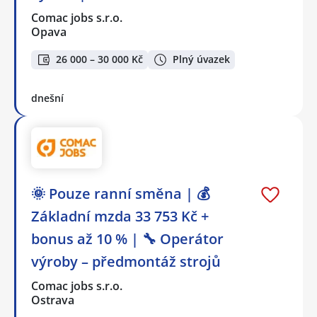
Comac jobs s.r.o.
Opava
26 000 – 30 000 Kč
Plný úvazek
dnešní
🌞 Pouze ranní směna | 💰
Základní mzda 33 753 Kč +
bonus až 10 % | 🔧 Operátor
výroby – předmontáž strojů
Comac jobs s.r.o.
Ostrava