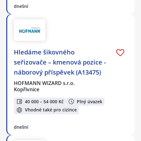
dnešní
Hledáme šikovného
seřizovače – kmenová pozice -
náborový příspěvek (A13475)
HOFMANN WIZARD s.r.o.
Kopřivnice
40 000 – 54 000 Kč
Plný úvazek
Vhodné také pro cizince
dnešní