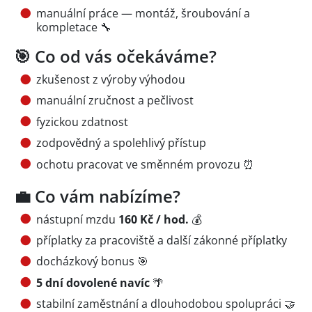
manuální práce — montáž, šroubování a
kompletace 🔧
🎯 Co od vás očekáváme?
zkušenost z výroby výhodou
manuální zručnost a pečlivost
fyzickou zdatnost
zodpovědný a spolehlivý přístup
ochotu pracovat ve směnném provozu ⏰
💼 Co vám nabízíme?
nástupní mzdu
160 Kč / hod.
💰
příplatky za pracoviště a další zákonné příplatky
docházkový bonus 🎯
5 dní dovolené navíc
🌴
stabilní zaměstnání a dlouhodobou spolupráci 🤝