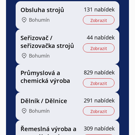
Obsluha strojů
131 nabídek
Bohumín
Zobrazit
Seřizovač /
44 nabídek
seřizovačka strojů
Zobrazit
Bohumín
Průmyslová a
829 nabídek
chemická výroba
Zobrazit
Dělník / Dělnice
291 nabídek
Bohumín
Zobrazit
Řemeslná výroba a
309 nabídek