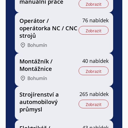
manuální práce
Zobrazit
Operátor /
76 nabídek
operátorka NC / CNC
Zobrazit
strojů
Bohumín
Montážník /
40 nabídek
Montážnice
Zobrazit
Bohumín
Strojírenství a
265 nabídek
automobilový
Zobrazit
průmysl
43 nabídek