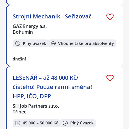
Strojní Mechanik - Seřizovač
GAZ Energy a.s.
Bohumín
Plný úvazek
Vhodné také pro absolventy
dnešní
LEŠENÁŘ – až 48 000 Kč/
čistého! Pouze ranní směna!
HPP, IČO, DPP
SH Job Partners s.r.o.
Třinec
45 000 – 50 000 Kč
Plný úvazek