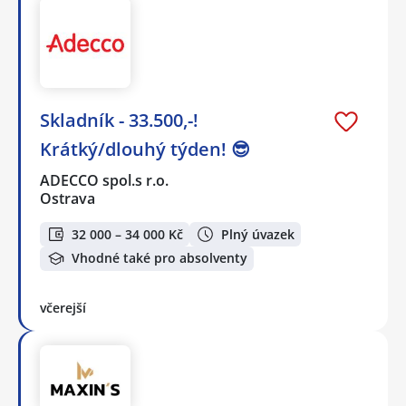
Skladník - 33.500,-!
Krátký/dlouhý týden! 😎
ADECCO spol.s r.o.
Ostrava
32 000 – 34 000 Kč
Plný úvazek
Vhodné také pro absolventy
včerejší