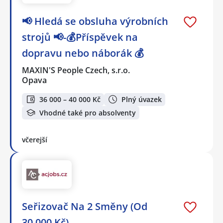
📢 Hledá se obsluha výrobních
strojů 📢-💰Příspěvek na
dopravu nebo náborák 💰
MAXIN'S People Czech, s.r.o.
Opava
36 000 – 40 000 Kč
Plný úvazek
Vhodné také pro absolventy
včerejší
Seřizovač Na 2 Směny (Od
30.000 Kč)