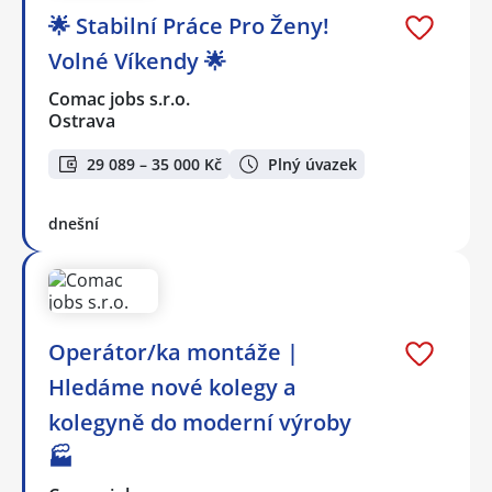
🌟 Stabilní Práce Pro Ženy!
Volné Víkendy 🌟
Comac jobs s.r.o.
Ostrava
29 089 – 35 000 Kč
Plný úvazek
dnešní
Operátor/ka montáže |
Hledáme nové kolegy a
kolegyně do moderní výroby
🏭