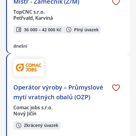
Mistr - Zámečník (Ž/M)
TopCNC s.r.o.
Petřvald, Karviná
36 000 – 42 000 Kč
Plný úvazek
dnešní
Operátor výroby – Průmyslové
mytí vratných obalů (OZP)
Comac jobs s.r.o.
Nový Jičín
Zkrácený úvazek