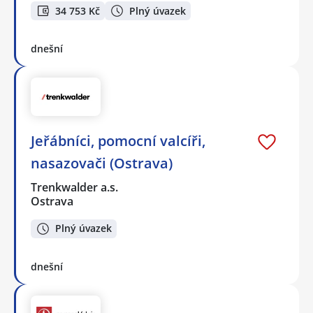
34 753 Kč
Plný úvazek
dnešní
Jeřábníci, pomocní valcíři,
nasazovači (Ostrava)
Trenkwalder a.s.
Ostrava
Plný úvazek
dnešní