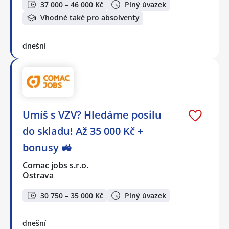
37 000 – 46 000 Kč
Plný úvazek
Vhodné také pro absolventy
dnešní
Umíš s VZV? Hledáme posilu
do skladu! Až 35 000 Kč +
bonusy 🚜
Comac jobs s.r.o.
Ostrava
30 750 – 35 000 Kč
Plný úvazek
dnešní