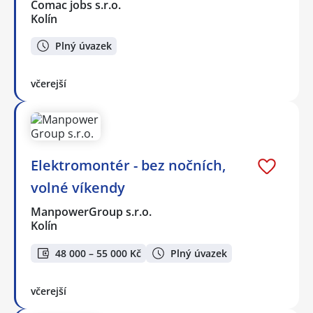
Comac jobs s.r.o.
Kolín
Plný úvazek
včerejší
Elektromontér - bez nočních,
volné víkendy
ManpowerGroup s.r.o.
Kolín
48 000 – 55 000 Kč
Plný úvazek
včerejší