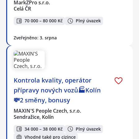
MarkZPro s.r.o.
Celá ČR
70 000 – 80 000 Kč
Plný úvazek
Zveřejněno: 3. srpna
Kontrola kvality, operátor
přípravy nových vozů🏭Kolín
💸2 směny, bonusy
MAXIN'S People Czech, s.r.o.
Sendražice, Kolín
34 000 – 38 000 Kč
Plný úvazek
Vhodné také pro cizince