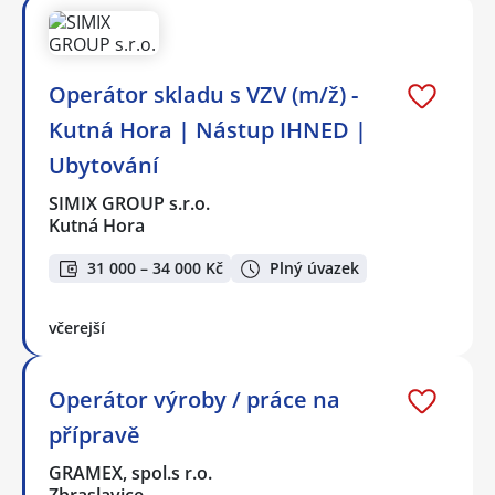
Operátor skladu s VZV (m/ž) -
Kutná Hora | Nástup IHNED |
Ubytování
SIMIX GROUP s.r.o.
Kutná Hora
31 000 – 34 000 Kč
Plný úvazek
včerejší
Operátor výroby / práce na
přípravě
GRAMEX, spol.s r.o.