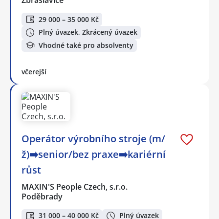
Zbraslavice
29 000 – 35 000 Kč
Plný úvazek, Zkrácený úvazek
Vhodné také pro absolventy
včerejší
Operátor výrobního stroje (m/
ž)➡️senior/bez praxe➡️kariérní
růst
MAXIN'S People Czech, s.r.o.
Poděbrady
31 000 – 40 000 Kč
Plný úvazek