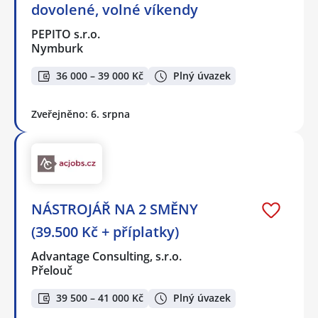
dovolené, volné víkendy
PEPITO s.r.o.
Nymburk
36 000 – 39 000 Kč
Plný úvazek
Zveřejněno: 6. srpna
NÁSTROJÁŘ NA 2 SMĚNY
(39.500 Kč + příplatky)
Advantage Consulting, s.r.o.
Přelouč
39 500 – 41 000 Kč
Plný úvazek