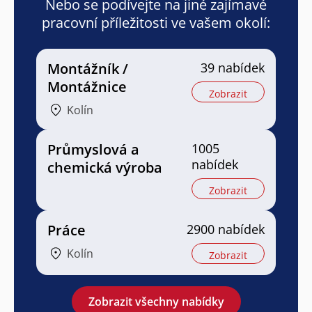
Nebo se podívejte na jiné zajímavé
pracovní příležitosti ve vašem okolí:
Montážník /
39 nabídek
Montážnice
Zobrazit
Kolín
Průmyslová a
1005
nabídek
chemická výroba
Zobrazit
Práce
2900 nabídek
Kolín
Zobrazit
Zobrazit všechny nabídky