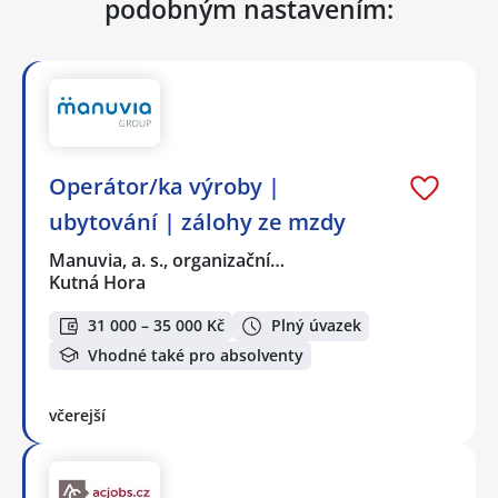
podobným nastavením:
Operátor/ka výroby |
ubytování | zálohy ze mzdy
Manuvia, a. s., organizační…
Kutná Hora
31 000 – 35 000 Kč
Plný úvazek
Vhodné také pro absolventy
včerejší