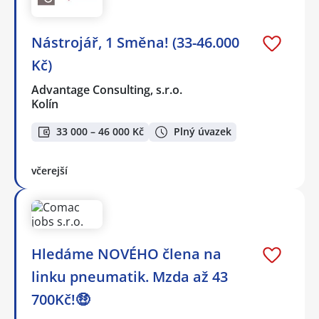
Nástrojář, 1 Směna! (33-46.000
Kč)
Advantage Consulting, s.r.o.
Kolín
33 000 – 46 000 Kč
Plný úvazek
včerejší
Hledáme NOVÉHO člena na
linku pneumatik. Mzda až 43
700Kč!🤑