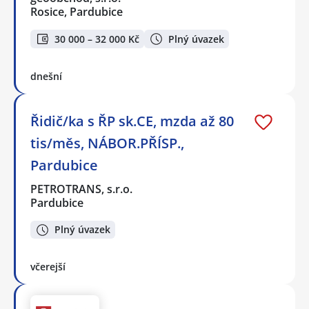
Rosice, Pardubice
30 000 – 32 000 Kč
Plný úvazek
dnešní
Řidič/ka s ŘP sk.CE, mzda až 80
tis/měs, NÁBOR.PŘÍSP.,
Pardubice
PETROTRANS, s.r.o.
Pardubice
Plný úvazek
včerejší