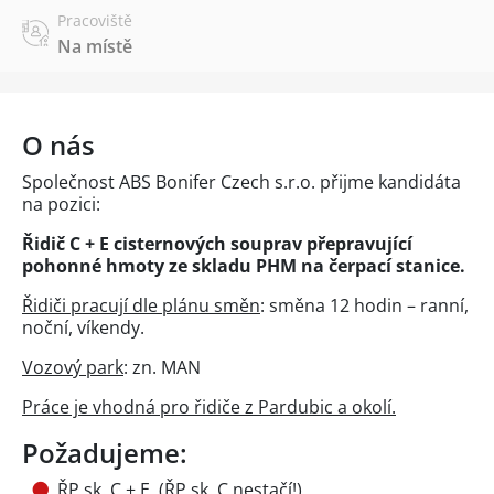
Pracoviště
Na místě
O nás
Společnost ABS Bonifer Czech s.r.o. přijme kandidáta
na pozici:
Řidič C + E cisternových souprav přepravující
pohonné hmoty ze skladu PHM na čerpací stanice.
Řidiči pracují dle plánu směn
: směna 12 hodin – ranní,
noční, víkendy.
Vozový park
: zn. MAN
Práce je vhodná pro řidiče z Pardubic a okolí.
Požadujeme:
ŘP sk. C + E, (ŘP sk. C nestačí!),