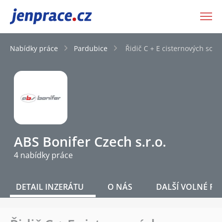
JenPráce.cz
Nabídky práce
Pardubice
Řidič C + E cisternových sou
ABS Bonifer Czech s.r.o.
4 nabídky práce
DETAIL INZERÁTU
O NÁS
DALŠÍ VOLNÉ PO