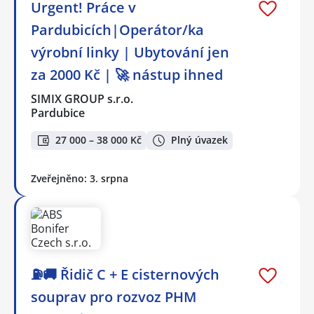
Urgent! Práce v
Pardubicích|Operátor/ka
výrobní linky | Ubytování jen
za 2000 Kč | 🚀 nástup ihned
SIMIX GROUP s.r.o.
Pardubice
27 000 – 38 000 Kč
Plný úvazek
Zveřejněno: 3. srpna
⛽🚚 Řidič C + E cisternových
souprav pro rozvoz PHM