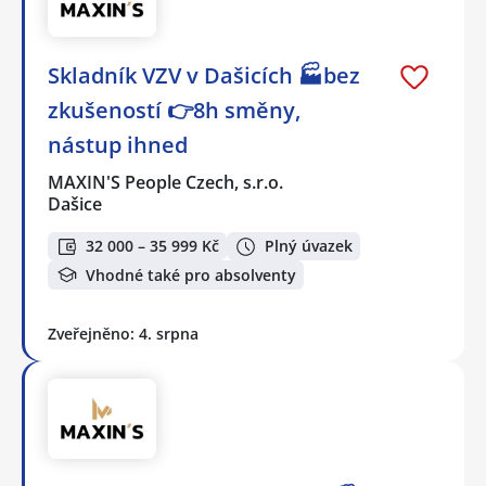
Skladník VZV v Dašicích 🏭bez
zkušeností 👉8h směny,
nástup ihned
MAXIN'S People Czech, s.r.o.
Dašice
32 000 – 35 999 Kč
Plný úvazek
Vhodné také pro absolventy
Zveřejněno: 4. srpna