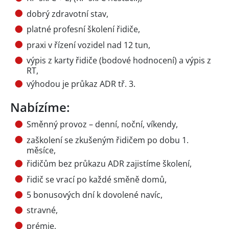
dobrý zdravotní stav,
platné profesní školení řidiče,
praxi v řízení vozidel nad 12 tun,
výpis z karty řidiče (bodové hodnocení) a výpis z
RT,
výhodou je průkaz ADR tř. 3.
Nabízíme:
Směnný provoz – denní, noční, víkendy,
zaškolení se zkušeným řidičem po dobu 1.
měsíce,
řidičům bez průkazu ADR zajistíme školení,
řidič se vrací po každé směně domů,
5 bonusových dní k dovolené navíc,
stravné,
prémie,