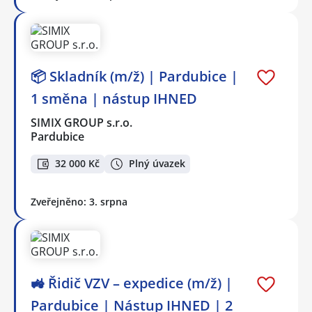
📦 Skladník (m/ž) | Pardubice |
1 směna | nástup IHNED
SIMIX GROUP s.r.o.
Pardubice
32 000 Kč
Plný úvazek
Zveřejněno: 3. srpna
🚜 Řidič VZV – expedice (m/ž) |
Pardubice | Nástup IHNED | 2