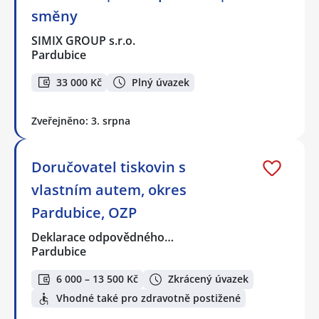
směny
SIMIX GROUP s.r.o.
Pardubice
33 000 Kč
Plný úvazek
Zveřejněno: 3. srpna
Doručovatel tiskovin s
vlastním autem, okres
Pardubice, OZP
Deklarace odpovědného…
Pardubice
6 000 – 13 500 Kč
Zkrácený úvazek
Vhodné také pro zdravotně postižené