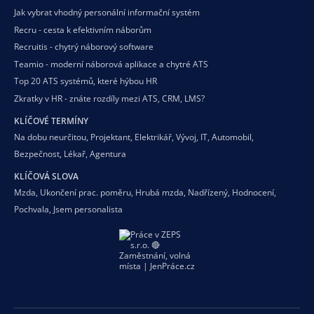
Jak vybrat vhodný personální informační systém
Recru - cesta k efektivním náborům
Recruitis - chytrý náborový software
Teamio - moderní náborová aplikace a chytré ATS
Top 20 ATS systémů, které hýbou HR
Zkratky v HR - znáte rozdíly mezi ATS, CRM, LMS?
KLÍČOVÉ TERMÍNY
Na dobu neurčitou
,
Projektant
,
Elektrikář
,
Vývoj
,
IT
,
Automobil
,
Bezpečnost
,
Lékař
,
Agentura
KLÍČOVÁ SLOVA
Mzda
,
Ukončení prac. poměru
,
Hrubá mzda
,
Nadřízený
,
Hodnocení
,
Pochvala
,
Jsem personalista