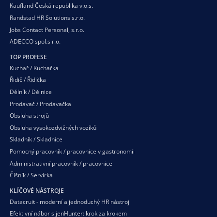
Kaufland Česká republika v.o.s.
Randstad HR Solutions s.r.o.
Jobs Contact Personal, s.r.o.
ADECCO spol.s r.o.
TOP PROFESE
Kuchař / Kuchařka
Řidič / Řidička
Dělník / Dělnice
Prodavač / Prodavačka
Obsluha strojů
Obsluha vysokozdvižných vozíků
Skladník / Skladnice
Pomocný pracovník / pracovnice v gastronomii
Administrativní pracovník / pracovnice
Číšník / Servírka
KLÍČOVÉ NÁSTROJE
Datacruit - moderní a jednoduchý HR nástroj
Efektivní nábor s jenHunter: krok za krokem