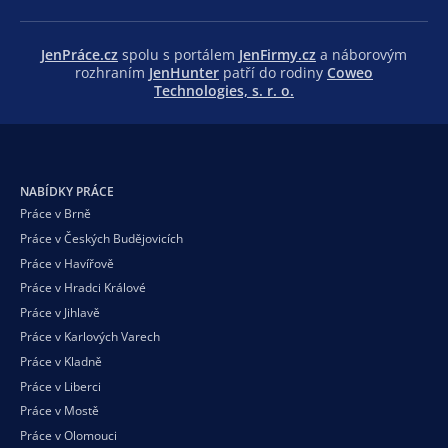
JenPráce.cz
spolu s portálem
JenFirmy.cz
a náborovým
rozhraním
JenHunter
patří do rodiny
Coweo
Technologies, s. r. o.
NABÍDKY PRÁCE
Práce v Brně
Práce v Českých Budějovicích
Práce v Havířově
Práce v Hradci Králové
Práce v Jihlavě
Práce v Karlových Varech
Práce v Kladně
Práce v Liberci
Práce v Mostě
Práce v Olomouci