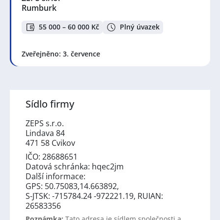
Rumburk
55 000 – 60 000 Kč
Plný úvazek
Zveřejněno: 3. července
Sídlo firmy
ZEPS s.r.o.
Lindava 84
471 58 Cvikov
IČO: 28688651
Datová schránka: hqec2jm
Další informace:
GPS: 50.75083,14.663892,
S-JTSK: -715784.24 -972221.19, RUIAN:
26583356
Poznámka:
Tato adresa je sídlem společnosti a