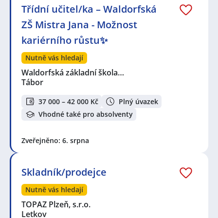
Třídní učitel/ka – Waldorfská
ZŠ Mistra Jana - Možnost
kariérního růstu✨
Nutně vás hledají
Waldorfská základní škola…
Tábor
37 000 – 42 000 Kč
Plný úvazek
Vhodné také pro absolventy
Zveřejněno: 6. srpna
Skladník/prodejce
Nutně vás hledají
TOPAZ Plzeň, s.r.o.
Letkov