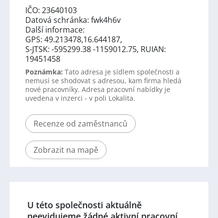
IČO: 23640103
Datová schránka: fwk4h6v
Další informace:
GPS: 49.213478,16.644187,
S-JTSK: -595299.38 -1159012.75, RUIAN:
19451458
Poznámka:
Tato adresa je sídlem společnosti a
nemusí se shodovat s adresou, kam firma hledá
nové pracovníky. Adresa pracovní nabídky je
uvedena v inzerci - v poli Lokalita.
Recenze od zaměstnanců
Zobrazit na mapě
U této společnosti aktuálně
neevidujeme žádné aktivní pracovní