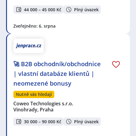
44 000 – 45 000 Kč
Plný úvazek
Zveřejněno: 6. srpna
🚀 B2B obchodník/obchodnice
| vlastní databáze klientů |
neomezené bonusy
Nutně vás hledají
Coweo Technologies s.r.o.
Vinohrady, Praha
30 000 – 90 000 Kč
Plný úvazek