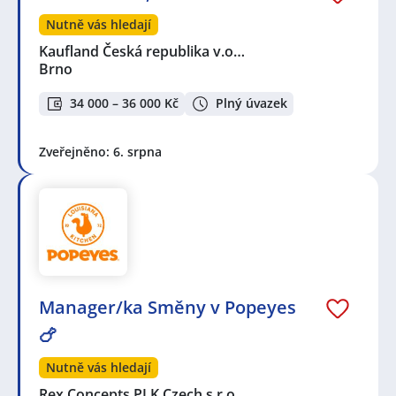
Nutně vás hledají
Kaufland Česká republika v.o…
Brno
34 000 – 36 000 Kč
Plný úvazek
Zveřejněno: 6. srpna
Manager/ka Směny v Popeyes
🍗
Nutně vás hledají
Rex Concepts PLK Czech s.r.o.