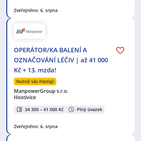
Zveřejněno: 6. srpna
OPERÁTOR/KA BALENÍ A
OZNAČOVÁNÍ LÉČIV | až 41 000
Kč + 13. mzda!
Nutně vás hledají
ManpowerGroup s.r.o.
Hostivice
34 300 – 41 000 Kč
Plný úvazek
Zveřejněno: 6. srpna