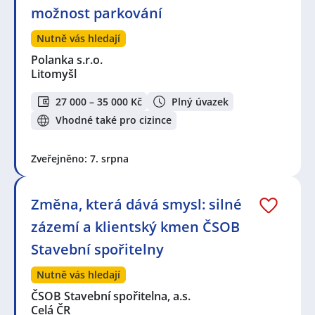
možnost parkování
Nutně vás hledají
Polanka s.r.o.
Litomyšl
27 000 – 35 000 Kč
Plný úvazek
Vhodné také pro cizince
Zveřejněno: 7. srpna
Změna, která dává smysl: silné
zázemí a klientský kmen ČSOB
Stavební spořitelny
Nutně vás hledají
ČSOB Stavební spořitelna, a.s.
Celá ČR