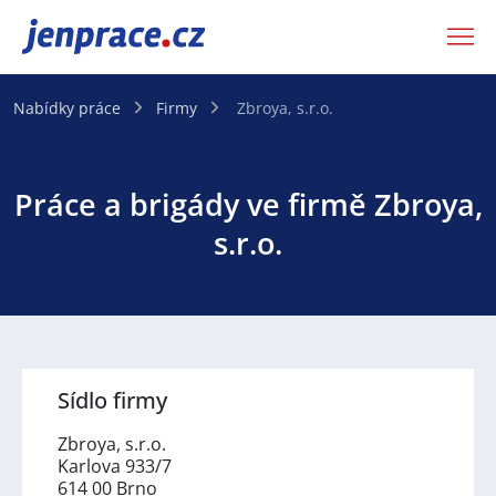
JenPráce.cz
Nabídky práce
Firmy
Zbroya, s.r.o.
Práce a brigády ve firmě Zbroya,
s.r.o.
Sídlo firmy
Zbroya, s.r.o.
Karlova 933/7
614 00 Brno