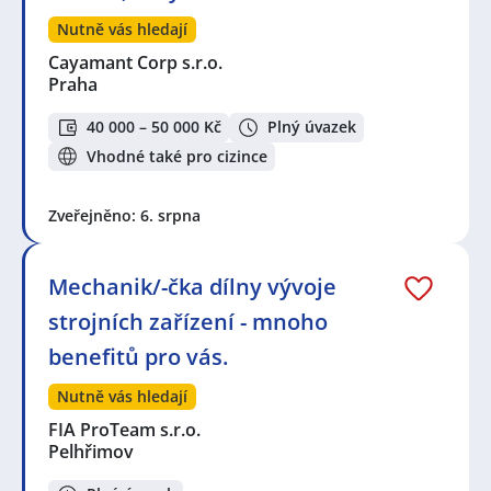
Nutně vás hledají
Cayamant Corp s.r.o.
Praha
40 000 – 50 000 Kč
Plný úvazek
Vhodné také pro cizince
Zveřejněno: 6. srpna
Mechanik/-čka dílny vývoje
strojních zařízení - mnoho
benefitů pro vás.
Nutně vás hledají
FIA ProTeam s.r.o.
Pelhřimov