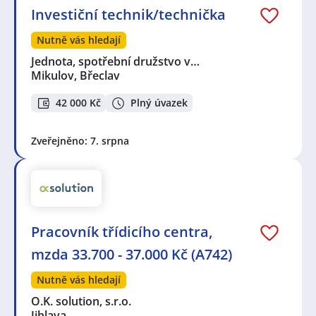
Investiční technik/technička
Nutně vás hledají
Jednota, spotřební družstvo v…
Mikulov, Břeclav
42 000 Kč
Plný úvazek
Zveřejněno: 7. srpna
Pracovník třídicího centra,
mzda 33.700 - 37.000 Kč (A742)
Nutně vás hledají
O.K. solution, s.r.o.
Jihlava