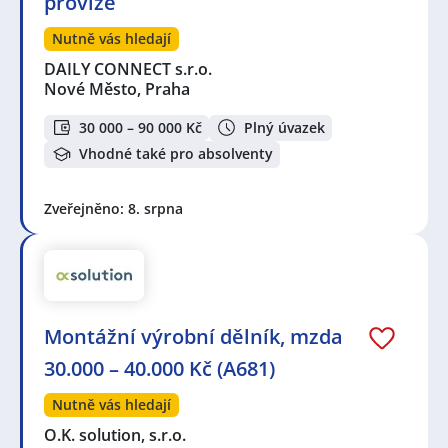
provize
Nutně vás hledají
DAILY CONNECT s.r.o.
Nové Město, Praha
30 000 – 90 000 Kč
Plný úvazek
Vhodné také pro absolventy
Zveřejněno: 8. srpna
Montážní výrobní dělník, mzda
30.000 – 40.000 Kč (A681)
Nutně vás hledají
O.K. solution, s.r.o.