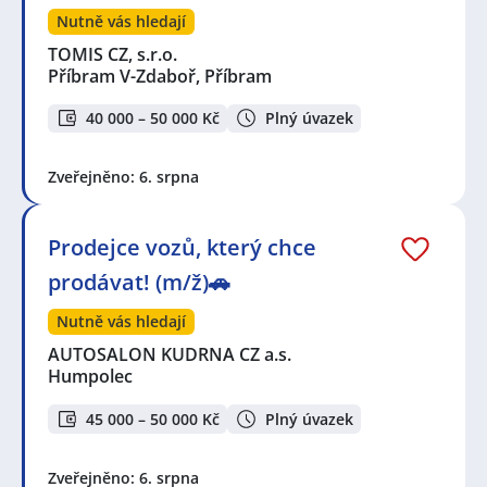
Nutně vás hledají
TOMIS CZ, s.r.o.
Příbram V-Zdaboř, Příbram
40 000 – 50 000 Kč
Plný úvazek
Zveřejněno: 6. srpna
Prodejce vozů, který chce
prodávat! (m/ž)🚗
Nutně vás hledají
AUTOSALON KUDRNA CZ a.s.
Humpolec
45 000 – 50 000 Kč
Plný úvazek
Zveřejněno: 6. srpna