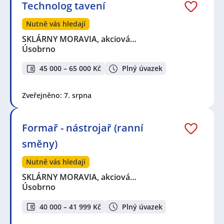
Technolog tavení
Nutně vás hledají
SKLÁRNY MORAVIA, akciová…
Úsobrno
45 000 – 65 000 Kč
Plný úvazek
Zveřejněno: 7. srpna
Formař - nástrojař (ranní
směny)
Nutně vás hledají
SKLÁRNY MORAVIA, akciová…
Úsobrno
40 000 – 41 999 Kč
Plný úvazek