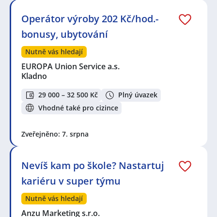
Operátor výroby 202 Kč/hod.-
bonusy, ubytování
Nutně vás hledají
EUROPA Union Service a.s.
Kladno
29 000 – 32 500 Kč
Plný úvazek
Vhodné také pro cizince
Zveřejněno: 7. srpna
Nevíš kam po škole? Nastartuj
kariéru v super týmu
Nutně vás hledají
Anzu Marketing s.r.o.