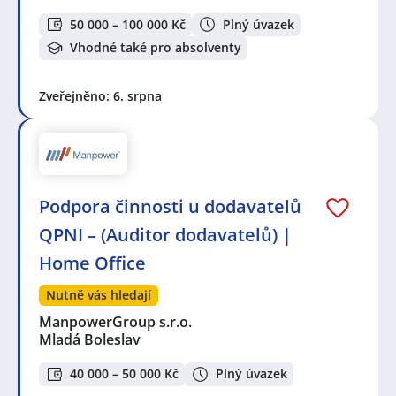
50 000 – 100 000 Kč
Plný úvazek
Vhodné také pro absolventy
Zveřejněno: 6. srpna
Podpora činnosti u dodavatelů
QPNI – (Auditor dodavatelů) |
Home Office
Nutně vás hledají
ManpowerGroup s.r.o.
Mladá Boleslav
40 000 – 50 000 Kč
Plný úvazek