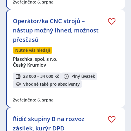
Zveřejněno: 6. srpna
Operátor/ka CNC strojů –
nástup možný ihned, možnost
přesčasů
Nutně vás hledají
Plaschka, spol. s r.o.
Český Krumlov
28 000 – 34 000 Kč
Plný úvazek
Vhodné také pro absolventy
Zveřejněno: 6. srpna
Řidič skupiny B na rozvoz
zásilek, kurýr DPD