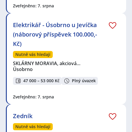
Zveřejněno: 7. srpna
Elektrikář - Úsobrno u Jevíčka
(náborový příspěvek 100.000,-
Kč)
Nutně vás hledají
SKLÁRNY MORAVIA, akciová…
Úsobrno
47 000 – 53 000 Kč
Plný úvazek
Zveřejněno: 7. srpna
Zedník
Nutně vás hledají