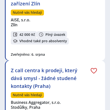
zařízení Zlín
Nutně vás hledají
AISE, s.r.o.
Zlín
42 000 Kč
Plný úvazek
Vhodné také pro absolventy
Zveřejněno: 6. srpna
Z call centra k prodeji, který
dává smysl - žádné studené
kontakty (Praha)
Nutně vás hledají
Business Aggregator, s.r.o.
Stodůlky, Praha