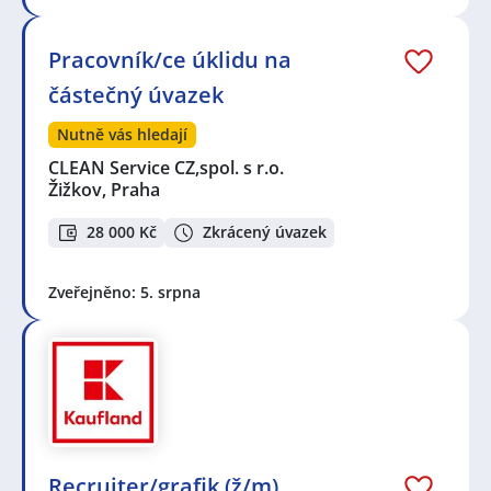
Pracovník/ce úklidu na
částečný úvazek
Nutně vás hledají
CLEAN Service CZ,spol. s r.o.
Žižkov, Praha
28 000 Kč
Zkrácený úvazek
Zveřejněno: 5. srpna
Recruiter/grafik (ž/m)