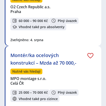
O2 Czech Republic a.s.
Praha
60 000 – 90 000 Kč
Plný úvazek
Vhodné také pro absolventy
Zveřejněno: 4. srpna
Montér/ka ocelových
konstrukcí – Mzda až 70 000,-
Nutně vás hledají
MPO montage s.r.o.
Celá ČR
25 000 – 70 000 Kč
Plný úvazek
Vhodné také pro cizince