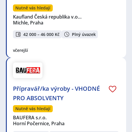
Nutně vás hledají
Kaufland Česká republika v.o…
Michle, Praha
42 000 – 46 000 Kč
Plný úvazek
včerejší
Přípravář/ka výroby - VHODNÉ
PRO ABSOLVENTY
Nutně vás hledají
BAUFERA s.r.o.
Horní Počernice, Praha