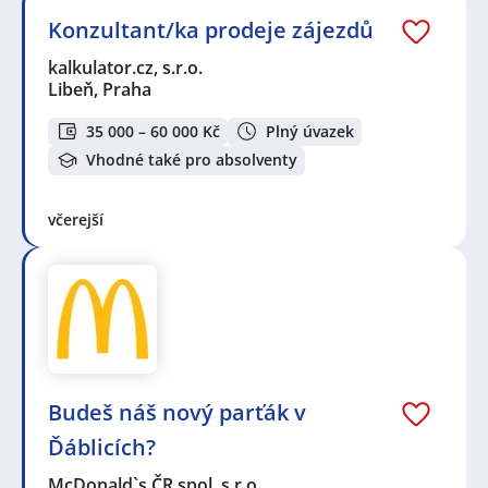
Konzultant/ka prodeje zájezdů
kalkulator.cz, s.r.o.
Libeň, Praha
35 000 – 60 000 Kč
Plný úvazek
Vhodné také pro absolventy
včerejší
Budeš náš nový parťák v
Ďáblicích?
McDonald`s ČR spol. s r.o.