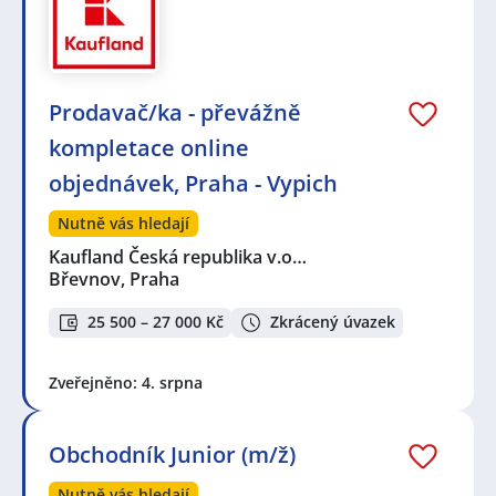
Prodavač/ka - převážně
kompletace online
objednávek, Praha - Vypich
Nutně vás hledají
Kaufland Česká republika v.o…
Břevnov, Praha
25 500 – 27 000 Kč
Zkrácený úvazek
Zveřejněno: 4. srpna
Obchodník Junior (m/ž)
Nutně vás hledají