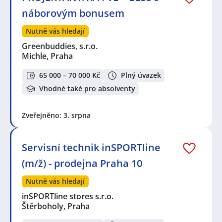
náborovým bonusem
Nutně vás hledají
Greenbuddies, s.r.o.
Michle, Praha
65 000 – 70 000 Kč
Plný úvazek
Vhodné také pro absolventy
Zveřejněno: 3. srpna
Servisní technik inSPORTline
(m/ž) - prodejna Praha 10
Nutně vás hledají
inSPORTline stores s.r.o.
Štěrboholy, Praha