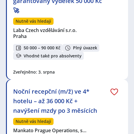
garantovaný výdělek 50 000 Kč
🚀
Nutně vás hledají
Laba Czech vzdělávání s.r.o.
Praha
50 000 – 90 000 Kč
Plný úvazek
Vhodné také pro absolventy
Zveřejněno: 3. srpna
Noční recepční (m/ž) ve 4*
hotelu – až 36 000 Kč +
navýšení mzdy po 3 měsících
Nutně vás hledají
Mankato Prague Operations, s…