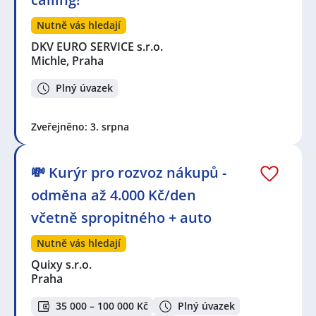
Nutně vás hledají
DKV EURO SERVICE s.r.o.
Michle, Praha
Plný úvazek
Zveřejněno: 3. srpna
💸 Kurýr pro rozvoz nákupů -
odměna až 4.000 Kč/den
včetně spropitného + auto
Nutně vás hledají
Quixy s.r.o.
Praha
35 000 – 100 000 Kč
Plný úvazek