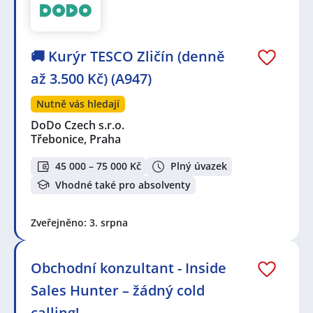
🚚 Kurýr TESCO Zličín (denně
až 3.500 Kč) (A947)
Nutně vás hledají
DoDo Czech s.r.o.
Třebonice, Praha
45 000 – 75 000 Kč
Plný úvazek
Vhodné také pro absolventy
Zveřejněno: 3. srpna
Obchodní konzultant - Inside
Sales Hunter – žádný cold
calling!