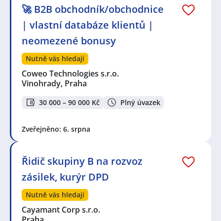
🚀 B2B obchodník/obchodnice
| vlastní databáze klientů |
neomezené bonusy
Nutně vás hledají
Coweo Technologies s.r.o.
Vinohrady, Praha
30 000 – 90 000 Kč
Plný úvazek
Zveřejněno: 6. srpna
Řidič skupiny B na rozvoz
zásilek, kurýr DPD
Nutně vás hledají
Cayamant Corp s.r.o.
Praha