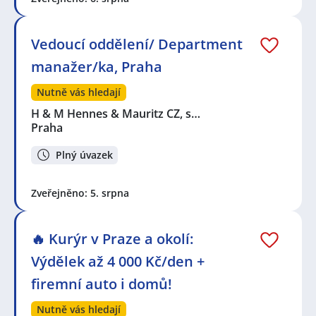
Vedoucí oddělení/ Department
manažer/ka, Praha
Nutně vás hledají
H & M Hennes & Mauritz CZ, s…
Praha
Plný úvazek
Zveřejněno: 5. srpna
🔥 Kurýr v Praze a okolí:
Výdělek až 4 000 Kč/den +
firemní auto i domů!
Nutně vás hledají