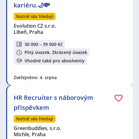
kariéru.🌙💸
Nutně vás hledají
Evolution CZ s.r.o.
Libeň, Praha
30 000 – 39 000 Kč
Plný úvazek, Zkrácený úvazek
Vhodné také pro absolventy
Zveřejněno: 4. srpna
HR Recruiter s náborovým
příspěvkem
Nutně vás hledají
Greenbuddies, s.r.o.
Michle, Praha