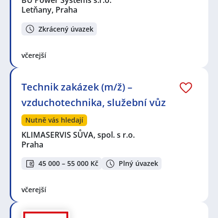
BU Power Systems s.r.o.
Letňany, Praha
Zkrácený úvazek
včerejší
Technik zakázek (m/ž) –
vzduchotechnika, služební vůz
Nutně vás hledají
KLIMASERVIS SŮVA, spol. s r.o.
Praha
45 000 – 55 000 Kč
Plný úvazek
včerejší