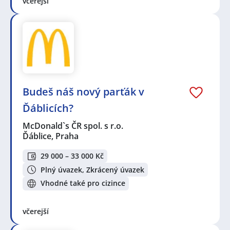
včerejší
Budeš náš nový parťák v
Ďáblicích?
McDonald`s ČR spol. s r.o.
Ďáblice, Praha
29 000 – 33 000 Kč
Plný úvazek, Zkrácený úvazek
Vhodné také pro cizince
včerejší