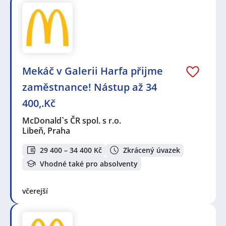
Mekáč v Galerii Harfa přijme
zaměstnance! Nástup až 34
400,.Kč
McDonald`s ČR spol. s r.o.
Libeň, Praha
29 400 – 34 400 Kč
Zkrácený úvazek
Vhodné také pro absolventy
včerejší