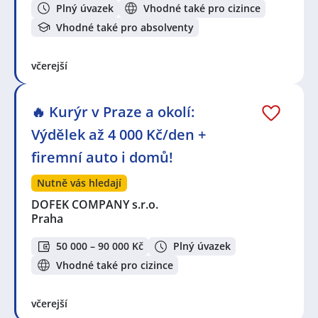
Plný úvazek
Vhodné také pro cizince
Vhodné také pro absolventy
včerejší
🔥 Kurýr v Praze a okolí:
Výdělek až 4 000 Kč/den +
firemní auto i domů!
Nutně vás hledají
DOFEK COMPANY s.r.o.
Praha
50 000 – 90 000 Kč
Plný úvazek
Vhodné také pro cizince
včerejší