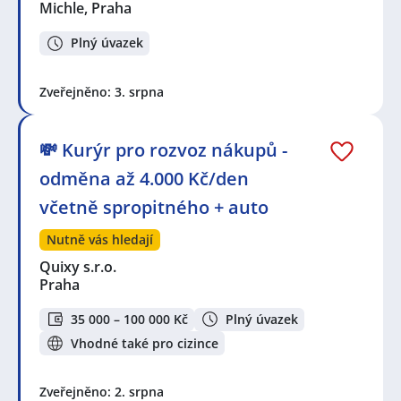
Michle, Praha
Plný úvazek
Zveřejněno: 3. srpna
💸 Kurýr pro rozvoz nákupů -
odměna až 4.000 Kč/den
včetně spropitného + auto
Nutně vás hledají
Quixy s.r.o.
Praha
35 000 – 100 000 Kč
Plný úvazek
Vhodné také pro cizince
Zveřejněno: 2. srpna