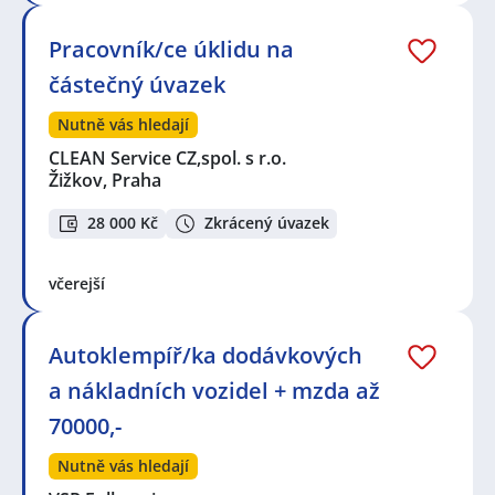
Pracovník/ce úklidu na
částečný úvazek
Nutně vás hledají
CLEAN Service CZ,spol. s r.o.
Žižkov, Praha
28 000 Kč
Zkrácený úvazek
včerejší
Autoklempíř/ka dodávkových
a nákladních vozidel + mzda až
70000,-
Nutně vás hledají