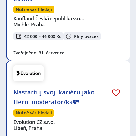
Nutně vás hledají
Kaufland Česká republika v.o…
Michle, Praha
42 000 – 46 000 Kč
Plný úvazek
Zveřejněno: 31. července
Nastartuj svojí kariéru jako
Herní moderátor/ka💸
Nutně vás hledají
Evolution CZ s.r.o.
Libeň, Praha