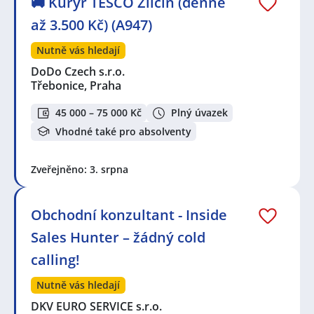
🚚 Kurýr TESCO Zličín (denně
až 3.500 Kč) (A947)
Nutně vás hledají
DoDo Czech s.r.o.
Třebonice, Praha
45 000 – 75 000 Kč
Plný úvazek
Vhodné také pro absolventy
Zveřejněno: 3. srpna
Obchodní konzultant - Inside
Sales Hunter – žádný cold
calling!
Nutně vás hledají
DKV EURO SERVICE s.r.o.