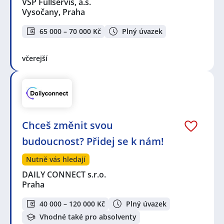
VSP Fullservis, a.s.
Vysočany, Praha
65 000 – 70 000 Kč
Plný úvazek
včerejší
Chceš změnit svou
budoucnost? Přidej se k nám!
Nutně vás hledají
DAILY CONNECT s.r.o.
Praha
40 000 – 120 000 Kč
Plný úvazek
Vhodné také pro absolventy