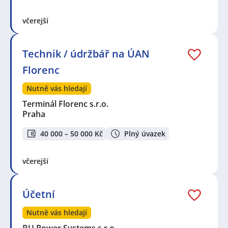
včerejší
Technik / údržbář na ÚAN
Florenc
Nutně vás hledají
Terminál Florenc s.r.o.
Praha
40 000 – 50 000 Kč
Plný úvazek
včerejší
Účetní
Nutně vás hledají