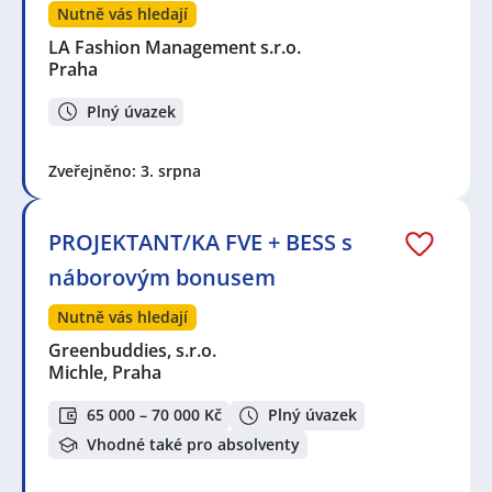
Nutně vás hledají
LA Fashion Management s.r.o.
Praha
Plný úvazek
Zveřejněno: 3. srpna
PROJEKTANT/KA FVE + BESS s
náborovým bonusem
Nutně vás hledají
Greenbuddies, s.r.o.
Michle, Praha
65 000 – 70 000 Kč
Plný úvazek
Vhodné také pro absolventy