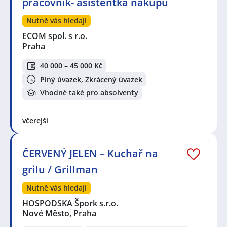
pracovník- asistentka nákupu
Nutně vás hledají
ECOM spol. s r.o.
Praha
40 000 – 45 000 Kč
Plný úvazek, Zkrácený úvazek
Vhodné také pro absolventy
včerejší
ČERVENÝ JELEN – Kuchař na
grilu / Grillman
Nutně vás hledají
HOSPODSKA Špork s.r.o.
Nové Město, Praha