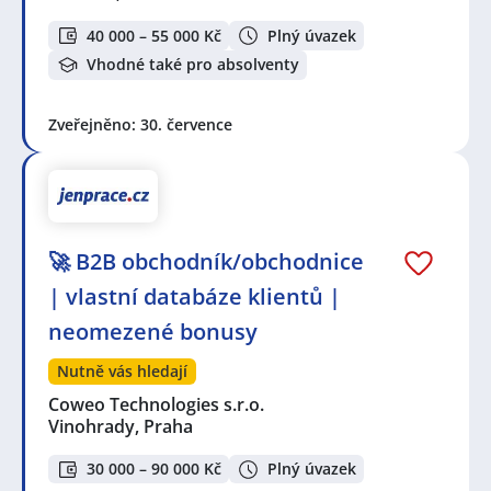
40 000 – 55 000 Kč
Plný úvazek
Vhodné také pro absolventy
Zveřejněno: 30. července
🚀 B2B obchodník/obchodnice
| vlastní databáze klientů |
neomezené bonusy
Nutně vás hledají
Coweo Technologies s.r.o.
Vinohrady, Praha
30 000 – 90 000 Kč
Plný úvazek