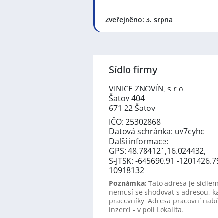
Zveřejněno: 3. srpna
Sídlo firmy
VINICE ZNOVÍN, s.r.o.
Šatov 404
671 22 Šatov
IČO: 25302868
Datová schránka: uv7cyhc
Další informace:
GPS: 48.784121,16.024432,
S-JTSK: -645690.91 -1201426.7
10918132
Poznámka:
Tato adresa je sídlem
nemusí se shodovat s adresou, k
pracovníky. Adresa pracovní nabí
inzerci - v poli Lokalita.