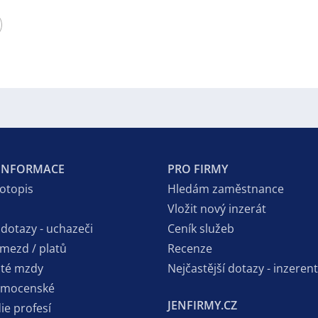
 INFORMACE
PRO FIRMY
votopis
Hledám zaměstnance
Vložit nový inzerát
 dotazy - uchazeči
Ceník služeb
 mezd / platů
Recenze
sté mzdy
Nejčastější dotazy - inzerent
emocenské
JENFIRMY.CZ
ie profesí