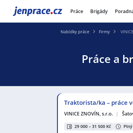
JenPráce.cz
Práce
Brigády
Poradn
Nabídky práce
Firmy
VINICE
Práce a br
Traktorista/ka – práce v
VINICE ZNOVÍN, s.r.o.
|
Šato
29 000 – 31 500 Kč
Plný