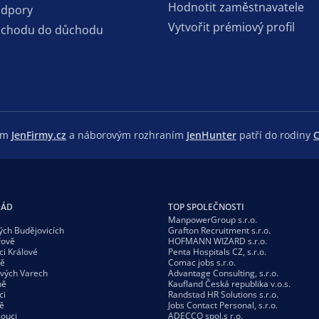
Hodnotit zaměstnavatele
odpory
Vytvořit prémiový profil
dchodu do důchodu
lem
JenFirmy.cz
a náborovým rozhraním
JenHunter
patří do rodiny
C
GÁD
TOP SPOLEČNOSTI
ManpowerGroup s.r.o.
ých Budějovicích
Grafton Recruitment s.r.o.
řově
HOFMANN WIZARD s.r.o.
ci Králové
Penta Hospitals CZ, s.r.o.
vě
Comac jobs s.r.o.
ových Varech
Advantage Consulting, s.r.o.
ně
Kaufland Česká republika v.o.s.
ci
Randstad HR Solutions s.r.o.
ě
Jobs Contact Personal, s.r.o.
ouci
ADECCO spol.s r.o.