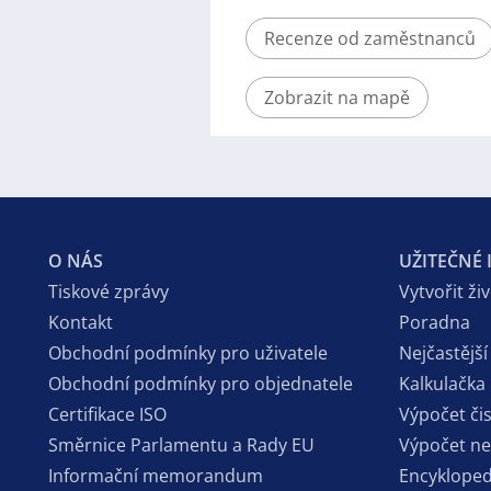
Recenze od zaměstnanců
Zobrazit na mapě
O NÁS
UŽITEČNÉ
Tiskové zprávy
Vytvořit ži
Kontakt
Poradna
Obchodní podmínky pro uživatele
Nejčastější
Obchodní podmínky pro objednatele
Kalkulačka
Certifikace ISO
Výpočet či
Směrnice Parlamentu a Rady EU
Výpočet n
Informační memorandum
Encykloped