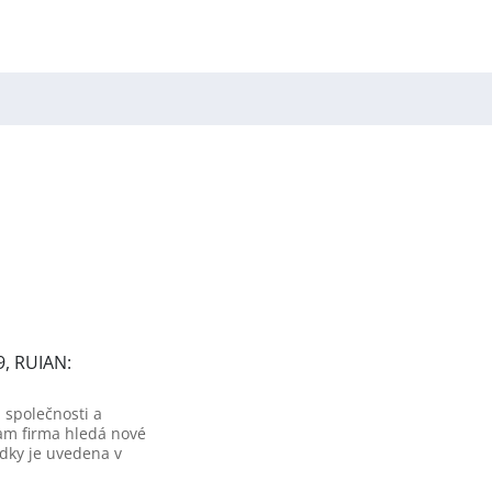
9, RUIAN:
 společnosti a
am firma hledá nové
dky je uvedena v