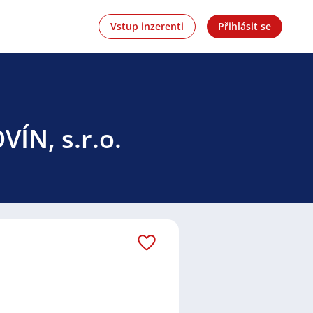
Vstup inzerenti
Přihlásit se
VÍN, s.r.o.