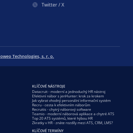
Twitter / X
oweo Technologies, s. r. o.
KLÍČOVÉ NÁSTROJE
Datacruit - moderní a jednoduchý HR nástroj
Efektivní nábor s jenHunter: krok za krokem
Jak vybrat vhodný personální informační systém
Recru - cesta k efektivním náborům
Recruitis - chytrý náborový software
Teamio - moderní náborová aplikace a chytré ATS
Top 20 ATS systémů, které hýbou HR
Zkratky v HR - znáte rozdíly mezi ATS, CRM, LMS?
KLÍČOVÉ TERMÍNY