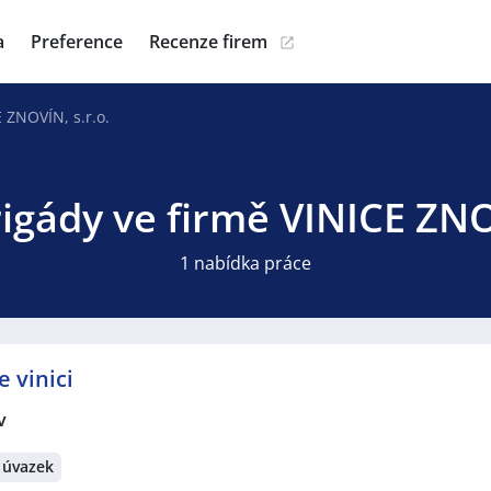
a
Preference
Recenze firem
 ZNOVÍN, s.r.o.
igády ve firmě VINICE ZNO
1 nabídka práce
e vinici
v
 úvazek