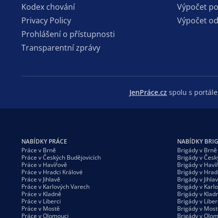
Kodex chování
Výpočet p
Privacy Policy
Výpočet o
Prohlášení o přístupnosti
Transparentní zprávy
JenPráce.cz
spolu s portá
NABÍDKY PRÁCE
NABÍDKY BRI
Práce v Brně
Brigády v Brně
Práce v Českých Budějovicích
Brigády v Česk
Práce v Havířově
Brigády v Haví
Práce v Hradci Králové
Brigády v Hrad
Práce v Jihlavě
Brigády v Jihla
Práce v Karlových Varech
Brigády v Karl
Práce v Kladně
Brigády v Klad
Práce v Liberci
Brigády v Liber
Práce v Mostě
Brigády v Most
Práce v Olomouci
Brigády v Olom