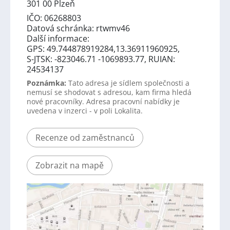
301 00 Plzeň
IČO: 06268803
Datová schránka: rtwmv46
Další informace:
GPS: 49.744878919284,13.36911960925,
S-JTSK: -823046.71 -1069893.77, RUIAN:
24534137
Poznámka:
Tato adresa je sídlem společnosti a
nemusí se shodovat s adresou, kam firma hledá
nové pracovníky. Adresa pracovní nabídky je
uvedena v inzerci - v poli Lokalita.
Recenze od zaměstnanců
Zobrazit na mapě