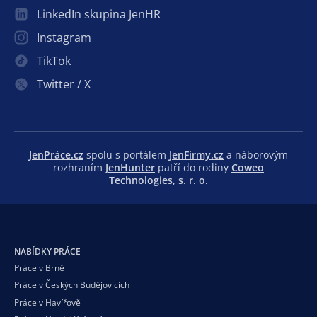
LinkedIn skupina JenHR
Instagram
TikTok
Twitter / X
JenPráce.cz
spolu s portálem
JenFirmy.cz
a náborovým
rozhraním
JenHunter
patří do rodiny
Coweo
Technologies, s. r. o.
NABÍDKY PRÁCE
Práce v Brně
Práce v Českých Budějovicích
Práce v Havířově