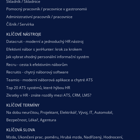
Skladník / Skladnice
Pomocný pracovník / pracovnice v gastronomii
Administrativní pracovník / pracovnice
Číšník / Servírka
KLÍČOVÉ NÁSTROJE
Datacruit - moderní a jednoduchý HR nástroj
Efektivní nábor s jenHunter: krok za krokem
Jak vybrat vhodný personální informační systém
Recru - cesta k efektivním náborům
Recruitis - chytrý náborový software
Teamio - moderní náborová aplikace a chytré ATS
Top 20 ATS systémů, které hýbou HR
Zkratky v HR - znáte rozdíly mezi ATS, CRM, LMS?
KLÍČOVÉ TERMÍNY
Na dobu neurčitou
,
Projektant
,
Elektrikář
,
Vývoj
,
IT
,
Automobil
,
Bezpečnost
,
Lékař
,
Agentura
KLÍČOVÁ SLOVA
Mzda
,
Ukončení prac. poměru
,
Hrubá mzda
,
Nadřízený
,
Hodnocení
,