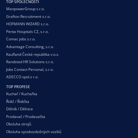
TOP SPOLEČNOSTI
ManpowerGroup s.r.o.
Grafton Recruitment s.r.o.
HOFMANN WIZARD s.r.o.
Penta Hospitals CZ, s.r.o.
Comac jobs s.r.o.
Advantage Consulting, s.r.o.
Kaufland Česká republika v.o.s.
Randstad HR Solutions s.r.o.
Jobs Contact Personal, s.r.o.
ADECCO spol.s r.o.
TOP PROFESE
Kuchař / Kuchařka
Řidič / Řidička
Dělník / Dělnice
Prodavač / Prodavačka
Obsluha strojů
Obsluha vysokozdvižných vozíků