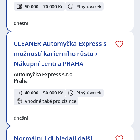
50 000 – 70 000 Kč
Plný úvazek
dnešní
CLEANER Automyčka Express s
možností karierního růstu /
Nákupní centra PRAHA
Automyčka Express s.r.o.
Praha
40 000 – 50 000 Kč
Plný úvazek
Vhodné také pro cizince
dnešní
Normální lidi hledají další