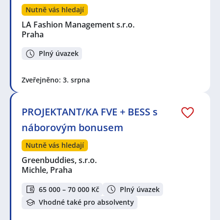
Nutně vás hledají
LA Fashion Management s.r.o.
Praha
Plný úvazek
Zveřejněno: 3. srpna
PROJEKTANT/KA FVE + BESS s
náborovým bonusem
Nutně vás hledají
Greenbuddies, s.r.o.
Michle, Praha
65 000 – 70 000 Kč
Plný úvazek
Vhodné také pro absolventy