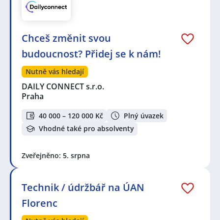
Chceš změnit svou
budoucnost? Přidej se k nám!
Nutně vás hledají
DAILY CONNECT s.r.o.
Praha
40 000 – 120 000 Kč
Plný úvazek
Vhodné také pro absolventy
Zveřejněno: 5. srpna
Technik / údržbář na ÚAN
Florenc