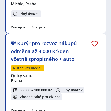
Michle, Praha
Plný úvazek
Zveřejněno: 3. srpna
💸 Kurýr pro rozvoz nákupů -
odměna až 4.000 Kč/den
včetně spropitného + auto
Nutně vás hledají
Quixy s.r.o.
Praha
35 000 – 100 000 Kč
Plný úvazek
Vhodné také pro cizince
Zveřejněno: 2. srpna