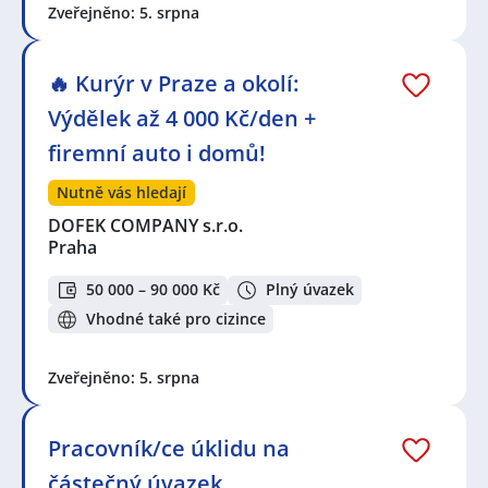
Zveřejněno: 5. srpna
🔥 Kurýr v Praze a okolí:
Výdělek až 4 000 Kč/den +
firemní auto i domů!
Nutně vás hledají
DOFEK COMPANY s.r.o.
Praha
50 000 – 90 000 Kč
Plný úvazek
Vhodné také pro cizince
Zveřejněno: 5. srpna
Pracovník/ce úklidu na
částečný úvazek