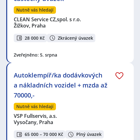
Nutně vás hledají
CLEAN Service CZ,spol. s r.o.
Žižkov, Praha
28 000 Kč
Zkrácený úvazek
Zveřejněno: 5. srpna
Autoklempíř/ka dodávkových
a nákladních vozidel + mzda až
70000,-
Nutně vás hledají
VSP Fullservis, a.s.
Vysočany, Praha
65 000 – 70 000 Kč
Plný úvazek