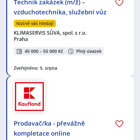
Technik zakázek (m/ž) –
vzduchotechnika, služební vůz
Nutně vás hledají
KLIMASERVIS SŮVA, spol. s r.o.
Praha
45 000 – 55 000 Kč
Plný úvazek
Zveřejněno: 5. srpna
Prodavač/ka - převážně
kompletace online