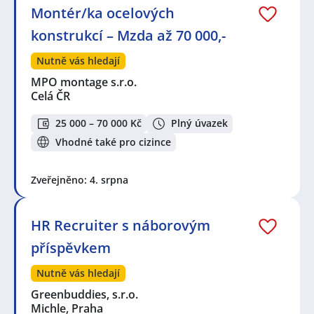
Montér/ka ocelových
konstrukcí – Mzda až 70 000,-
Nutně vás hledají
MPO montage s.r.o.
Celá ČR
25 000 – 70 000 Kč
Plný úvazek
Vhodné také pro cizince
Zveřejněno: 4. srpna
HR Recruiter s náborovým
příspěvkem
Nutně vás hledají
Greenbuddies, s.r.o.
Michle, Praha