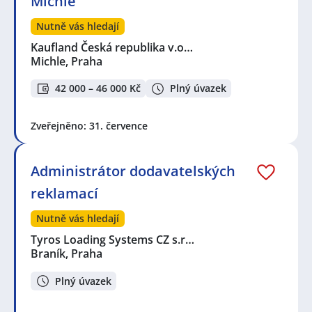
Michle
Nutně vás hledají
Kaufland Česká republika v.o…
Michle, Praha
42 000 – 46 000 Kč
Plný úvazek
Zveřejněno: 31. července
Administrátor dodavatelských
reklamací
Nutně vás hledají
Tyros Loading Systems CZ s.r…
Braník, Praha
Plný úvazek