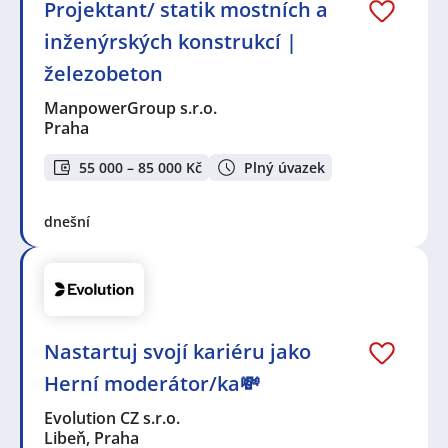
Projektant/ statik mostních a
inženýrských konstrukcí |
železobeton
ManpowerGroup s.r.o.
Praha
55 000 – 85 000 Kč
Plný úvazek
dnešní
Nastartuj svojí kariéru jako
Herní moderátor/ka💸
Evolution CZ s.r.o.
Libeň, Praha