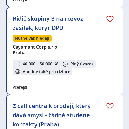
Řidič skupiny B na rozvoz
zásilek, kurýr DPD
Nutně vás hledají
Cayamant Corp s.r.o.
Praha
40 000 – 50 000 Kč
Plný úvazek
Vhodné také pro cizince
včerejší
Z call centra k prodeji, který
dává smysl - žádné studené
kontakty (Praha)