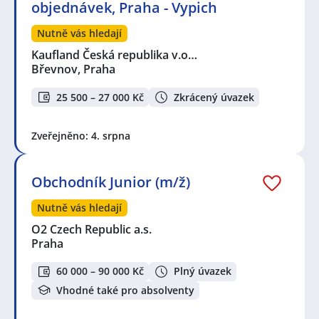
objednávek, Praha - Vypich
Nutně vás hledají
Kaufland Česká republika v.o…
Břevnov, Praha
25 500 – 27 000 Kč
Zkrácený úvazek
Zveřejněno: 4. srpna
Obchodník Junior (m/ž)
Nutně vás hledají
O2 Czech Republic a.s.
Praha
60 000 – 90 000 Kč
Plný úvazek
Vhodné také pro absolventy