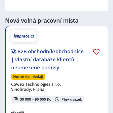
Nová volná pracovní místa
🚀 B2B obchodník/obchodnice
| vlastní databáze klientů |
neomezené bonusy
Nutně vás hledají
Coweo Technologies s.r.o.
Vinohrady, Praha
30 000 – 90 000 Kč
Plný úvazek
včerejší