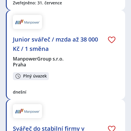
Zveřejněno: 31. července
Junior svářeč / mzda až 38 000
Kč / 1 směna
ManpowerGroup s.r.o.
Praha
Plný úvazek
dnešní
Svářeč do stabilní firmy v