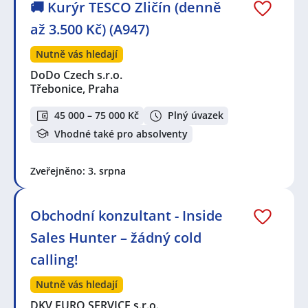
🚚 Kurýr TESCO Zličín (denně
až 3.500 Kč) (A947)
Nutně vás hledají
DoDo Czech s.r.o.
Třebonice, Praha
45 000 – 75 000 Kč
Plný úvazek
Vhodné také pro absolventy
Zveřejněno: 3. srpna
Obchodní konzultant - Inside
Sales Hunter – žádný cold
calling!
Nutně vás hledají
DKV EURO SERVICE s.r.o.