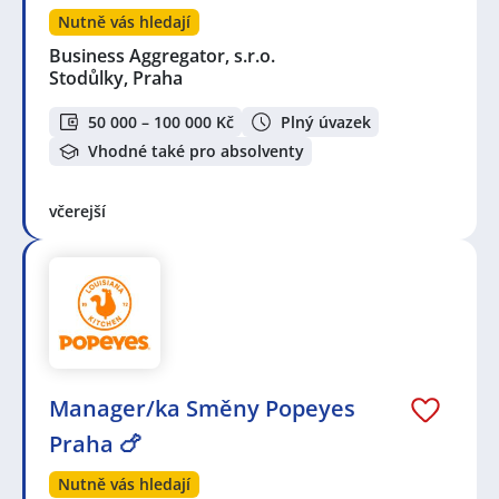
Nutně vás hledají
Business Aggregator, s.r.o.
Stodůlky, Praha
50 000 – 100 000 Kč
Plný úvazek
Vhodné také pro absolventy
včerejší
Manager/ka Směny Popeyes
Praha 🍗
Nutně vás hledají