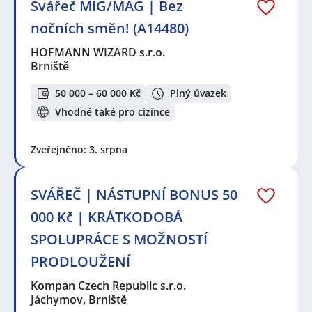
Svářeč MIG/MAG | Bez
nočních směn! (A14480)
HOFMANN WIZARD s.r.o.
Brniště
50 000 – 60 000 Kč
Plný úvazek
Vhodné také pro cizince
Zveřejněno: 3. srpna
SVÁŘEČ | NÁSTUPNÍ BONUS 50
000 Kč | KRÁTKODOBÁ
SPOLUPRÁCE S MOŽNOSTÍ
PRODLOUŽENÍ
Kompan Czech Republic s.r.o.
Jáchymov, Brniště