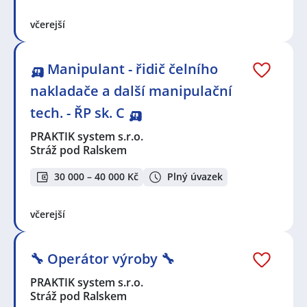
včerejší
🛺 Manipulant - řidič čelního
nakladače a další manipulační
tech. - ŘP sk. C 🛺
PRAKTIK system s.r.o.
Stráž pod Ralskem
30 000 – 40 000 Kč
Plný úvazek
včerejší
🔧 Operátor výroby 🔧
PRAKTIK system s.r.o.
Stráž pod Ralskem