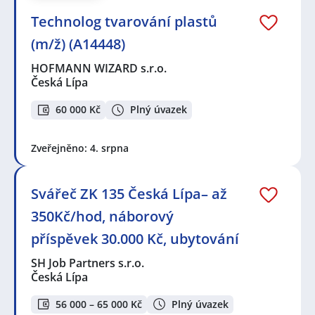
Technolog tvarování plastů
(m/ž) (A14448)
HOFMANN WIZARD s.r.o.
Česká Lípa
60 000 Kč
Plný úvazek
Zveřejněno: 4. srpna
Svářeč ZK 135 Česká Lípa– až
350Kč/hod, náborový
příspěvek 30.000 Kč, ubytování
SH Job Partners s.r.o.
Česká Lípa
56 000 – 65 000 Kč
Plný úvazek