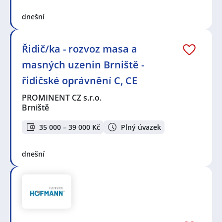
dnešní
Řidič/ka - rozvoz masa a
masných uzenin Brniště -
řidičské oprávnění C, CE
PROMINENT CZ s.r.o.
Brniště
35 000 – 39 000 Kč
Plný úvazek
dnešní