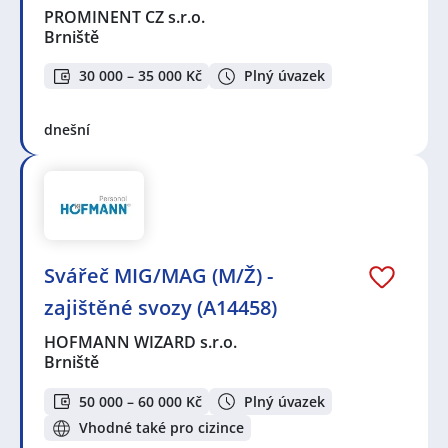
PROMINENT CZ s.r.o.
Brniště
30 000 – 35 000 Kč
Plný úvazek
dnešní
Svářeč MIG/MAG (M/Ž) -
zajištěné svozy (A14458)
HOFMANN WIZARD s.r.o.
Brniště
50 000 – 60 000 Kč
Plný úvazek
Vhodné také pro cizince