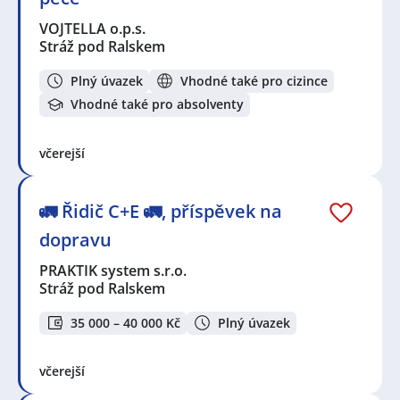
VOJTELLA o.p.s.
Stráž pod Ralskem
Plný úvazek
Vhodné také pro cizince
Vhodné také pro absolventy
včerejší
🚛 Řidič C+E 🚛, příspěvek na
dopravu
PRAKTIK system s.r.o.
Stráž pod Ralskem
35 000 – 40 000 Kč
Plný úvazek
včerejší