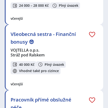
24 000 – 28 000 Kč
Plný úvazek
včerejší
Všeobecná sestra - Finanční
bonusy 😎
VOJTELLA o.p.s.
Stráž pod Ralskem
40 000 Kč
Plný úvazek
Vhodné také pro cizince
včerejší
Pracovník přímé obslužné
péče