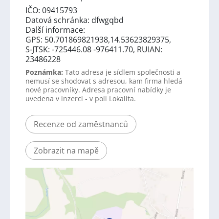
IČO: 09415793
Datová schránka: dfwgqbd
Další informace:
GPS: 50.701869821938,14.53623829375,
S-JTSK: -725446.08 -976411.70, RUIAN:
23486228
Poznámka:
Tato adresa je sídlem společnosti a
nemusí se shodovat s adresou, kam firma hledá
nové pracovníky. Adresa pracovní nabídky je
uvedena v inzerci - v poli Lokalita.
Recenze od zaměstnanců
Zobrazit na mapě