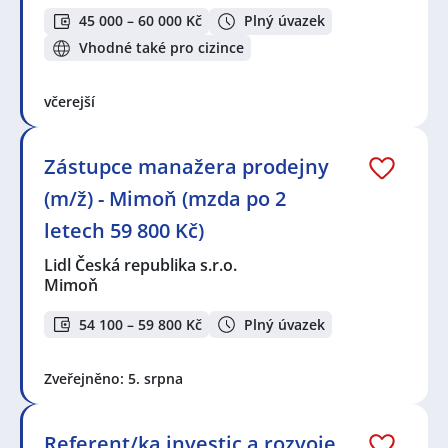
45 000 – 60 000 Kč
Plný úvazek
Vhodné také pro cizince
včerejší
Zástupce manažera prodejny
(m/ž) - Mimoň (mzda po 2
letech 59 800 Kč)
Lidl Česká republika s.r.o.
Mimoň
54 100 – 59 800 Kč
Plný úvazek
Zveřejněno: 5. srpna
Referent/ka investic a rozvoje