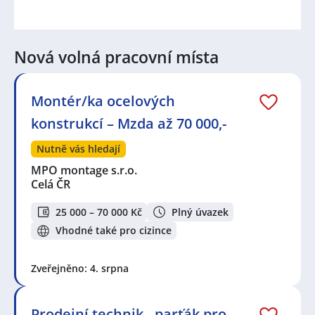
Nová volná pracovní místa
Montér/ka ocelových
konstrukcí – Mzda až 70 000,-
Nutně vás hledají
MPO montage s.r.o.
Celá ČR
25 000 – 70 000 Kč
Plný úvazek
Vhodné také pro cizince
Zveřejněno: 4. srpna
Prodejní technik - parťák pro