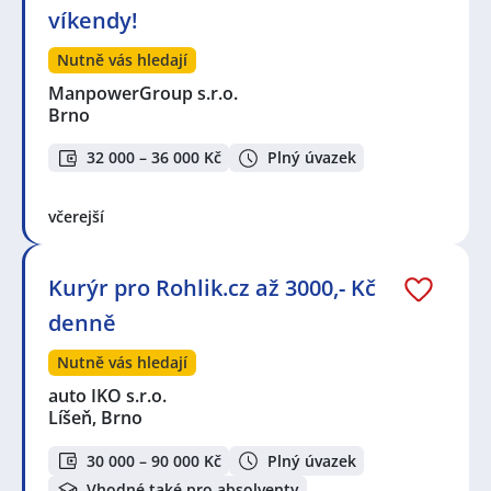
víkendy!
Nutně vás hledají
ManpowerGroup s.r.o.
Brno
32 000 – 36 000 Kč
Plný úvazek
včerejší
Kurýr pro Rohlik.cz až 3000,- Kč
denně
Nutně vás hledají
auto IKO s.r.o.
Líšeň, Brno
30 000 – 90 000 Kč
Plný úvazek
Vhodné také pro absolventy