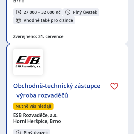
Brno
27 000 – 32 000 Kč
Plný úvazek
Vhodné také pro cizince
Zveřejněno: 31. července
Obchodně-technický zástupce
- výroba rozvaděčů
Nutně vás hledají
ESB Rozvaděče, a.s.
Horní Heršpice, Brno
Plný úvazek