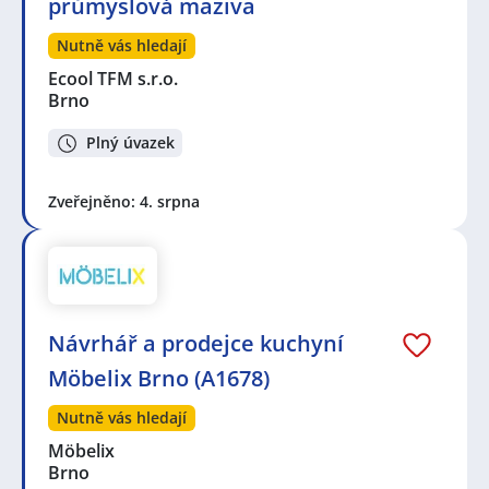
průmyslová maziva
Nutně vás hledají
Ecool TFM s.r.o.
Brno
Plný úvazek
Zveřejněno: 4. srpna
Návrhář a prodejce kuchyní
Möbelix Brno (A1678)
Nutně vás hledají
Möbelix
Brno