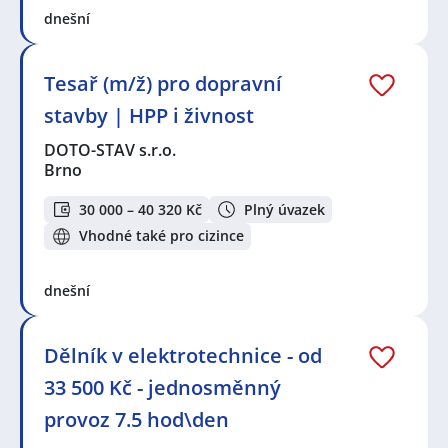
dnešní
Tesař (m/ž) pro dopravní
stavby | HPP i živnost
DOTO-STAV s.r.o.
Brno
30 000 – 40 320 Kč
Plný úvazek
Vhodné také pro cizince
dnešní
Dělník v elektrotechnice - od
33 500 Kč - jednosměnný
provoz 7.5 hod\den