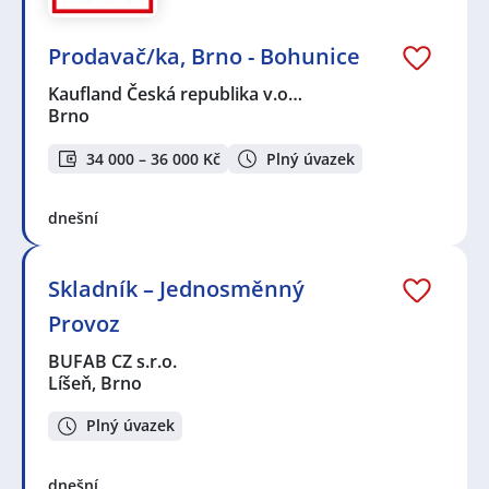
Prodavač/ka, Brno - Bohunice
Kaufland Česká republika v.o…
Brno
34 000 – 36 000 Kč
Plný úvazek
dnešní
Skladník – Jednosměnný
Provoz
BUFAB CZ s.r.o.
Líšeň, Brno
Plný úvazek
dnešní