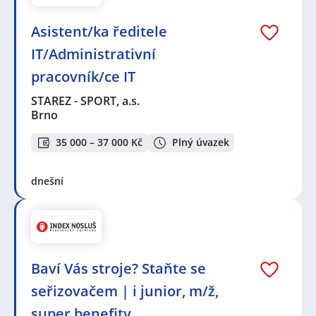
Asistent/ka ředitele
IT/Administrativní
pracovník/ce IT
STAREZ - SPORT, a.s.
Brno
35 000 – 37 000 Kč
Plný úvazek
dnešní
Baví Vás stroje? Staňte se
seřizovačem | i junior, m/ž,
super benefity