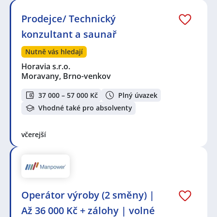
Prodejce/ Technický
konzultant a saunař
Nutně vás hledají
Horavia s.r.o.
Moravany, Brno-venkov
37 000 – 57 000 Kč
Plný úvazek
Vhodné také pro absolventy
včerejší
Operátor výroby (2 směny) |
Až 36 000 Kč + zálohy | volné