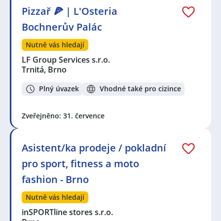
Pizzař 🍕 | L'Osteria
Bochnerův Palác
Nutně vás hledají
LF Group Services s.r.o.
Trnitá, Brno
Plný úvazek
Vhodné také pro cizince
Zveřejněno: 31. července
Asistent/ka prodeje / pokladní
pro sport, fitness a moto
fashion - Brno
Nutně vás hledají
inSPORTline stores s.r.o.