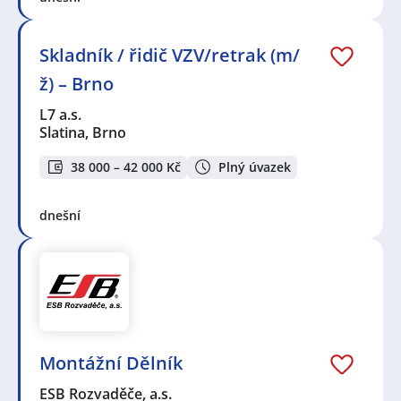
Skladník / řidič VZV/retrak (m/
ž) – Brno
L7 a.s.
Slatina, Brno
38 000 – 42 000 Kč
Plný úvazek
dnešní
Montážní Dělník
ESB Rozvaděče, a.s.