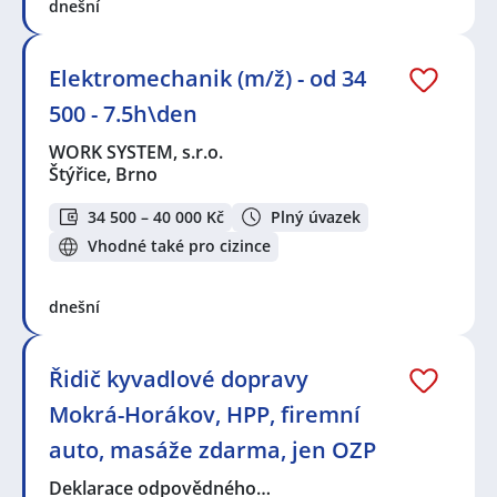
dnešní
Elektromechanik (m/ž) - od 34
500 - 7.5h\den
WORK SYSTEM, s.r.o.
Štýřice, Brno
34 500 – 40 000 Kč
Plný úvazek
Vhodné také pro cizince
dnešní
Řidič kyvadlové dopravy
Mokrá-Horákov, HPP, firemní
auto, masáže zdarma, jen OZP
Deklarace odpovědného…