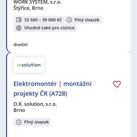
WORK SYSTEM, s.r.o.
Štýřice, Brno
33 500 – 39 000 Kč
Plný úvazek
Vhodné také pro cizince
dnešní
Elektromontér | montážní
projekty ČR (A728)
O.K. solution, s.r.o.
Brno
Plný úvazek