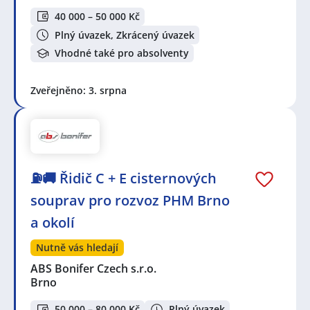
40 000 – 50 000 Kč
Plný úvazek, Zkrácený úvazek
Vhodné také pro absolventy
Zveřejněno: 3. srpna
⛽🚚 Řidič C + E cisternových
souprav pro rozvoz PHM Brno
a okolí
Nutně vás hledají
ABS Bonifer Czech s.r.o.
Brno
50 000 – 80 000 Kč
Plný úvazek