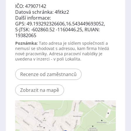
IČO: 47907142
Datová schránka: 4fitkz2
Další informace:
GPS: 49.193292326606,16.543449693052,
S-JTSK: -602860.52 -1160446.25, RUIAN:
19382065
Poznámka:
Tato adresa je sídlem společnosti a
nemusí se shodovat s adresou, kam firma hledá
nové pracovníky. Adresa pracovní nabídky je
uvedena v inzerci - v poli Lokalita.
Recenze od zaměstnanců
Zobrazit na mapě