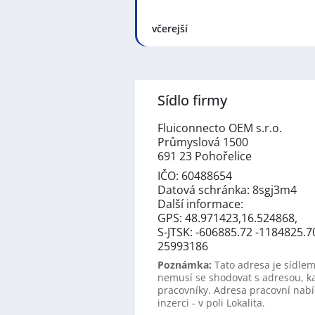
včerejší
Sídlo firmy
Fluiconnecto OEM s.r.o.
Průmyslová 1500
691 23 Pohořelice
IČO: 60488654
Datová schránka: 8sgj3m4
Další informace:
GPS: 48.971423,16.524868,
S-JTSK: -606885.72 -1184825.7
25993186
Poznámka:
Tato adresa je sídlem
nemusí se shodovat s adresou, k
pracovníky. Adresa pracovní nabí
inzerci - v poli Lokalita.