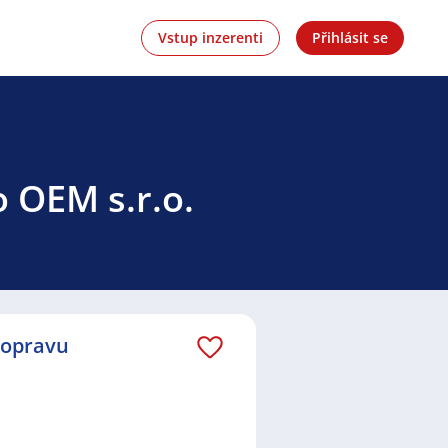
Vstup inzerenti
Přihlásit se
o OEM s.r.o.
dopravu