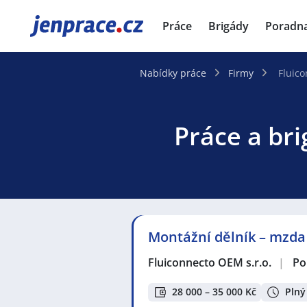
JenPráce.cz
Práce
Brigády
Poradn
Nabídky práce
Firmy
Fluico
Práce a bri
Montážní dělník – mzda 
Fluiconnecto OEM s.r.o.
|
Po
28 000 – 35 000 Kč
Plný