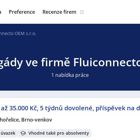
a
Preference
Recenze firem
nnecto OEM s.r.o.
gády ve firmě Fluiconnect
1 nabídka práce
až 35.000 Kč, 5 týdnů dovolené, příspěvek na 
hořelice, Brno-venkov
 úvazek
Vhodné také pro absolventy