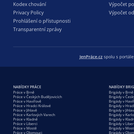
Kodex chování
Výpočet p
Privacy Policy
Výpočet o
Prohlášení o přístupnosti
Transparentní zprávy
JenPráce.cz
spolu s portá
NABÍDKY PRÁCE
NABÍDKY BRI
Práce v Brně
Brigády v Brně
Práce v Českých Budějovicích
Brigády v Česk
Práce v Havířově
Brigády v Haví
Práce v Hradci Králové
Brigády v Hrad
Práce v Jihlavě
Brigády v Jihla
Práce v Karlových Varech
Brigády v Karl
Práce v Kladně
Brigády v Klad
Práce v Liberci
Brigády v Liber
Práce v Mostě
Brigády v Most
Práce v Olomouci
Brigády v Olom