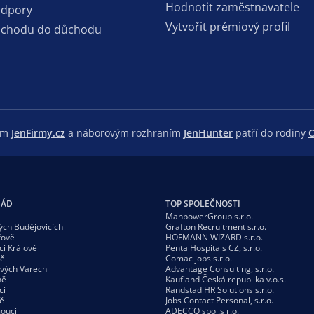
Hodnotit zaměstnavatele
odpory
Vytvořit prémiový profil
dchodu do důchodu
lem
JenFirmy.cz
a náborovým rozhraním
JenHunter
patří do rodiny
C
GÁD
TOP SPOLEČNOSTI
ManpowerGroup s.r.o.
ých Budějovicích
Grafton Recruitment s.r.o.
řově
HOFMANN WIZARD s.r.o.
ci Králové
Penta Hospitals CZ, s.r.o.
vě
Comac jobs s.r.o.
ových Varech
Advantage Consulting, s.r.o.
ně
Kaufland Česká republika v.o.s.
ci
Randstad HR Solutions s.r.o.
ě
Jobs Contact Personal, s.r.o.
ouci
ADECCO spol.s r.o.