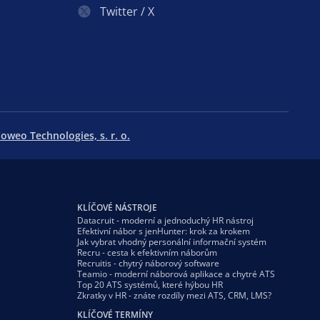
Twitter / X
oweo Technologies, s. r. o.
KLÍČOVÉ NÁSTROJE
Datacruit - moderní a jednoduchý HR nástroj
Efektivní nábor s jenHunter: krok za krokem
Jak vybrat vhodný personální informační systém
Recru - cesta k efektivním náborům
Recruitis - chytrý náborový software
Teamio - moderní náborová aplikace a chytré ATS
Top 20 ATS systémů, které hýbou HR
Zkratky v HR - znáte rozdíly mezi ATS, CRM, LMS?
KLÍČOVÉ TERMÍNY