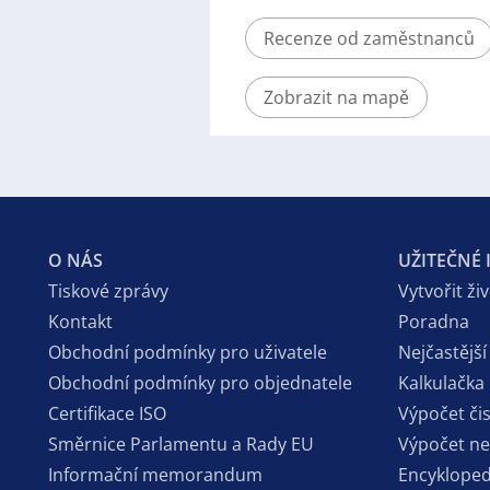
Recenze od zaměstnanců
Zobrazit na mapě
O NÁS
UŽITEČNÉ
Tiskové zprávy
Vytvořit ži
Kontakt
Poradna
Obchodní podmínky pro uživatele
Nejčastější
Obchodní podmínky pro objednatele
Kalkulačka
Certifikace ISO
Výpočet či
Směrnice Parlamentu a Rady EU
Výpočet n
Informační memorandum
Encykloped