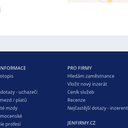
 INFORMACE
PRO FIRMY
votopis
Hledám zaměstnance
Vložit nový inzerát
 dotazy - uchazeči
Ceník služeb
 mezd / platů
Recenze
sté mzdy
Nejčastější dotazy - inzerent
emocenské
JENFIRMY.CZ
ie profesí