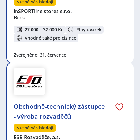
Nutně vás hledají
inSPORTline stores s.r.o.
Brno
27 000 – 32 000 Kč
Plný úvazek
Vhodné také pro cizince
Zveřejněno: 31. července
Obchodně-technický zástupce
- výroba rozvaděčů
Nutně vás hledají
ESB Rozvaděče, a.s.