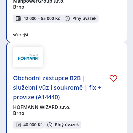
ManpowerGroup s.r.o.
Brno
42 000 – 55 000 Kč
Plný úvazek
včerejší
Obchodní zástupce B2B |
služební vůz i soukromě | fix +
provize (A14440)
HOFMANN WIZARD s.r.o.
Brno
40 000 Kč
Plný úvazek