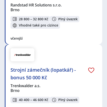
Randstad HR Solutions s.r.o.
Brno
28 800 – 32 800 Kč
Plný úvazek
Vhodné také pro cizince
včerejší
Strojní zámečník (lopatkář) -
bonus 50 000 Kč
Trenkwalder a.s.
Brno
40 400 – 46 600 Kč
Plný úvazek