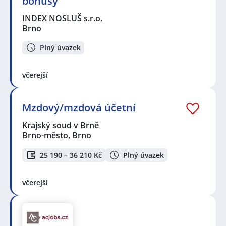
bonusy
INDEX NOSLUŠ s.r.o.
Brno
Plný úvazek
včerejší
Mzdový/mzdová účetní
Krajský soud v Brně
Brno-město, Brno
25 190 – 36 210 Kč
Plný úvazek
včerejší