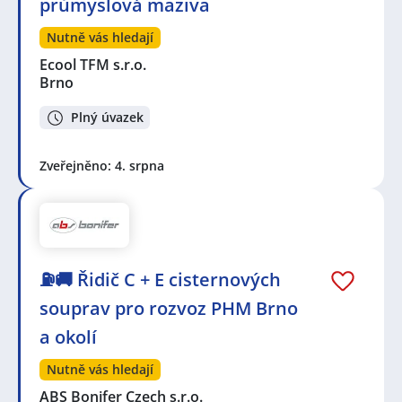
průmyslová maziva
Nutně vás hledají
Ecool TFM s.r.o.
Brno
Plný úvazek
Zveřejněno: 4. srpna
⛽🚚 Řidič C + E cisternových
souprav pro rozvoz PHM Brno
a okolí
Nutně vás hledají
ABS Bonifer Czech s.r.o.