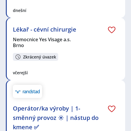
dnešní
Lékař - cévní chirurgie
Nemocnice Yes Visage a.s.
Brno
Zkrácený úvazek
včerejší
Operátor/ka výroby | 1-
směnný provoz ☀️ | nástup do
kmene ✅