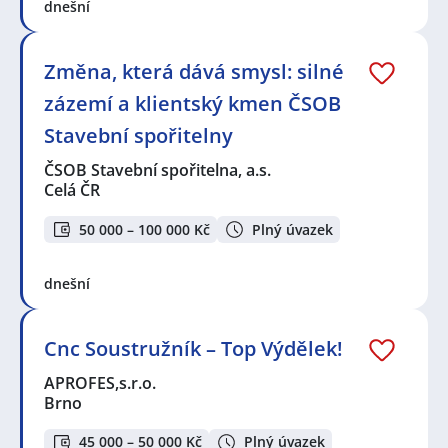
dnešní
Změna, která dává smysl: silné
zázemí a klientský kmen ČSOB
Stavební spořitelny
ČSOB Stavební spořitelna, a.s.
Celá ČR
50 000 – 100 000 Kč
Plný úvazek
dnešní
Cnc Soustružník – Top Výdělek!
APROFES,s.r.o.
Brno
45 000 – 50 000 Kč
Plný úvazek