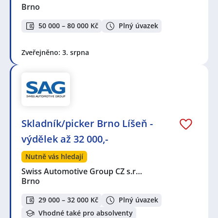
Brno
50 000 – 80 000 Kč
Plný úvazek
Zveřejněno: 3. srpna
Skladník/picker Brno Líšeň -
výdělek až 32 000,-
Nutně vás hledají
Swiss Automotive Group CZ s.r…
Brno
29 000 – 32 000 Kč
Plný úvazek
Vhodné také pro absolventy