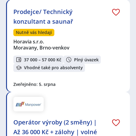
Prodejce/ Technický
konzultant a saunař
Nutně vás hledají
Horavia s.r.o.
Moravany, Brno-venkov
37 000 – 57 000 Kč
Plný úvazek
Vhodné také pro absolventy
Zveřejněno: 5. srpna
Operátor výroby (2 směny) |
Až 36 000 Kč + zálohy | volné