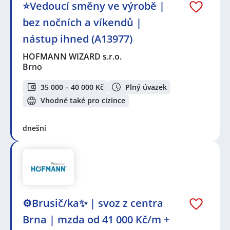
⭐Vedoucí směny ve výrobě |
bez nočních a víkendů |
nástup ihned (A13977)
HOFMANN WIZARD s.r.o.
Brno
35 000 – 40 000 Kč
Plný úvazek
Vhodné také pro cizince
dnešní
⚙️Brusič/ka✨ | svoz z centra
Brna | mzda od 41 000 Kč/m +