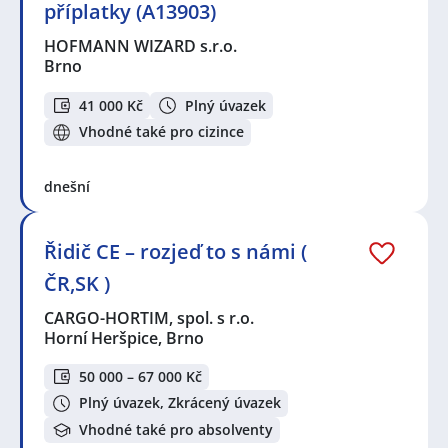
příplatky (A13903)
HOFMANN WIZARD s.r.o.
Brno
41 000 Kč
Plný úvazek
Vhodné také pro cizince
dnešní
Řidič CE – rozjeď to s námi (
ČR,SK )
CARGO-HORTIM, spol. s r.o.
Horní Heršpice, Brno
50 000 – 67 000 Kč
Plný úvazek, Zkrácený úvazek
Vhodné také pro absolventy