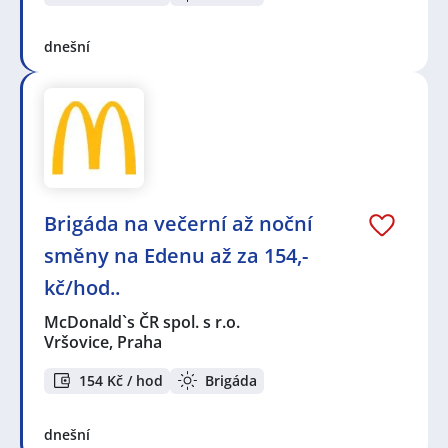
dnešní
Brigáda na večerní až noční
směny na Edenu až za 154,-
kč/hod..
McDonald`s ČR spol. s r.o.
Vršovice, Praha
154 Kč / hod
Brigáda
dnešní