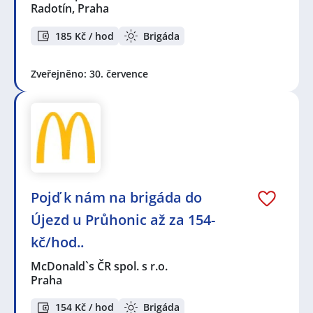
Radotín, Praha
185 Kč / hod
Brigáda
Zveřejněno: 30. července
Pojď k nám na brigáda do
Újezd u Průhonic až za 154-
kč/hod..
McDonald`s ČR spol. s r.o.
Praha
154 Kč / hod
Brigáda