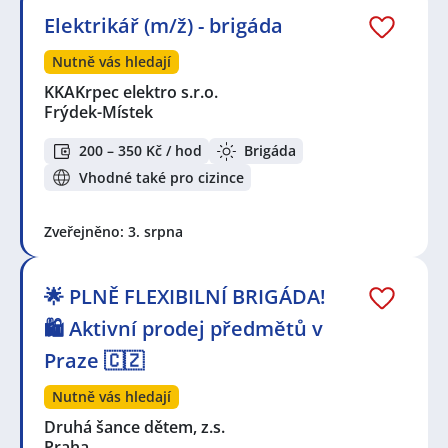
Elektrikář (m/ž) - brigáda
Nutně vás hledají
KKAKrpec elektro s.r.o.
Frýdek-Místek
200 – 350 Kč / hod
Brigáda
Vhodné také pro cizince
Zveřejněno: 3. srpna
🌟 PLNĚ FLEXIBILNÍ BRIGÁDA!
🛍️ Aktivní prodej předmětů v
Praze 🇨🇿
Nutně vás hledají
Druhá šance dětem, z.s.
Praha