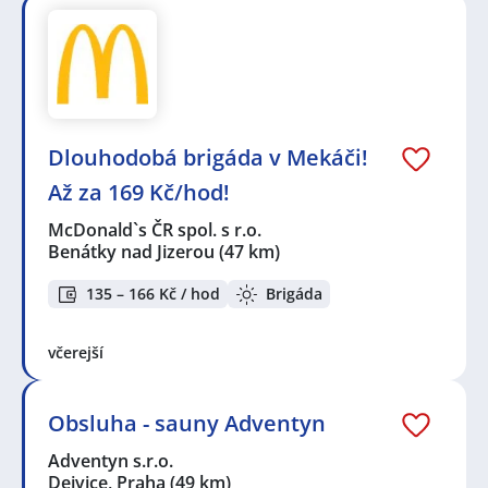
Dlouhodobá brigáda v Mekáči!
Až za 169 Kč/hod!
McDonald`s ČR spol. s r.o.
Benátky nad Jizerou
(47 km)
135 – 166 Kč / hod
Brigáda
včerejší
Obsluha - sauny Adventyn
Adventyn s.r.o.
Dejvice, Praha
(49 km)