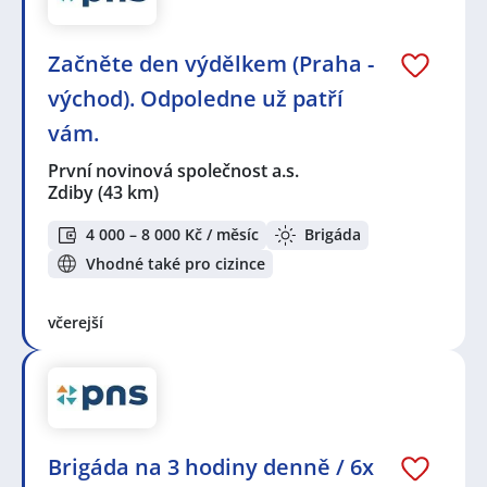
Začněte den výdělkem (Praha -
východ). Odpoledne už patří
vám.
První novinová společnost a.s.
Zdiby
(43 km)
4 000 – 8 000 Kč / měsíc
Brigáda
Vhodné také pro cizince
včerejší
Brigáda na 3 hodiny denně / 6x