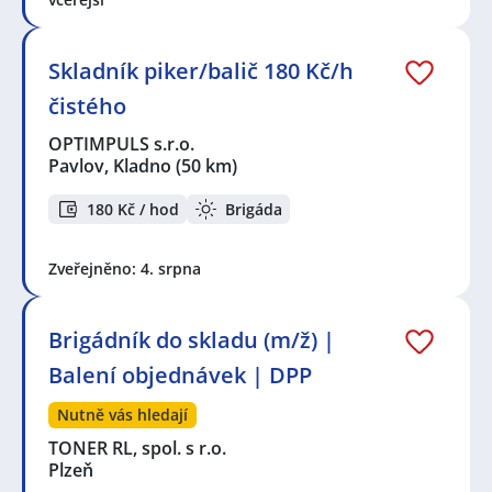
Skladník piker/balič 180 Kč/h
čistého
OPTIMPULS s.r.o.
Pavlov, Kladno
(50 km)
180 Kč / hod
Brigáda
Zveřejněno: 4. srpna
Brigádník do skladu (m/ž) |
Balení objednávek | DPP
Nutně vás hledají
TONER RL, spol. s r.o.
Plzeň