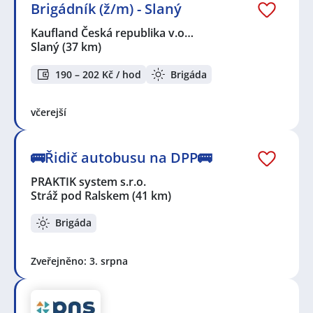
Brigádník (ž/m) - Slaný
Kaufland Česká republika v.o…
Slaný
(37 km)
190 – 202 Kč / hod
Brigáda
včerejší
🚌Řidič autobusu na DPP🚌
PRAKTIK system s.r.o.
Stráž pod Ralskem
(41 km)
Brigáda
Zveřejněno: 3. srpna