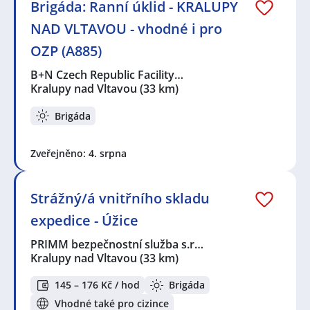
Brigáda: Ranní úklid - KRALUPY
NAD VLTAVOU - vhodné i pro
OZP (A885)
B+N Czech Republic Facility…
Kralupy nad Vltavou
(33 km)
Brigáda
Zveřejněno: 4. srpna
Strážný/á vnitřního skladu
expedice - Úžice
PRIMM bezpečnostní služba s.r…
Kralupy nad Vltavou
(33 km)
145 – 176 Kč / hod
Brigáda
Vhodné také pro cizince