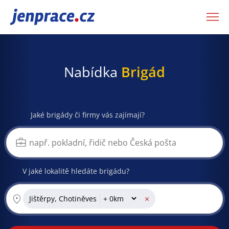
JenPráce.cz
Nabídka
Brigád
Jaké brigády či firmy vás zajímají?
V jaké lokalitě hledáte brigádu?
×
Jištěrpy, Chotiněves