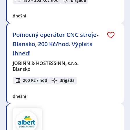
180 – 205 Kč / hod
Brigáda
dnešní
Pomocný operátor CNC stroje-
Blansko, 200 Kč/hod. Výplata
ihned!
JOBINN & HOSTESSINN, s.r.o.
Blansko
200 Kč / hod
Brigáda
dnešní