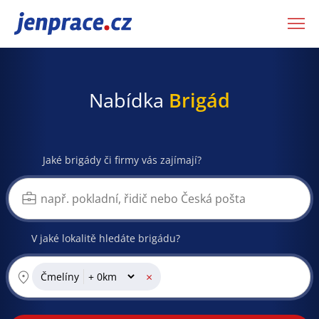
JenPráce.cz
Nabídka
Brigád
Jaké brigády či firmy vás zajímají?
V jaké lokalitě hledáte brigádu?
×
Čmelíny