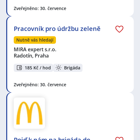
Zveřejněno: 30. července
Pracovník pro údržbu zeleně
Nutně vás hledají
MIRA expert s.r.o.
Radotín, Praha
185 Kč / hod
Brigáda
Zveřejněno: 30. července
Pojď k nám na brigáda do