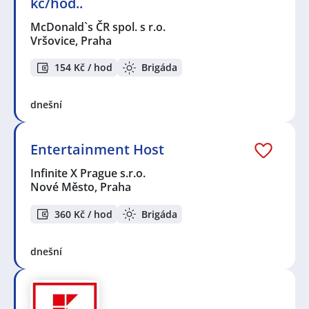
kč/hod..
McDonald`s ČR spol. s r.o.
Vršovice, Praha
154 Kč / hod
Brigáda
dnešní
Entertainment Host
Infinite X Prague s.r.o.
Nové Město, Praha
360 Kč / hod
Brigáda
dnešní