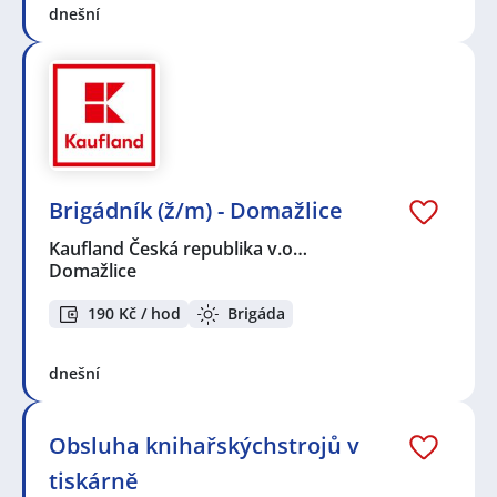
dnešní
Brigádník (ž/m) - Domažlice
Kaufland Česká republika v.o…
Domažlice
190 Kč / hod
Brigáda
dnešní
Obsluha knihařskýchstrojů v
tiskárně