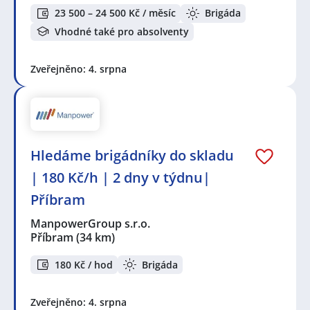
services s.r.o.
,
ManpowerGroup s.r.o.
,
ABI Special
23 500 – 24 500 Kč / měsíc
Brigáda
s.r.o.
,
TOP Control s.r.o.
,
Ondřej Porubský
,
Jiří Rezek
,
Vhodné také pro absolventy
Správná databáze s.r.o.
,
Lidl Česká republika s.r.o.
Seznam lokalit v zobrazených inzerátech:
Zveřejněno: 4. srpna
Celá ČR
,
Plzeň
,
Příbram
,
Štěkeň
,
Písek
,
Dobříš
Hledáme brigádníky do skladu
| 180 Kč/h | 2 dny v týdnu|
Příbram
ManpowerGroup s.r.o.
Příbram
(34 km)
180 Kč / hod
Brigáda
Zveřejněno: 4. srpna