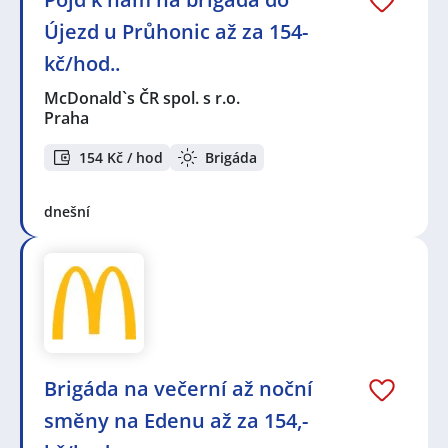
Újezd u Průhonic až za 154-
kč/hod..
McDonald`s ČR spol. s r.o.
Praha
154 Kč / hod
Brigáda
dnešní
Brigáda na večerní až noční
směny na Edenu až za 154,-