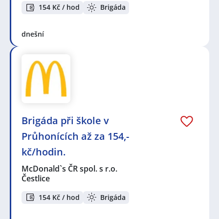
154 Kč / hod
Brigáda
dnešní
Brigáda při škole v
Průhonících až za 154,-
kč/hodin.
McDonald`s ČR spol. s r.o.
Čestlice
154 Kč / hod
Brigáda