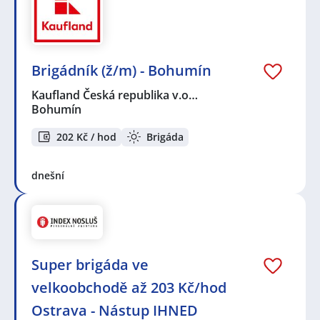
Brigádník (ž/m) - Bohumín
Kaufland Česká republika v.o…
Bohumín
202 Kč / hod
Brigáda
dnešní
Super brigáda ve
velkoobchodě až 203 Kč/hod
Ostrava - Nástup IHNED