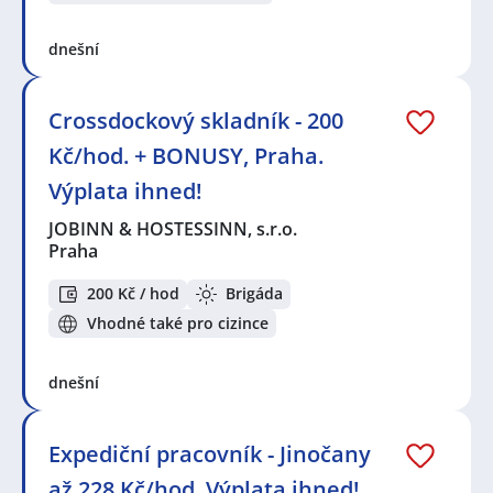
dnešní
Crossdockový skladník - 200
Kč/hod. + BONUSY, Praha.
Výplata ihned!
JOBINN & HOSTESSINN, s.r.o.
Praha
200 Kč / hod
Brigáda
Vhodné také pro cizince
dnešní
Expediční pracovník - Jinočany
až 228 Kč/hod. Výplata ihned!