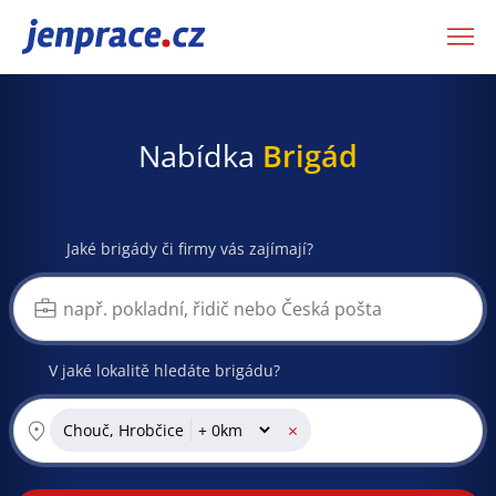
JenPráce.cz
Nabídka
Brigád
Jaké brigády či firmy vás zajímají?
V jaké lokalitě hledáte brigádu?
×
Chouč, Hrobčice