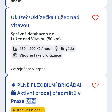
dnešní
Uklízeč/Uklízečka Lužec nad
Vltavou
Správná databáze s.r.o.
Lužec nad Vltavou
(50 km)
150 – 200 Kč / hod
Brigáda
Vhodné také pro cizince
Zveřejněno: 5. srpna
🌟 PLNĚ FLEXIBILNÍ BRIGÁDA!
🛍️ Aktivní prodej předmětů v
Praze 🇨🇿
Nutně vás hledají