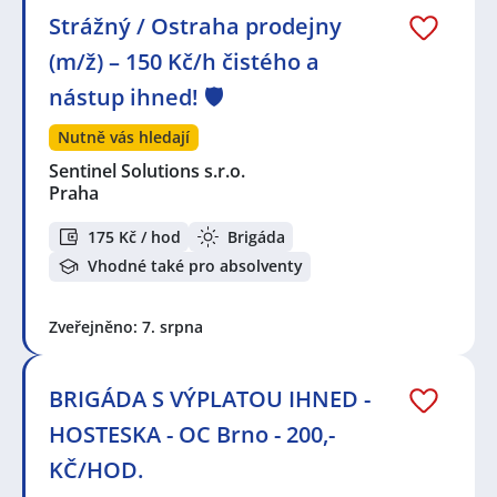
Strážný / Ostraha prodejny
(m/ž) – 150 Kč/h čistého a
nástup ihned! 🛡️
Nutně vás hledají
Sentinel Solutions s.r.o.
Praha
175 Kč / hod
Brigáda
Vhodné také pro absolventy
Zveřejněno: 7. srpna
BRIGÁDA S VÝPLATOU IHNED -
HOSTESKA - OC Brno - 200,-
KČ/HOD.