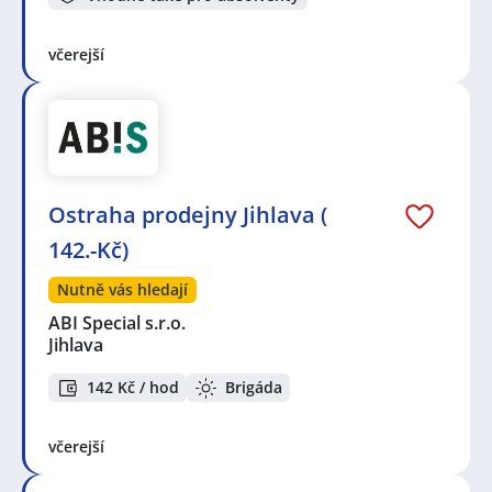
včerejší
Ostraha prodejny Jihlava (
142.-Kč)
Nutně vás hledají
ABI Special s.r.o.
Jihlava
142 Kč / hod
Brigáda
včerejší