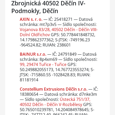
Zbrojnická 40502 Děčín IV-
Podmokly, Děčín
AXIN s. r. o.
— IČ: 25418271 — Datová
schránka: mt7p3v5 — Sídlo společnosti:
Vojanova 83/28, 40502 Děčín - Děčín VIII-
Dolní Oldřichov
GPS: 50.778441848732,
14.179862377362; S-JTSK: -749196.23
-964524.82; RUIAN: 238601
BAINUR s.r.o.
— IČ: 24791849 — Datová
schránka: 8p4xm69 — Sídlo společnosti:
99, 29474 Tuřice - Tuřice
GPS:
50.249882055173, 14.767723553274; S-
JTSK: -715860.55 -1028428.83; RUIAN:
81181914
Constellium Extrusions Děčín s.r.o.
— IČ:
18380654 — Datová schránka: d7nke3m
— Sídlo společnosti:
Ústecká 751/37,
40502 Děčín - Děčín V-Rozbělesy
GPS:
50.765010239781, 14.204084978645; S-
JTSK: -747712.40 -966242.45; RUIAN: