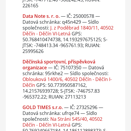
226165
Data Note s. r. o.
— IČ: 25000578 —
Datová schránka: q45n429 — Sídlo
společnosti:
J. z Poděbrad 1840/11, 40502
Děčín - Děčín VI-Letná
GPS:
50.768410474738, 14.193297675125; S-
JTSK: -748413.34 -965761.93; RUIAN:
25995626
Děčínská sportovní, příspěvková
organizace
— IČ: 75107350 — Datová
schránka: 95rkhe2 — Sídlo společnosti:
Oblouková 1400/6, 40502 Děčín - Děčín I-
Děčín
GPS: 50.773950587162,
14.21576939728; S-JTSK: -746757.83
-965372.22; RUIAN: 27113213
GOLD TIMES s.r.o.
— IČ: 27325296 —
Datová schránka: ufrqe74 — Sídlo
společnosti:
Na Stráni 545/40, 40502
Děčín - Děčín VI-Letná
GPS:
50.769240667184, 14.186112898373; S-