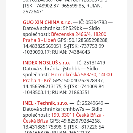
JTSK: -748902.37 -965599.85; RUIAN:
25726471
GUO XIN CHINA s.r.o.
— IČ: 05394783 —
Datová schránka: 5h529bk — Sídlo
společnosti:
Březenská 2466/4, 18200
Praha 8 - Libeň
GPS: 50.128585298288,
14.483825569051; S-JTSK: -737753.99
-1039090.17; RUIAN: 74384643
INDEX NOSLUŠ s.r.o.
— IČ: 25131419 —
Datová schránka: j5tqhbk — Sídlo
společnosti:
Hornokrčská 583/30, 14000
Praha 4 - Krč
GPS: 50.040762928437,
14.456596213175; S-JTSK: -741009.84
-1048503.11; RUIAN: 21863351
INEL - Technik, s.r.o.
— IČ: 25249649 —
Datová schránka: cmhbw7s — Sídlo
společnosti:
199, 33011 Česká Bříza -
Česká Bříza
GPS: 49.825979284268,
13.431885175398; S-JTSK: -817226.54
-1061653.06; RUIAN: 26512173