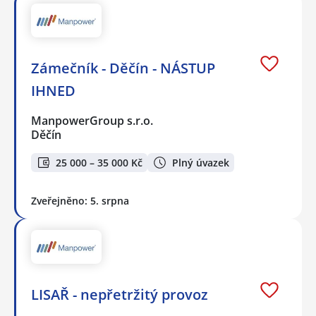
Zámečník - Děčín - NÁSTUP
IHNED
ManpowerGroup s.r.o.
Děčín
25 000 – 35 000 Kč
Plný úvazek
Zveřejněno: 5. srpna
LISAŘ - nepřetržitý provoz