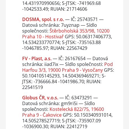
14.431970990656; S-JTSK: -741969.68
-1042533.49; RUIAN: 21714606
DOSMA, spol. s r.o.
— IČ: 25743571 —
Datová schránka: 7uyznap — Sídlo
společnosti:
Štěrboholská 353/98, 10200
Praha 10 - Hostivař
GPS: 50.06317406773,
14.534233770774; S-JTSK: -735163.88
-1046785.97; RUIAN: 22567429
FV - Plast, a.s.
— IČ: 26167654 — Datová
schránka: iiad7ix — Sídlo společnosti:
Pod
Harfou 3/3, 19000 Praha 9 - Vysočany
GPS:
50.104105145293, 14.504369469271; S-
JTSK: -736666.84 -1041986.70; RUIAN:
22541519
Globus ČR, v.o.s.
— IČ: 63473291 —
Datová schránka: gm9ri5i — Sídlo
společnosti:
Kostelecká 822/75, 19600
Praha 9 - Čakovice
GPS: 50.150340931014,
14.505278527719; S-JTSK: -735907.09
-1036900.30; RUIAN: 22412719