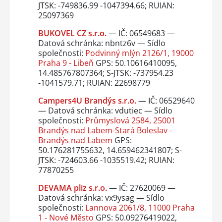
JTSK: -749836.99 -1047394.66; RUIAN:
25097369
BUKOVEL CZ s.r.o.
— IČ: 06549683 —
Datová schránka: nbntz6v — Sídlo
společnosti:
Podvinný mlýn 2126/1, 19000
Praha 9 - Libeň
GPS: 50.10616410095,
14.485767807364; S-JTSK: -737954.23
-1041579.71; RUIAN: 22698779
Campers4U Brandýs s.r.o.
— IČ: 06529640
— Datová schránka: vdutiec — Sídlo
společnosti:
Průmyslová 2584, 25001
Brandýs nad Labem-Stará Boleslav -
Brandýs nad Labem
GPS:
50.176281755632, 14.659462341807; S-
JTSK: -724603.66 -1035519.42; RUIAN:
77870255
DEVAMA pliz s.r.o.
— IČ: 27620069 —
Datová schránka: vx9ysag — Sídlo
společnosti:
Lannova 2061/8, 11000 Praha
1 - Nové Město
GPS: 50.09276419022,