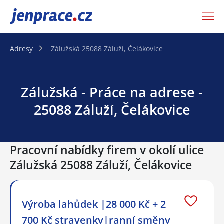
JenPráce.cz
Adresy
Zálužská 25088 Záluží, Čelákovice
Zálužská - Práce na adrese -
25088 Záluží, Čelákovice
Pracovní nabídky firem v okolí ulice
Zálužská 25088 Záluží, Čelákovice
Výroba lahůdek |28 000 Kč + 2
700 Kč stravenky|ranní směny