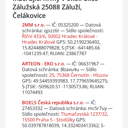
Zálužská 25088 Záluží,
Čelákovice
2MM s.r.o.
— IČ: 05325200 — Datová
schránka: qjszz6t — Sídlo společnosti:
Říční 433/6, 50002 Hradec Králové -
Hradec Králové
GPS: 50.2190236492,
15.824488079828; S-JTSK: -641485.66
-1041239.47; RUIAN: 23867787
ARTEON - EKO s.r.o.
— IČ: 06631967 —
Datová schránka: 8bavu4u — Sídlo
společnosti:
25, 75368 Černotín - Hluzov
GPS: 49.54459393983, 17.779659645275;
S-JTSK: -509620.51 -1130573.86; RUIAN:
11074493
BOELS Česká republika s.r.o.
— IČ:
27453332 — Datová schránka: mc5r7uy —
Sídlo společnosti:
Tlumačovská 1237/32,
15500 Praha 5 - Stodůlky
GPS:
50.039787818039, 14.332403413362; S-