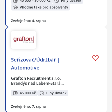
40 000 – 50 000 Kč
Plný úvazek
Vhodné také pro absolventy
Zveřejněno: 4. srpna
Seřizovač/Údržbář |
Automotive
Grafton Recruitment s.r.o.
Brandýs nad Labem-Stará…
45 000 Kč
Plný úvazek
Zveřejněno: 7. srpna