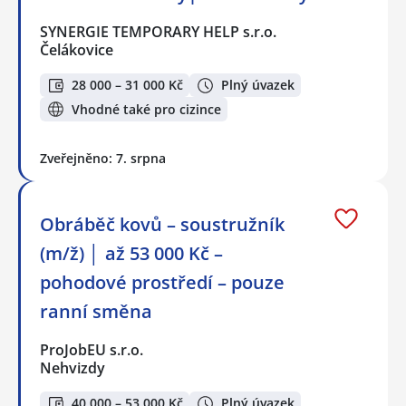
SYNERGIE TEMPORARY HELP s.r.o.
Čelákovice
28 000 – 31 000 Kč
Plný úvazek
Vhodné také pro cizince
Zveřejněno: 7. srpna
Obráběč kovů – soustružník
(m/ž) │ až 53 000 Kč –
pohodové prostředí – pouze
ranní směna
ProJobEU s.r.o.
Nehvizdy
40 000 – 53 000 Kč
Plný úvazek