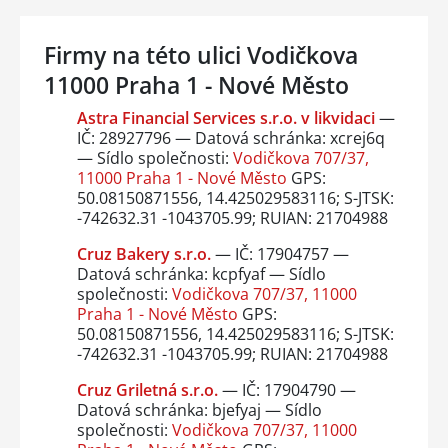
Firmy na této ulici Vodičkova
11000 Praha 1 - Nové Město
Astra Financial Services s.r.o. v likvidaci
—
IČ: 28927796 — Datová schránka: xcrej6q
— Sídlo společnosti:
Vodičkova 707/37,
11000 Praha 1 - Nové Město
GPS:
50.08150871556, 14.425029583116; S-JTSK:
-742632.31 -1043705.99; RUIAN: 21704988
Cruz Bakery s.r.o.
— IČ: 17904757 —
Datová schránka: kcpfyaf — Sídlo
společnosti:
Vodičkova 707/37, 11000
Praha 1 - Nové Město
GPS:
50.08150871556, 14.425029583116; S-JTSK:
-742632.31 -1043705.99; RUIAN: 21704988
Cruz Griletná s.r.o.
— IČ: 17904790 —
Datová schránka: bjefyaj — Sídlo
společnosti:
Vodičkova 707/37, 11000