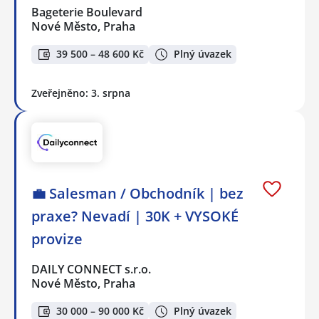
Bageterie Boulevard
Nové Město, Praha
39 500 – 48 600 Kč
Plný úvazek
Zveřejněno: 3. srpna
💼 Salesman / Obchodník | bez
praxe? Nevadí | 30K + VYSOKÉ
provize
DAILY CONNECT s.r.o.
Nové Město, Praha
30 000 – 90 000 Kč
Plný úvazek