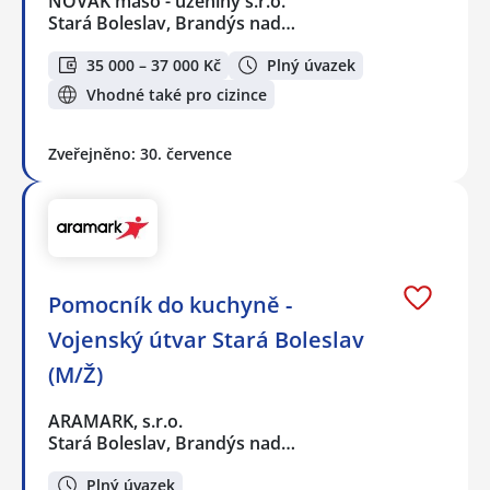
NOVÁK maso - uzeniny s.r.o.
Stará Boleslav, Brandýs nad…
35 000 – 37 000 Kč
Plný úvazek
Vhodné také pro cizince
Zveřejněno: 30. července
Pomocník do kuchyně -
Vojenský útvar Stará Boleslav
(M/Ž)
ARAMARK, s.r.o.
Stará Boleslav, Brandýs nad…
Plný úvazek