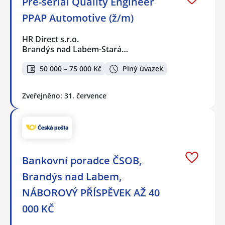
Pre-serial Quality Engineer
PPAP Automotive (ž/m)
HR Direct s.r.o.
Brandýs nad Labem-Stará…
50 000 – 75 000 Kč
Plný úvazek
Zveřejněno: 31. července
Bankovní poradce ČSOB,
Brandýs nad Labem,
NÁBOROVÝ PŘÍSPĚVEK AŽ 40
000 KČ