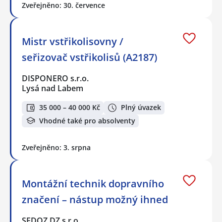
Zveřejněno: 30. července
Mistr vstřikolisovny /
seřizovač vstřikolisů (A2187)
DISPONERO s.r.o.
Lysá nad Labem
35 000 – 40 000 Kč
Plný úvazek
Vhodné také pro absolventy
Zveřejněno: 3. srpna
Montážní technik dopravního
značení – nástup možný ihned
SEDOZ DZ s.r.o.