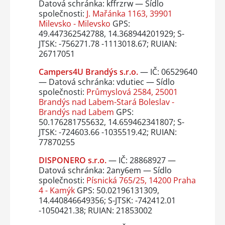
Datová schránka: kffrzrw — Sídlo
společnosti:
J. Mařánka 1163, 39901
Milevsko - Milevsko
GPS:
49.447362542788, 14.368944201929; S-
JTSK: -756271.78 -1113018.67; RUIAN:
26717051
Campers4U Brandýs s.r.o.
— IČ: 06529640
— Datová schránka: vdutiec — Sídlo
společnosti:
Průmyslová 2584, 25001
Brandýs nad Labem-Stará Boleslav -
Brandýs nad Labem
GPS:
50.176281755632, 14.659462341807; S-
JTSK: -724603.66 -1035519.42; RUIAN:
77870255
DISPONERO s.r.o.
— IČ: 28868927 —
Datová schránka: 2any6em — Sídlo
společnosti:
Písnická 765/25, 14200 Praha
4 - Kamýk
GPS: 50.02196131309,
14.440846649356; S-JTSK: -742412.01
-1050421.38; RUIAN: 21853002