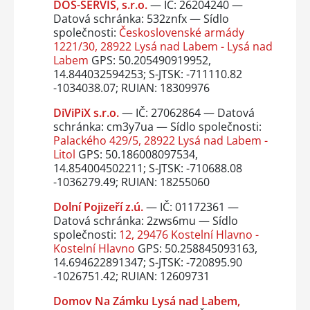
DOS-SERVIS, s.r.o.
— IČ: 26204240 —
Datová schránka: 532znfx — Sídlo
společnosti:
Československé armády
1221/30, 28922 Lysá nad Labem - Lysá nad
Labem
GPS: 50.205490919952,
14.844032594253; S-JTSK: -711110.82
-1034038.07; RUIAN: 18309976
DiViPiX s.r.o.
— IČ: 27062864 — Datová
schránka: cm3y7ua — Sídlo společnosti:
Palackého 429/5, 28922 Lysá nad Labem -
Litol
GPS: 50.186008097534,
14.854004502211; S-JTSK: -710688.08
-1036279.49; RUIAN: 18255060
Dolní Pojizeří z.ú.
— IČ: 01172361 —
Datová schránka: 2zws6mu — Sídlo
společnosti:
12, 29476 Kostelní Hlavno -
Kostelní Hlavno
GPS: 50.258845093163,
14.694622891347; S-JTSK: -720895.90
-1026751.42; RUIAN: 12609731
Domov Na Zámku Lysá nad Labem,