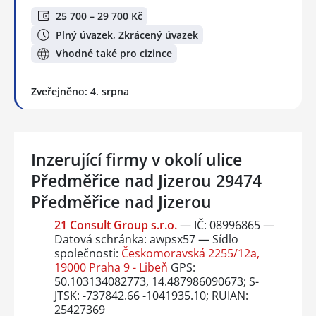
25 700 – 29 700 Kč
Plný úvazek, Zkrácený úvazek
Vhodné také pro cizince
Zveřejněno: 4. srpna
Inzerující firmy v okolí ulice
Předměřice nad Jizerou 29474
Předměřice nad Jizerou
21 Consult Group s.r.o.
— IČ: 08996865 —
Datová schránka: awpsx57 — Sídlo
společnosti:
Českomoravská 2255/12a,
19000 Praha 9 - Libeň
GPS:
50.103134082773, 14.487986090673; S-
JTSK: -737842.66 -1041935.10; RUIAN:
25427369