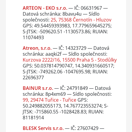
ARTEON - EKO s.r.o.
— IČ: 06631967 —
Datová schránka: 8bavu4u — Sídlo
společnosti:
25, 75368 Černotín - Hluzov
GPS: 49.54459393983, 17.779659645275;
S-JTSK: -509620.51 -1130573.86; RUIAN:
11074493
Atreon, s.r.o.
— IČ: 14323729 — Datová
schránka: aaqki2f — Sídlo společnosti:
Kurzova 2222/16, 15500 Praha 5 - Stodůlky
GPS: 50.037814790747, 14.340931660517;
S-JTSK: -749262.06 -1047695.98; RUIAN:
22696377
BAINUR s.r.o.
— IČ: 24791849 — Datová
schránka: 8p4xm69 — Sídlo společnosti:
99, 29474 Tuřice - Tuřice
GPS:
50.249882055173, 14.767723553274; S-
JTSK: -715860.55 -1028428.83; RUIAN:
81181914
BLESK Servis s.r.o.
— IČ: 27607429 —