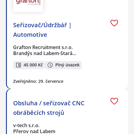
Seřizovač/Údržbář |
Automotive
Grafton Recruitment s.r.o.
Brandýs nad Labem-Stará…
45 000 Kč
Plný úvazek
Zveřejněno: 29. července
Obsluha / seřizovač CNC
obráběcích strojů
v-tech s.r.o.
Přerov nad Labem