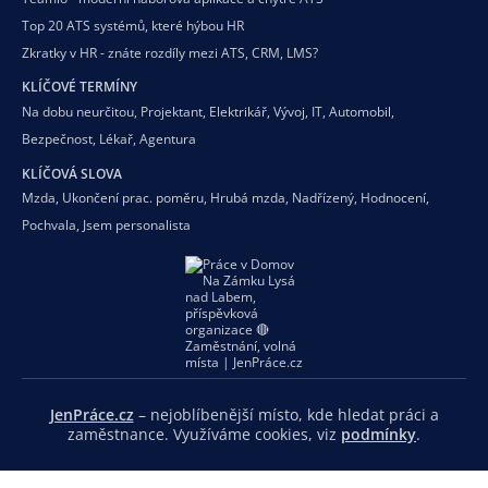
Top 20 ATS systémů, které hýbou HR
Zkratky v HR - znáte rozdíly mezi ATS, CRM, LMS?
KLÍČOVÉ TERMÍNY
Na dobu neurčitou
,
Projektant
,
Elektrikář
,
Vývoj
,
IT
,
Automobil
,
Bezpečnost
,
Lékař
,
Agentura
KLÍČOVÁ SLOVA
Mzda
,
Ukončení prac. poměru
,
Hrubá mzda
,
Nadřízený
,
Hodnocení
,
Pochvala
,
Jsem personalista
JenPráce.cz
– nejoblíbenější místo, kde hledat práci a
zaměstnance. Využíváme cookies, viz
podmínky
.