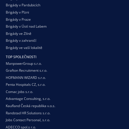
Brigády v Pardubicích
Brigády v Plzni
Brigády v Praze
Brigády v Ústí nad Labem
Brigády ve Zlíně
Brigády v zahraničí
Brigády ve vaší
lokalitě
TOP SPOLEČNOSTI
ManpowerGroup s.r.o.
Grafton Recruitment s.r.o.
HOFMANN WIZARD s.r.o.
Penta Hospitals CZ, s.r.o.
Comac jobs s.r.o.
Advantage Consulting, s.r.o.
Kaufland Česká republika v.o.s.
Randstad HR Solutions s.r.o.
Jobs Contact Personal, s.r.o.
ADECCO spol.s r.o.