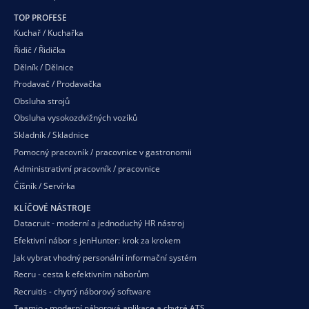
TOP PROFESE
Kuchař / Kuchařka
Řidič / Řidička
Dělník / Dělnice
Prodavač / Prodavačka
Obsluha strojů
Obsluha vysokozdvižných vozíků
Skladník / Skladnice
Pomocný pracovník / pracovnice v gastronomii
Administrativní pracovník / pracovnice
Číšník / Servírka
KLÍČOVÉ NÁSTROJE
Datacruit - moderní a jednoduchý HR nástroj
Efektivní nábor s jenHunter: krok za krokem
Jak vybrat vhodný personální informační systém
Recru - cesta k efektivním náborům
Recruitis - chytrý náborový software
Teamio - moderní náborová aplikace a chytré ATS