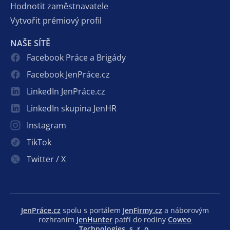
Hodnotit zaměstnavatele
Vytvořit prémiový profil
NAŠE SÍTĚ
Facebook Práce a Brigády
Facebook JenPráce.cz
LinkedIn JenPráce.cz
LinkedIn skupina JenHR
Instagram
TikTok
Twitter / X
JenPráce.cz
spolu s portálem
JenFirmy.cz
a náborovým
rozhraním
JenHunter
patří do rodiny
Coweo
Technologies, s. r. o.