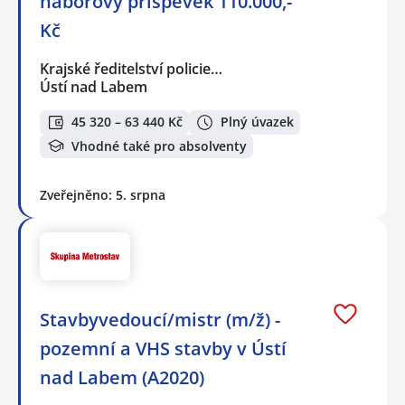
náborový příspěvek 110.000,-
Kč
Krajské ředitelství policie…
Ústí nad Labem
45 320 – 63 440 Kč
Plný úvazek
Vhodné také pro absolventy
Zveřejněno: 5. srpna
Stavbyvedoucí/mistr (m/ž) -
pozemní a VHS stavby v Ústí
nad Labem (A2020)