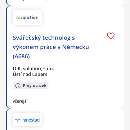
Svářečský technolog s
výkonem práce v Německu
(A686)
O.K. solution, s.r.o.
Ústí nad Labem
Plný úvazek
včerejší