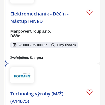
Elektromechanik - Děčín -
Nástup IHNED
ManpowerGroup s.r.o.
Děčín
28 000 – 35 000 Kč
Plný úvazek
Zveřejněno: 5. srpna
Technolog výroby (M/Ž)
(A14075)