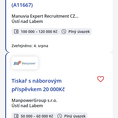
(A11667)
Manuvia Expert Recruitment CZ…
Ústí nad Labem
100 000 – 120 000 Kč
Plný úvazek
Zveřejněno: 4. srpna
Tiskař s náborovým
příspěvkem 20 000Kč
ManpowerGroup s.r.o.
Ústí nad Labem
50 000 – 60 000 Kč
Plný úvazek