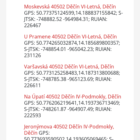
Moskevská 40502 Děčín VI-Letná, Děčín
GPS: 50.77375124599,14.188837155842; S-
JTSK: -748882.52 -964984.31; RUIAN:
226467
U Pramene 40502 Děčín VI-Letná, Děčín
GPS: 50.774265032874,14.185689800357;
S-JTSK: -748854.01 -965042.23; RUIAN:
231126
Varšavská 40502 Děčín VI-Letná, Děčín
GPS: 50.773125258483,14.187313800688;
S-JTSK: -748785.38 -965123.69; RUIAN:
226611
Na Úpatí 40502 Děčín IV-Podmokly, Děčín
GPS: 50.776206219641,14.193736713469;
S-JTSK: -748261.87 -964907.49; RUIAN:
222593
Jeronýmova 40502 Děčín IV-Podmokly,
Děčín
GPS:
50.773693590502,14.193605069465; S-