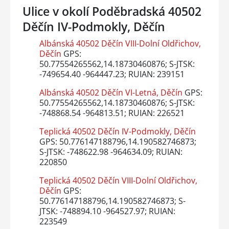
Ulice v okolí Poděbradská 40502
Děčín IV-Podmokly, Děčín
Albánská 40502 Děčín VIII-Dolní Oldřichov,
Děčín
GPS:
50.77554265562,14.18730460876; S-JTSK:
-749654.40 -964447.23; RUIAN: 239151
Albánská 40502 Děčín VI-Letná, Děčín
GPS:
50.77554265562,14.18730460876; S-JTSK:
-748868.54 -964813.51; RUIAN: 226521
Teplická 40502 Děčín IV-Podmokly, Děčín
GPS: 50.776147188796,14.190582746873;
S-JTSK: -748622.98 -964634.09; RUIAN:
220850
Teplická 40502 Děčín VIII-Dolní Oldřichov,
Děčín
GPS:
50.776147188796,14.190582746873; S-
JTSK: -748894.10 -964527.97; RUIAN:
223549