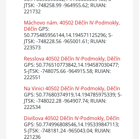
JTSK: -748258.99 -964955.62; RUIAN:
221732
Máchovo nám. 40502 Děčín IV-Podmokly,
Děčín
GPS:
50.775485956144,14.194571125296; S-
JTSK: -748228.56 -965001.61; RUIAN:
223573
Resslova 40502 Děčín IV-Podmokly, Děčín
GPS: 50.776510773842,14.194587030477;
S-JTSK: -748075.66 -964915.58; RUIAN:
222551
Na Vinici 40502 Děčín IV-Podmokly, Děčín
GPS: 50.77680374919,14.194785975339; S-
JTSK: -748022.28 -964907.74; RUIAN:
222534
Divišova 40502 Děčín IV-Podmokly, Děčín
GPS: 50.774996808546,14.195339847113;
S-JTSK: -748181.24 -965043.04; RUIAN:
221236