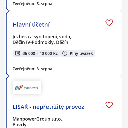
Zveřejněno: 5. srpna
Hlavní účetní
Jezbera a syn-topení, voda,…
Děčín IV-Podmokly, Děčín
36 000 – 40 000 Kč
Plný úvazek
Zveřejněno: 3. srpna
LISAŘ - nepřetržitý provoz
ManpowerGroup s.r.o.
Povrly