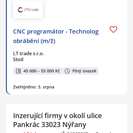
CNC programátor - Technolog
obrábění (m/ž)
LT trade s.r.o.
Stod
45 000 – 55 000 Kč
Plný úvazek
Zveřejněno: 3. srpna
Inzerující firmy v okolí ulice
Pankrác 33023 Nýřany