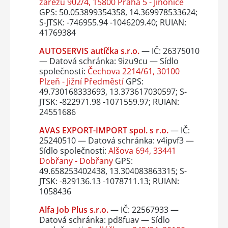
zářezu 902/4, 15800 Praha 5 - Jinonice
GPS: 50.053899354358, 14.369978533624;
S-JTSK: -746955.94 -1046209.40; RUIAN:
41769384
AUTOSERVIS autíčka s.r.o.
— IČ: 26375010
— Datová schránka: 9izu9cu — Sídlo
společnosti:
Čechova 2214/61, 30100
Plzeň - Jižní Předměstí
GPS:
49.730168333693, 13.373617030597; S-
JTSK: -822971.98 -1071559.97; RUIAN:
24551686
AVAS EXPORT-IMPORT spol. s r.o.
— IČ:
25240510 — Datová schránka: v4ipvf3 —
Sídlo společnosti:
Alšova 694, 33441
Dobřany - Dobřany
GPS:
49.658253402438, 13.304083863315; S-
JTSK: -829136.13 -1078711.13; RUIAN:
1058436
Alfa Job Plus s.r.o.
— IČ: 22567933 —
Datová schránka: pd8fuav — Sídlo