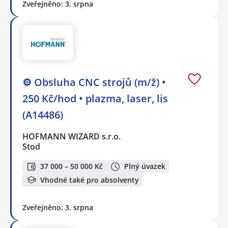
Zveřejněno: 3. srpna
⚙️ Obsluha CNC strojů (m/ž) •
250 Kč/hod • plazma, laser, lis
(A14486)
HOFMANN WIZARD s.r.o.
Stod
37 000 – 50 000 Kč
Plný úvazek
Vhodné také pro absolventy
Zveřejněno: 3. srpna