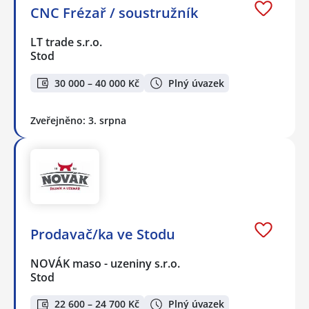
CNC Frézař / soustružník
LT trade s.r.o.
Stod
30 000 – 40 000 Kč
Plný úvazek
Zveřejněno: 3. srpna
Prodavač/ka ve Stodu
NOVÁK maso - uzeniny s.r.o.
Stod
22 600 – 24 700 Kč
Plný úvazek