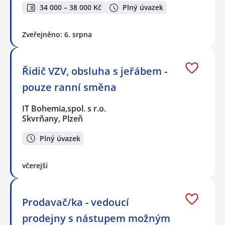
34 000 – 38 000 Kč
Plný úvazek
Zveřejněno: 6. srpna
Řidič VZV, obsluha s jeřábem -
pouze ranní směna
IT Bohemia,spol. s r.o.
Skvrňany, Plzeň
Plný úvazek
včerejší
Prodavač/ka - vedoucí
prodejny s nástupem možným