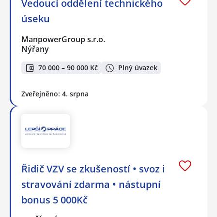
Vedoucí oddělení technického
úseku
ManpowerGroup s.r.o.
Nýřany
70 000 – 90 000 Kč
Plný úvazek
Zveřejněno: 4. srpna
Řidič VZV se zkušeností • svoz i
stravování zdarma • nástupní
bonus 5 000Kč