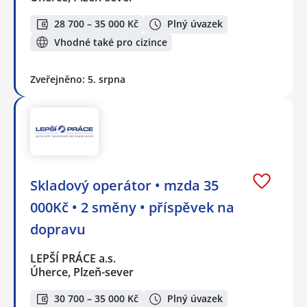
28 700 – 35 000 Kč
Plný úvazek
Vhodné také pro cizince
Zveřejněno: 5. srpna
Skladový operátor • mzda 35
000Kč • 2 směny • příspěvek na
dopravu
LEPŠÍ PRÁCE a.s.
Úherce, Plzeň-sever
30 700 – 35 000 Kč
Plný úvazek