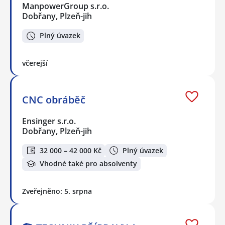
ManpowerGroup s.r.o.
Dobřany, Plzeň-jih
Plný úvazek
včerejší
CNC obráběč
Ensinger s.r.o.
Dobřany, Plzeň-jih
32 000 – 42 000 Kč
Plný úvazek
Vhodné také pro absolventy
Zveřejněno: 5. srpna