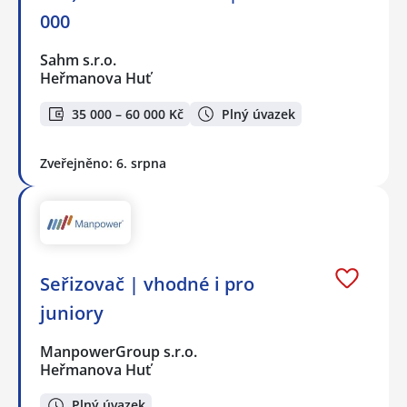
000
Sahm s.r.o.
Heřmanova Huť
35 000 – 60 000 Kč
Plný úvazek
Zveřejněno: 6. srpna
Seřizovač | vhodné i pro
juniory
ManpowerGroup s.r.o.
Heřmanova Huť
Plný úvazek