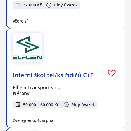
32 000 Kč
Plný úvazek
včerejší
Interní školitel/ka řidičů C+E
Elflein Transport s.r.o.
Nýřany
50 000 – 60 000 Kč
Plný úvazek
Zveřejněno: 6. srpna