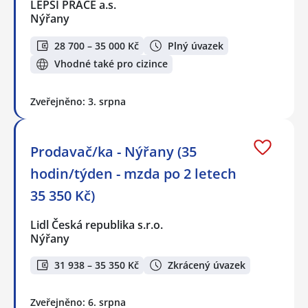
LEPŠÍ PRÁCE a.s.
Nýřany
28 700 – 35 000 Kč
Plný úvazek
Vhodné také pro cizince
Zveřejněno: 3. srpna
Prodavač/ka - Nýřany (35
hodin/týden - mzda po 2 letech
35 350 Kč)
Lidl Česká republika s.r.o.
Nýřany
31 938 – 35 350 Kč
Zkrácený úvazek
Zveřejněno: 6. srpna