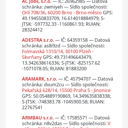
AC Jobs, s.r.o.
— IČ: 26962985 — Datová
schránka: zwmiyeh — Sídlo společnosti:
Orlí 708/36, 60200 Brno - Brno-město
GPS:
49.194550833709, 16.614018884979; S-
JTSK: -597732.33 -1160861.93; RUIAN:
28324412
ADESTRA s.r.o.
— IČ: 64359158 — Datová
schránka: as8i9zd — Sídlo společnosti:
Folmavská 1310/14, 30100 Plzeň -
Skvrňany
GPS: 49.731496643479,
13.342638616336; S-JTSK: -825157.62
-1071078.05; RUIAN: 81883200
ARAMARK, s.r.o.
— IČ: 45794707 — Datová
schránka: dvum2cu — Sídlo společnosti:
Pekařská 628/14, 15500 Praha 5 - Jinonice
GPS: 50.054889190869, 14.349635838338;
S-JTSK: -748383.78 -1045900.58; RUIAN:
22767541
ARMBAU s.r.o.
— IČ: 17585571 — Datová
schránka: n8v2das — Sídlo společnosti:
V