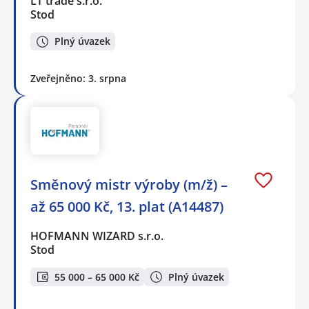
LT trade s.r.o.
Stod
Plný úvazek
Zveřejněno: 3. srpna
Směnový mistr výroby (m/ž) –
až 65 000 Kč, 13. plat (A14487)
HOFMANN WIZARD s.r.o.
Stod
55 000 – 65 000 Kč
Plný úvazek