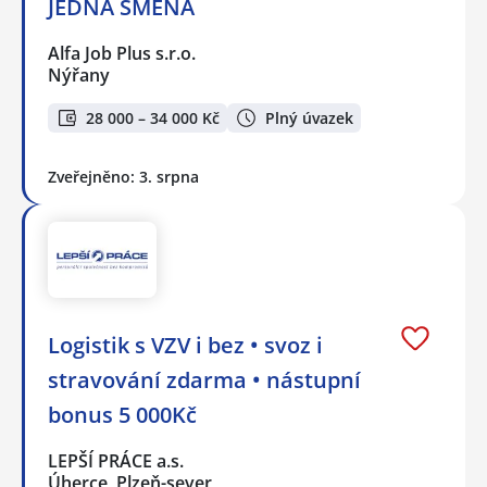
JEDNA SMĚNA
Alfa Job Plus s.r.o.
Nýřany
28 000 – 34 000 Kč
Plný úvazek
Zveřejněno: 3. srpna
Logistik s VZV i bez • svoz i
stravování zdarma • nástupní
bonus 5 000Kč
LEPŠÍ PRÁCE a.s.
Úherce, Plzeň-sever