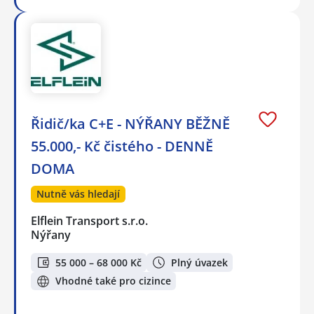
Řidič/ka C+E - NÝŘANY BĚŽNĚ
55.000,- Kč čistého - DENNĚ
DOMA
Nutně vás hledají
Elflein Transport s.r.o.
Nýřany
55 000 – 68 000 Kč
Plný úvazek
Vhodné také pro cizince