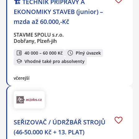
🏗️ TECHNIK PŘÍPRAVY A
EKONOMIKY STAVEB (junior) –
mzda až 60.000,-Kč
STAVME SPOLU s.r.o.
Dobřany, Plzeň-jih
40 000 – 60 000 Kč
Plný úvazek
Vhodné také pro absolventy
včerejší
SEŘIZOVAČ / ÚDRŽBÁŘ STROJŮ
(46-50.000 Kč + 13. PLAT)