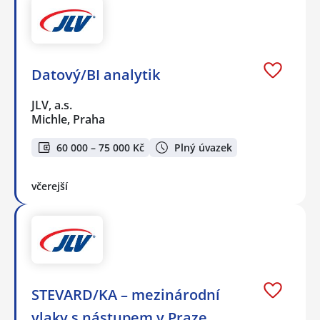
Datový/BI analytik
JLV, a.s.
Michle, Praha
60 000 – 75 000 Kč
Plný úvazek
včerejší
STEVARD/KA – mezinárodní
vlaky s nástupem v Praze