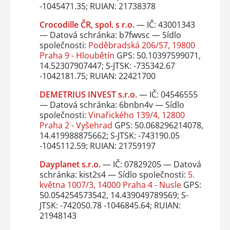
-1045471.35; RUIAN: 21738378
Crocodille ČR, spol. s r.o.
— IČ: 43001343
— Datová schránka: b7fwvsc — Sídlo
společnosti:
Poděbradská 206/57, 19800
Praha 9 - Hloubětín
GPS: 50.10397599071,
14.52307907447; S-JTSK: -735342.67
-1042181.75; RUIAN: 22421700
DEMETRIUS INVEST s.r.o.
— IČ: 04546555
— Datová schránka: 6bnbn4v — Sídlo
společnosti:
Vinařického 139/4, 12800
Praha 2 - Vyšehrad
GPS: 50.068296214078,
14.419988875662; S-JTSK: -743190.05
-1045112.59; RUIAN: 21759197
Dayplanet s.r.o.
— IČ: 07829205 — Datová
schránka: kist2s4 — Sídlo společnosti:
5.
května 1007/3, 14000 Praha 4 - Nusle
GPS:
50.054254573542, 14.439049789569; S-
JTSK: -742050.78 -1046845.64; RUIAN:
21948143