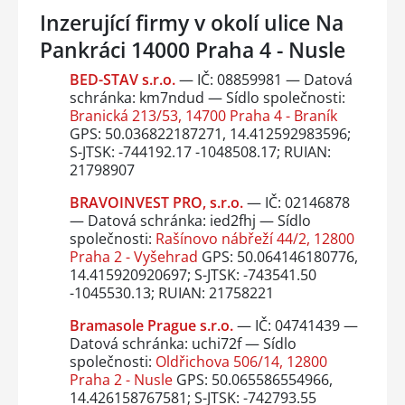
Inzerující firmy v okolí ulice Na
Pankráci 14000 Praha 4 - Nusle
BED-STAV s.r.o.
— IČ: 08859981 — Datová
schránka: km7ndud — Sídlo společnosti:
Branická 213/53, 14700 Praha 4 - Braník
GPS: 50.036822187271, 14.412592983596;
S-JTSK: -744192.17 -1048508.17; RUIAN:
21798907
BRAVOINVEST PRO, s.r.o.
— IČ: 02146878
— Datová schránka: ied2fhj — Sídlo
společnosti:
Rašínovo nábřeží 44/2, 12800
Praha 2 - Vyšehrad
GPS: 50.064146180776,
14.415920920697; S-JTSK: -743541.50
-1045530.13; RUIAN: 21758221
Bramasole Prague s.r.o.
— IČ: 04741439 —
Datová schránka: uchi72f — Sídlo
společnosti:
Oldřichova 506/14, 12800
Praha 2 - Nusle
GPS: 50.065586554966,
14.426158767581; S-JTSK: -742793.55