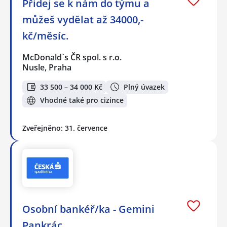
Přidej se k nám do týmu a
můžeš vydělat až 34000,-
kč/měsíc.
McDonald`s ČR spol. s r.o.
Nusle, Praha
33 500 – 34 000 Kč
Plný úvazek
Vhodné také pro cizince
Zveřejněno: 31. července
Osobní bankéř/ka - Gemini
Pankrác