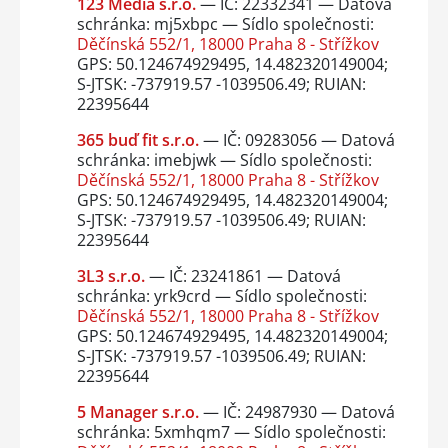
123 Media s.r.o.
— IČ: 22332341 — Datová
schránka: mj5xbpc — Sídlo společnosti:
Děčínská 552/1, 18000 Praha 8 - Střížkov
GPS: 50.124674929495, 14.482320149004;
S-JTSK: -737919.57 -1039506.49; RUIAN:
22395644
365 buď fit s.r.o.
— IČ: 09283056 — Datová
schránka: imebjwk — Sídlo společnosti:
Děčínská 552/1, 18000 Praha 8 - Střížkov
GPS: 50.124674929495, 14.482320149004;
S-JTSK: -737919.57 -1039506.49; RUIAN:
22395644
3L3 s.r.o.
— IČ: 23241861 — Datová
schránka: yrk9crd — Sídlo společnosti:
Děčínská 552/1, 18000 Praha 8 - Střížkov
GPS: 50.124674929495, 14.482320149004;
S-JTSK: -737919.57 -1039506.49; RUIAN:
22395644
5 Manager s.r.o.
— IČ: 24987930 — Datová
schránka: 5xmhqm7 — Sídlo společnosti: