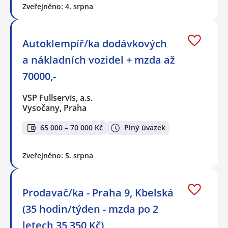
Zveřejněno: 4. srpna
Autoklempíř/ka dodávkových
a nákladních vozidel + mzda až
70000,-
VSP Fullservis, a.s.
Vysočany, Praha
65 000 – 70 000 Kč
Plný úvazek
Zveřejněno: 5. srpna
Prodavač/ka - Praha 9, Kbelská
(35 hodin/týden - mzda po 2
letech 35 350 Kč)