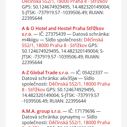
Děčínská 552/1, 18000 Praha 8 - Střížkov
GPS: 50.124674929495, 14.482320149004;
S-JTSK: -737919.57 -1039506.49; RUIAN:
22395644
A & O Hotel and Hostel Praha Střížkov
s.r.o.
— IČ: 27375439 — Datová schránka:
m4kiigu — Sídlo společnosti:
Děčínská
552/1, 18000 Praha 8 - Střížkov
GPS:
50.124674929495, 14.482320149004; S-
JTSK: -737919.57 -1039506.49; RUIAN:
22395644
A-Z Global Trade s.r.o.
— IČ: 05422337 —
Datová schránka: a6v35jw — Sídlo
společnosti:
Děčínská 552/1, 18000 Praha
8 - Střížkov
GPS: 50.124674929495,
14.482320149004; S-JTSK: -737919.57
-1039506.49; RUIAN: 22395644
A.M.A. group s.r.o.
— IČ: 17179696 —
Datová schránka: pynaymq — Sídlo
společnosti:
Děčínská 552/1, 18000 Praha