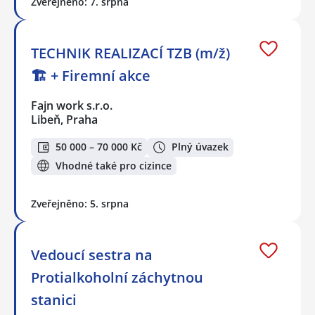
Zveřejněno: 7. srpna
TECHNIK REALIZACÍ TZB (m/ž)
🏗️ + Firemní akce
Fajn work s.r.o.
Libeň, Praha
50 000 – 70 000 Kč
Plný úvazek
Vhodné také pro cizince
Zveřejněno: 5. srpna
Vedoucí sestra na
Protialkoholní záchytnou
stanici