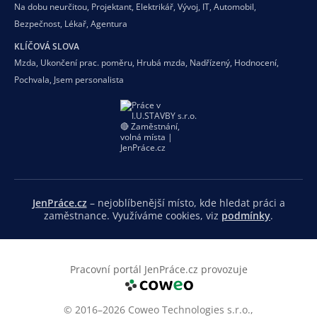
Na dobu neurčitou
,
Projektant
,
Elektrikář
,
Vývoj
,
IT
,
Automobil
,
Bezpečnost
,
Lékař
,
Agentura
KLÍČOVÁ SLOVA
Mzda
,
Ukončení prac. poměru
,
Hrubá mzda
,
Nadřízený
,
Hodnocení
,
Pochvala
,
Jsem personalista
JenPráce.cz
– nejoblíbenější místo, kde hledat práci a
zaměstnance. Využíváme cookies, viz
podmínky
.
Pracovní portál JenPráce.cz provozuje
© 2016–2026 Coweo Technologies s.r.o.,