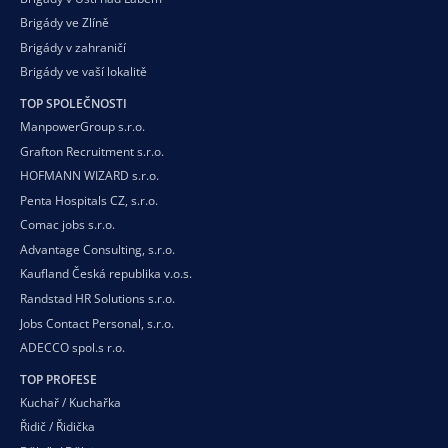
Brigády ve Zlíně
Brigády v zahraničí
Brigády ve vaší
lokalitě
TOP SPOLEČNOSTI
ManpowerGroup s.r.o.
Grafton Recruitment s.r.o.
HOFMANN WIZARD s.r.o.
Penta Hospitals CZ, s.r.o.
Comac jobs s.r.o.
Advantage Consulting, s.r.o.
Kaufland Česká republika v.o.s.
Randstad HR Solutions s.r.o.
Jobs Contact Personal, s.r.o.
ADECCO spol.s r.o.
TOP PROFESE
Kuchař / Kuchařka
Řidič / Řidička