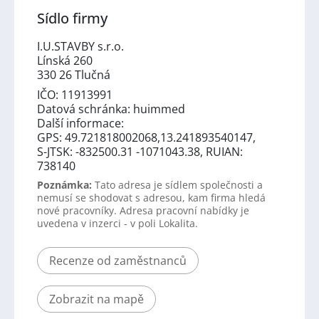
Sídlo firmy
I.U.STAVBY s.r.o.
Línská 260
330 26 Tlučná
IČO: 11913991
Datová schránka: huimmed
Další informace:
GPS: 49.721818002068,13.241893540147,
S-JTSK: -832500.31 -1071043.38, RUIAN:
738140
Poznámka:
Tato adresa je sídlem společnosti a
nemusí se shodovat s adresou, kam firma hledá
nové pracovníky. Adresa pracovní nabídky je
uvedena v inzerci - v poli Lokalita.
Recenze od zaměstnanců
Zobrazit na mapě