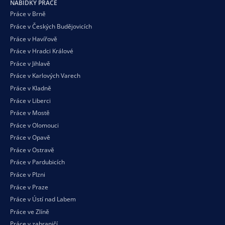
NABÍDKY PRÁCE
Práce v Brně
Práce v Českých Budějovicích
Práce v Havířově
Práce v Hradci Králové
Práce v Jihlavě
Práce v Karlových Varech
Práce v Kladně
Práce v Liberci
Práce v Mostě
Práce v Olomouci
Práce v Opavě
Práce v Ostravě
Práce v Pardubicích
Práce v Plzni
Práce v Praze
Práce v Ústí nad Labem
Práce ve Zlíně
Práce v zahraničí