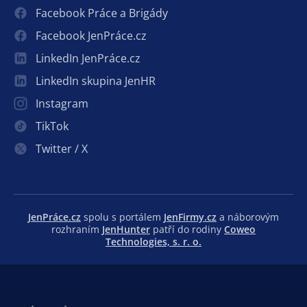
Facebook Práce a Brigády
Facebook JenPráce.cz
LinkedIn JenPráce.cz
LinkedIn skupina JenHR
Instagram
TikTok
Twitter / X
JenPráce.cz
spolu s portálem
JenFirmy.cz
a náborovým
rozhraním
JenHunter
patří do rodiny
Coweo
Technologies, s. r. o.