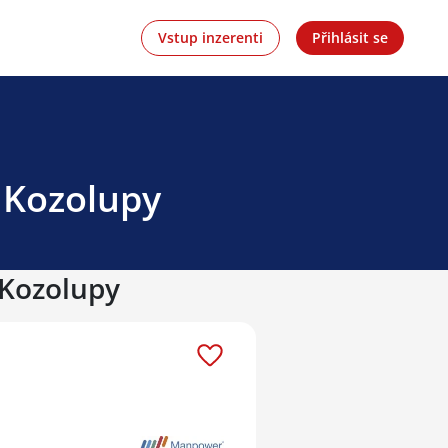
Vstup inzerenti
Přihlásit se
 Kozolupy
 Kozolupy