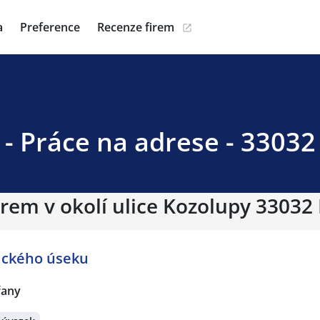
a
Preference
Recenze firem
 - Práce na adrese - 33032
irem v okolí ulice Kozolupy 33032
ického úseku
řany