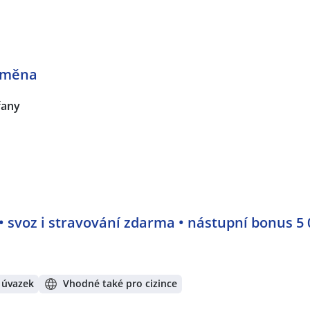
 směna
řany
 • svoz i stravování zdarma • nástupní bonus 5
 úvazek
Vhodné také pro cizince