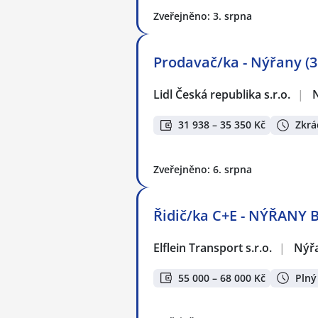
Zveřejněno: 3. srpna
Prodavač/ka - Nýřany (3
Lidl Česká republika s.r.o.
|
31 938 – 35 350 Kč
Zkrá
Zveřejněno: 6. srpna
Řidič/ka C+E - NÝŘANY 
Elflein Transport s.r.o.
|
Nýř
55 000 – 68 000 Kč
Plný