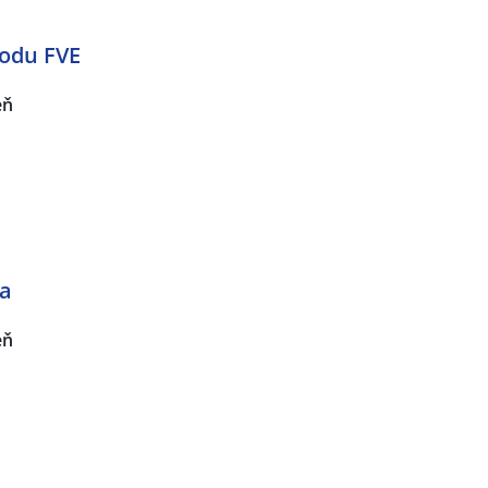
hodu FVE
eň
ta
eň