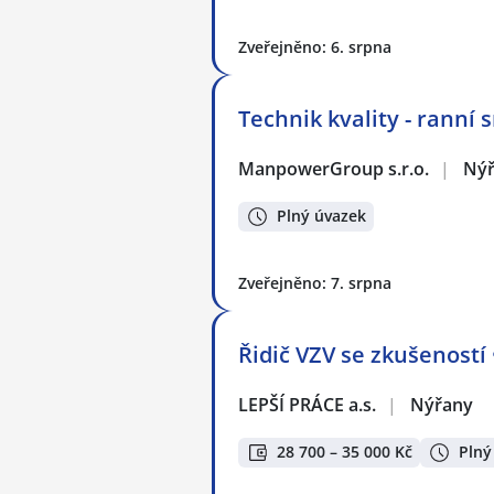
Zveřejněno: 6. srpna
Technik kvality - ranní
ManpowerGroup s.r.o.
|
Ný
Plný úvazek
Zveřejněno: 7. srpna
Řidič VZV se zkušeností
LEPŠÍ PRÁCE a.s.
|
Nýřany
28 700 – 35 000 Kč
Plný