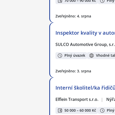
70 000 – 90 000 Kč
Plný
Zveřejněno: 4. srpna
Inspektor kvality v au
SULCO Automotive Group, s.r.
Plný úvazek
Vhodné tak
Zveřejněno: 3. srpna
Interní školitel/ka řidič
Elflein Transport s.r.o.
|
Nýř
50 000 – 60 000 Kč
Plný