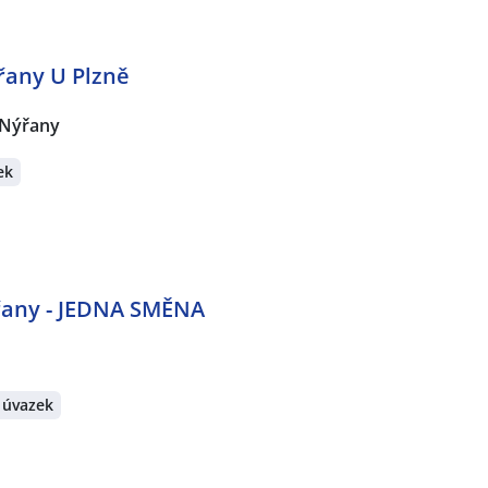
řany U Plzně
Nýřany
ek
řany - JEDNA SMĚNA
 úvazek