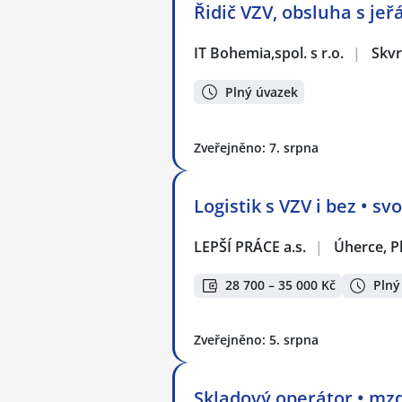
Řidič VZV, obsluha s je
IT Bohemia,spol. s r.o.
|
Skvr
Plný úvazek
Zveřejněno: 7. srpna
Logistik s VZV i bez • s
LEPŠÍ PRÁCE a.s.
|
Úherce, P
28 700 – 35 000 Kč
Plný
Zveřejněno: 5. srpna
Skladový operátor • mzd