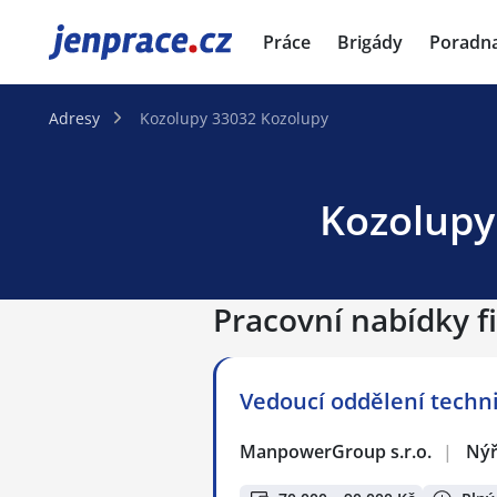
JenPráce.cz
Práce
Brigády
Poradn
Adresy
Kozolupy 33032 Kozolupy
Kozolupy
Pracovní nabídky f
Vedoucí oddělení techn
ManpowerGroup s.r.o.
|
Ný