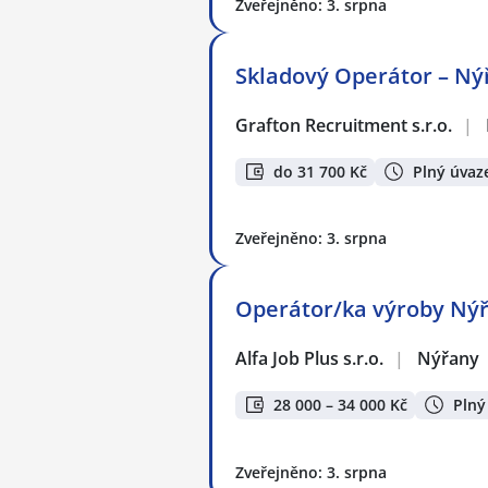
Zveřejněno: 3. srpna
Skladový Operátor – Ný
Grafton Recruitment s.r.o.
|
do 31 700 Kč
Plný úvaz
Zveřejněno: 3. srpna
Operátor/ka výroby Ný
Alfa Job Plus s.r.o.
|
Nýřany
28 000 – 34 000 Kč
Plný
Zveřejněno: 3. srpna