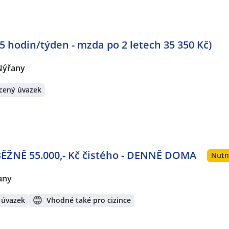
5 hodin/týden - mzda po 2 letech 35 350 Kč)
Nýřany
cený úvazek
BĚŽNĚ 55.000,- Kč čistého - DENNĚ DOMA
Nutn
any
 úvazek
Vhodné také pro cizince