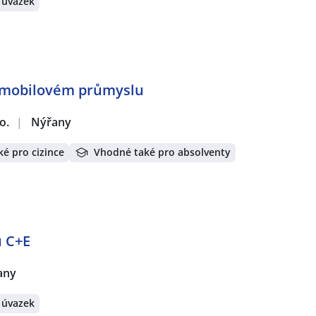
 úvazek
tomobilovém průmyslu
o.
|
Nýřany
é pro cizince
Vhodné také pro absolventy
ů C+E
any
 úvazek