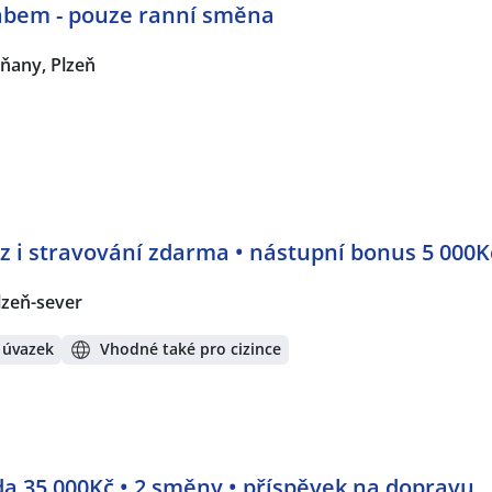
řábem - pouze ranní směna
ňany, Plzeň
voz i stravování zdarma • nástupní bonus 5 000K
lzeň-sever
 úvazek
Vhodné také pro cizince
a 35 000Kč • 2 směny • příspěvek na dopravu