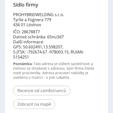
Sídlo firmy
PROHYBRIDWELDING s.r.o.
Tyrše a Fügnera 779
436 01 Litvínov
IČO: 28678877
Datová schránka: 65nu3d7
Další informace:
GPS: 50.602491,13.598207,
S-JTSK: -792674.67 -978003.15, RUIAN:
5154251
Poznámka:
Tato adresa je sídlem společnosti a
nemusí se shodovat s adresou, kam firma hledá
nové pracovníky. Adresa pracovní nabídky je
uvedena v inzerci - v poli Lokalita.
Recenze od zaměstnanců
Zobrazit na mapě