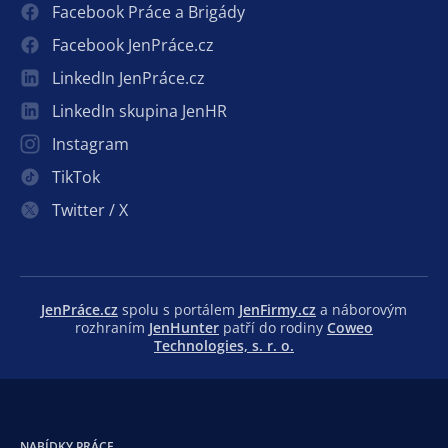
Facebook Práce a Brigády
Facebook JenPráce.cz
LinkedIn JenPráce.cz
LinkedIn skupina JenHR
Instagram
TikTok
Twitter / X
JenPráce.cz
spolu s portálem
JenFirmy.cz
a náborovým
rozhraním
JenHunter
patří do rodiny
Coweo
Technologies, s. r. o.
NABÍDKY PRÁCE