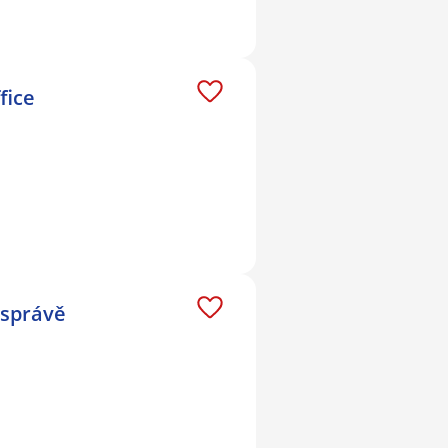
fice
 správě