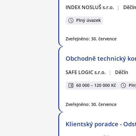
INDEX NOSLUŠ s.r.o.
|
Děčí
Plný úvazek
Zveřejněno: 30. července
Obchodně technický konz
SAFE LOGIC s.r.o.
|
Děčín
60 000 – 120 000 Kč
Pln
Zveřejněno: 30. července
Klientský poradce - Odst