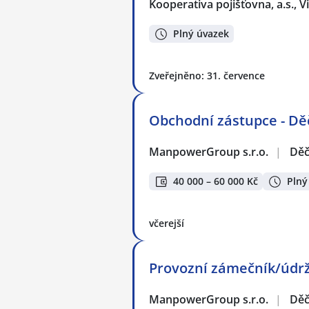
Kooperativa pojišťovna, a.s.,
Plný úvazek
Zveřejněno: 31. července
Obchodní zástupce - Dě
ManpowerGroup s.r.o.
|
Děč
40 000 – 60 000 Kč
Plný
včerejší
Provozní zámečník/údrž
ManpowerGroup s.r.o.
|
Děč