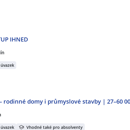
STUP IHNED
ín
 úvazek
– rodinné domy i průmyslové stavby | 27–60 0
n
 úvazek
Vhodné také pro absolventy