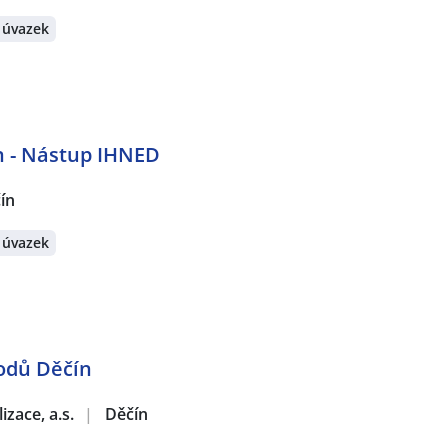
 úvazek
n - Nástup IHNED
ín
 úvazek
odů Děčín
zace, a.s.
|
Děčín