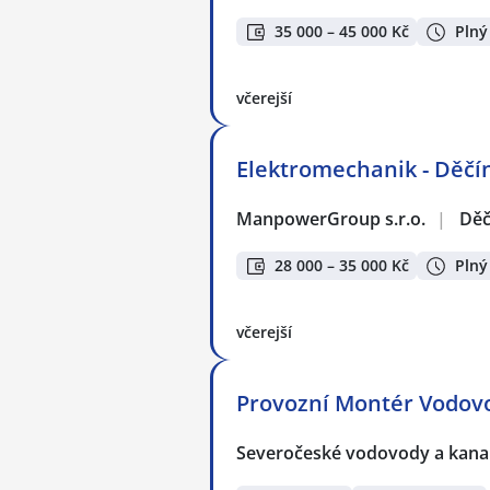
35 000 – 45 000 Kč
Plný
včerejší
Elektromechanik - Děčí
ManpowerGroup s.r.o.
|
Děč
28 000 – 35 000 Kč
Plný
včerejší
Provozní Montér Vodov
Severočeské vodovody a kanali