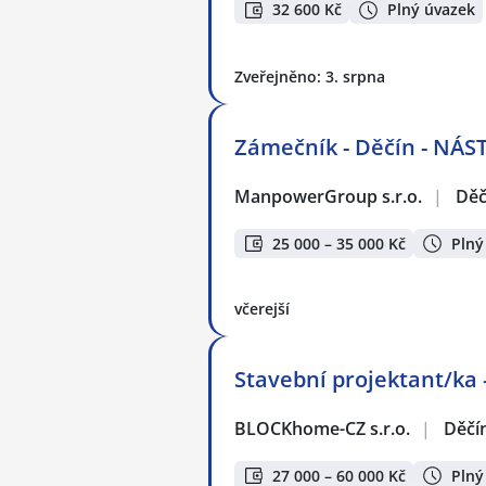
32 600 Kč
Plný úvazek
Zveřejněno: 3. srpna
Zámečník - Děčín - NÁ
ManpowerGroup s.r.o.
|
Děč
25 000 – 35 000 Kč
Plný
včerejší
Stavební projektant/ka 
BLOCKhome-CZ s.r.o.
|
Děčí
27 000 – 60 000 Kč
Plný