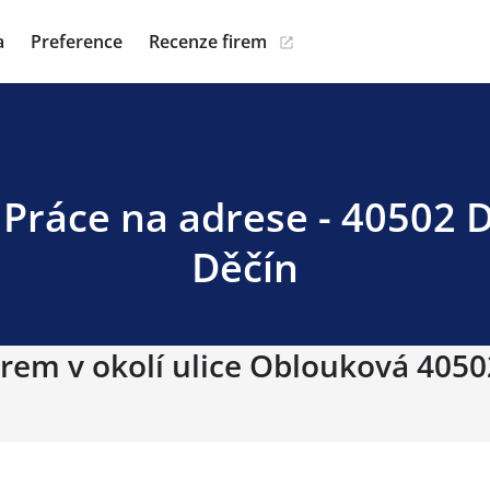
a
Preference
Recenze firem
Práce na adrese - 40502 D
Děčín
irem v okolí ulice Oblouková 4050