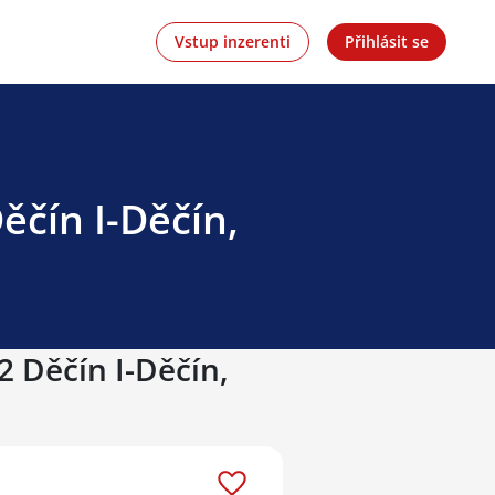
Vstup inzerenti
Přihlásit se
ěčín I-Děčín,
2 Děčín I-Děčín,