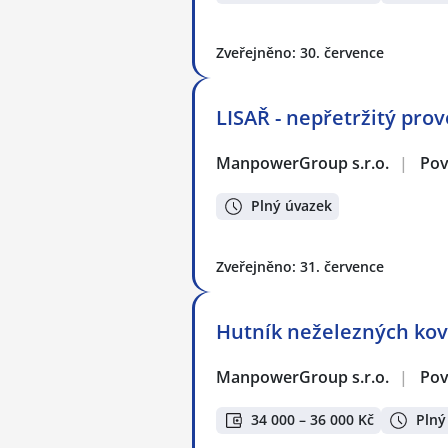
Zveřejněno: 30. července
LISAŘ - nepřetržitý prov
ManpowerGroup s.r.o.
|
Pov
Plný úvazek
Zveřejněno: 31. července
Hutník neželezných ko
ManpowerGroup s.r.o.
|
Pov
34 000 – 36 000 Kč
Plný