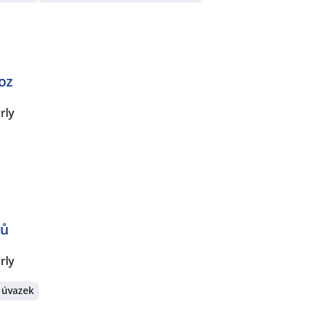
oz
rly
vů
rly
 úvazek