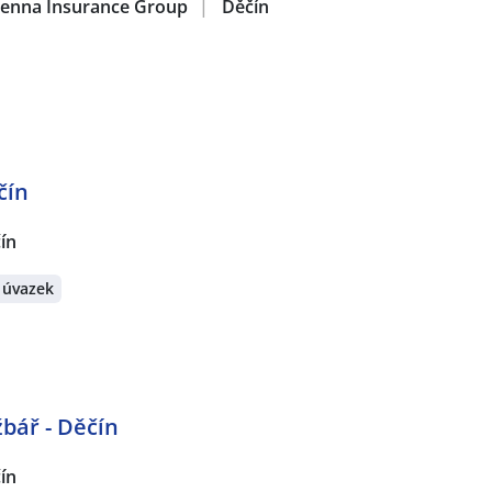
 Vienna Insurance Group
|
Děčín
čín
ín
 úvazek
bář - Děčín
ín