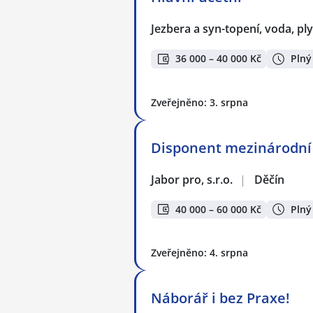
Jezbera a syn-topení, voda, plyn
36 000 – 40 000 Kč
Plný
Zveřejněno: 3. srpna
Disponent mezinárodní
Jabor pro, s.r.o.
|
Děčín
40 000 – 60 000 Kč
Plný
Zveřejněno: 4. srpna
Náborář i bez Praxe!