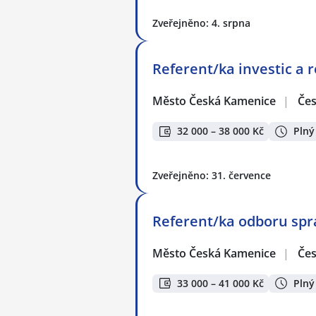
Zveřejněno: 4. srpna
Referent/ka investic a 
Město Česká Kamenice
|
Če
32 000 – 38 000 Kč
Plný
Zveřejněno: 31. července
Referent/ka odboru sprá
Město Česká Kamenice
|
Če
33 000 – 41 000 Kč
Plný