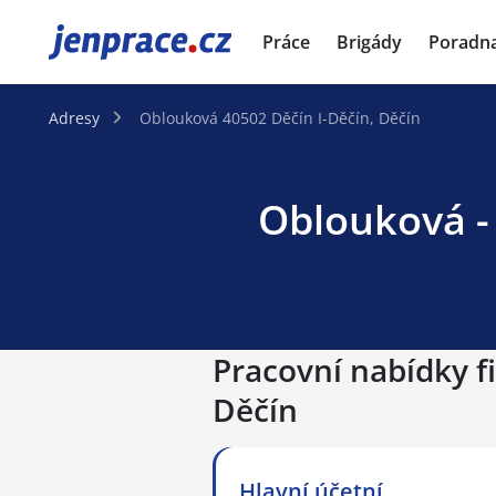
JenPráce.cz
Práce
Brigády
Poradn
Adresy
Oblouková 40502 Děčín I-Děčín, Děčín
Oblouková - 
Pracovní nabídky f
Děčín
Hlavní účetní