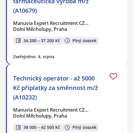
farmaceutická výroba m/ž
(A10679)
Manuvia Expert Recruitment CZ…
Dolní Měcholupy, Praha
34 200 – 37 200 Kč
Plný úvazek
Zveřejněno: 4. srpna
Technický operátor - až 5000
Kč příplatky za směnnost m/ž
(A10232)
Manuvia Expert Recruitment CZ…
Dolní Měcholupy, Praha
38 000 – 42 500 Kč
Plný úvazek