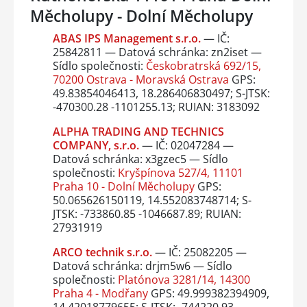
Měcholupy - Dolní Měcholupy
ABAS IPS Management s.r.o.
— IČ:
25842811 — Datová schránka: zn2iset —
Sídlo společnosti:
Českobratrská 692/15,
70200 Ostrava - Moravská Ostrava
GPS:
49.83854046413, 18.286406830497; S-JTSK:
-470300.28 -1101255.13; RUIAN: 3183092
ALPHA TRADING AND TECHNICS
COMPANY, s.r.o.
— IČ: 02047284 —
Datová schránka: x3gzec5 — Sídlo
společnosti:
Kryšpínova 527/4, 11101
Praha 10 - Dolní Měcholupy
GPS:
50.065626150119, 14.552083748714; S-
JTSK: -733860.85 -1046687.89; RUIAN:
27931919
ARCO technik s.r.o.
— IČ: 25082205 —
Datová schránka: drjm5w6 — Sídlo
společnosti:
Platónova 3281/14, 14300
Praha 4 - Modřany
GPS: 49.999382394909,
14.42018779655; S-JTSK: -744220.93