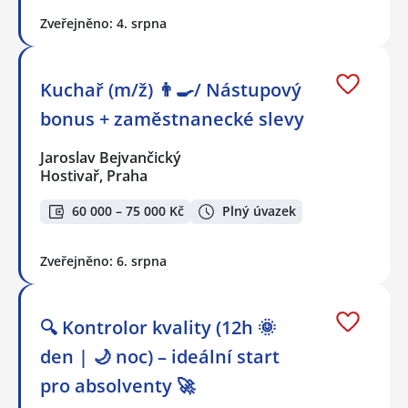
Zveřejněno: 4. srpna
Kuchař (m/ž) 👨‍🍳/ Nástupový
bonus + zaměstnanecké slevy
Jaroslav Bejvančický
Hostivař, Praha
60 000 – 75 000 Kč
Plný úvazek
Zveřejněno: 6. srpna
🔍 Kontrolor kvality (12h 🌞
den | 🌙 noc) – ideální start
pro absolventy 🚀