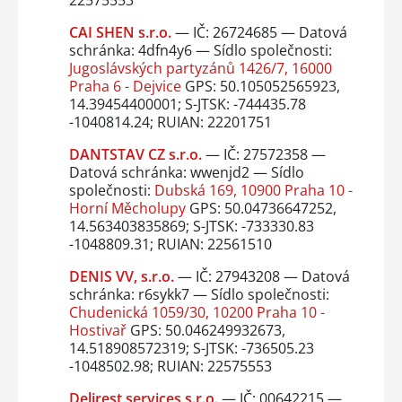
CAI SHEN s.r.o.
— IČ: 26724685 — Datová
schránka: 4dfn4y6 — Sídlo společnosti:
Jugoslávských partyzánů 1426/7, 16000
Praha 6 - Dejvice
GPS: 50.105052565923,
14.39454400001; S-JTSK: -744435.78
-1040814.24; RUIAN: 22201751
DANTSTAV CZ s.r.o.
— IČ: 27572358 —
Datová schránka: wwenjd2 — Sídlo
společnosti:
Dubská 169, 10900 Praha 10 -
Horní Měcholupy
GPS: 50.04736647252,
14.563403835869; S-JTSK: -733330.83
-1048809.31; RUIAN: 22561510
DENIS VV, s.r.o.
— IČ: 27943208 — Datová
schránka: r6sykk7 — Sídlo společnosti:
Chudenická 1059/30, 10200 Praha 10 -
Hostivař
GPS: 50.046249932673,
14.518908572319; S-JTSK: -736505.23
-1048502.98; RUIAN: 22575553
Delirest services s.r.o.
— IČ: 00642215 —