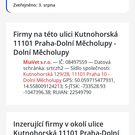
Zveřejněno: 3. srpna
Firmy na této ulici Kutnohorská
11101 Praha-Dolní Měcholupy -
Dolní Měcholupy
MiaVet s.r.o.
— IČ: 08497559 — Datová
schránka: srtczh2 — Sídlo společnosti:
Kutnohorská 129/28, 11101 Praha 10 -
Dolní Měcholupy
GPS: 50.059715477931,
14.558009124213; S-JTSK: -733528.93
-1047396.38; RUIAN: 22549790
Inzerující firmy v okolí ulice
Kutnohorská 11101 Praha-Dolní