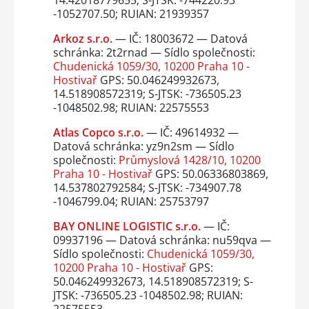
-1052707.50; RUIAN: 21939357
Arkoz s.r.o.
— IČ: 18003672 — Datová
schránka: 2t2rnad — Sídlo společnosti:
Chudenická 1059/30, 10200 Praha 10 -
Hostivař
GPS: 50.046249932673,
14.518908572319; S-JTSK: -736505.23
-1048502.98; RUIAN: 22575553
Atlas Copco s.r.o.
— IČ: 49614932 —
Datová schránka: yz9n2sm — Sídlo
společnosti:
Průmyslová 1428/10, 10200
Praha 10 - Hostivař
GPS: 50.06336803869,
14.537802792584; S-JTSK: -734907.78
-1046799.04; RUIAN: 25753797
BAY ONLINE LOGISTIC s.r.o.
— IČ:
09937196 — Datová schránka: nu59qva —
Sídlo společnosti:
Chudenická 1059/30,
10200 Praha 10 - Hostivař
GPS:
50.046249932673, 14.518908572319; S-
JTSK: -736505.23 -1048502.98; RUIAN:
22575553