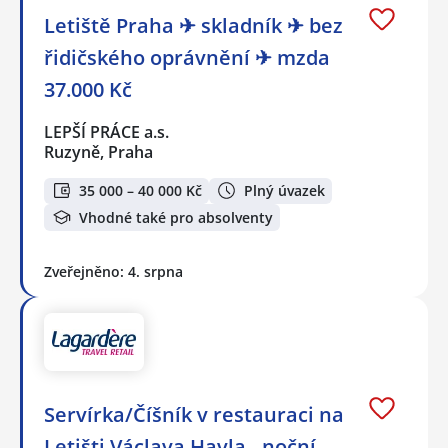
Letiště Praha ✈ skladník ✈ bez
řidičského oprávnění ✈ mzda
37.000 Kč
LEPŠÍ PRÁCE a.s.
Ruzyně, Praha
35 000 – 40 000 Kč
Plný úvazek
Vhodné také pro absolventy
Zveřejněno: 4. srpna
Servírka/Číšník v restauraci na
Letišti Václava Havla - noční