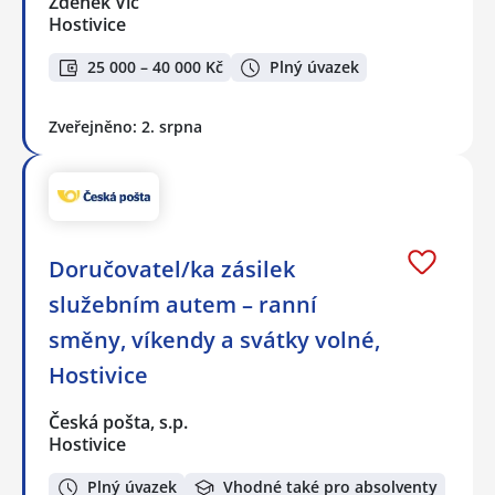
Zdeněk Vlč
Hostivice
25 000 – 40 000 Kč
Plný úvazek
Zveřejněno: 2. srpna
Doručovatel/ka zásilek
služebním autem – ranní
směny, víkendy a svátky volné,
Hostivice
Česká pošta, s.p.
Hostivice
Plný úvazek
Vhodné také pro absolventy