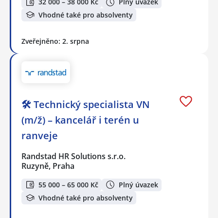
32 000 – 38 000 Kč
Plný úvazek
Vhodné také pro absolventy
Zveřejněno: 2. srpna
🛠️ Technický specialista VN
(m/ž) – kancelář i terén u
ranveje
Randstad HR Solutions s.r.o.
Ruzyně, Praha
55 000 – 65 000 Kč
Plný úvazek
Vhodné také pro absolventy