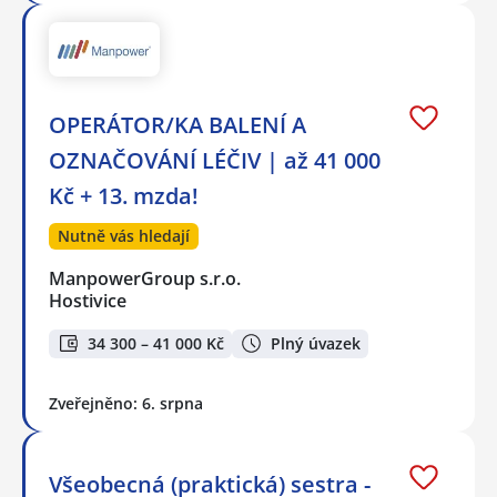
OPERÁTOR/KA BALENÍ A
OZNAČOVÁNÍ LÉČIV | až 41 000
Kč + 13. mzda!
Nutně vás hledají
ManpowerGroup s.r.o.
Hostivice
34 300 – 41 000 Kč
Plný úvazek
Zveřejněno: 6. srpna
Všeobecná (praktická) sestra -