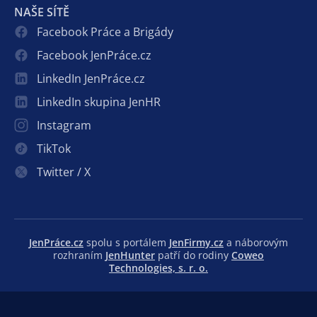
NAŠE SÍTĚ
Facebook Práce a Brigády
Facebook JenPráce.cz
LinkedIn JenPráce.cz
LinkedIn skupina JenHR
Instagram
TikTok
Twitter / X
JenPráce.cz
spolu s portálem
JenFirmy.cz
a náborovým
rozhraním
JenHunter
patří do rodiny
Coweo
Technologies, s. r. o.