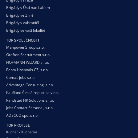
Brigády v Praze
Brigády v Ústí nad Labem
Brigády ve Zlíně
Brigády v zahraničí
Brigády ve vaší
lokalitě
TOP SPOLEČNOSTI
ManpowerGroup s.r.o.
Grafton Recruitment s.r.o.
HOFMANN WIZARD s.r.o.
Penta Hospitals CZ, s.r.o.
Comac jobs s.r.o.
Advantage Consulting, s.r.o.
Kaufland Česká republika v.o.s.
Randstad HR Solutions s.r.o.
Jobs Contact Personal, s.r.o.
ADECCO spol.s r.o.
TOP PROFESE
Kuchař / Kuchařka