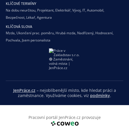
KLÍČOVÉ TERMÍNY
Na dobu neurčitou
,
Projektant
,
Elektrikář
,
Vývoj
,
IT
,
Automobil
,
Bezpečnost
,
Lékař
,
Agentura
KLÍČOVÁ SLOVA
Mzda
,
Ukončení prac. poměru
,
Hrubá mzda
,
Nadřízený
,
Hodnocení
,
Pochvala
,
Jsem personalista
JenPráce.cz
– nejoblíbenější místo, kde hledat práci a
zaměstnance. Využíváme cookies, viz
podmínky
.
Pracovní portál JenPráce.cz provozuje