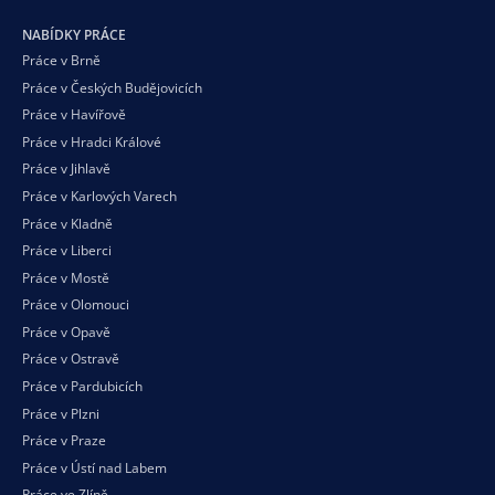
NABÍDKY PRÁCE
Práce v Brně
Práce v Českých Budějovicích
Práce v Havířově
Práce v Hradci Králové
Práce v Jihlavě
Práce v Karlových Varech
Práce v Kladně
Práce v Liberci
Práce v Mostě
Práce v Olomouci
Práce v Opavě
Práce v Ostravě
Práce v Pardubicích
Práce v Plzni
Práce v Praze
Práce v Ústí nad Labem
Práce ve Zlíně