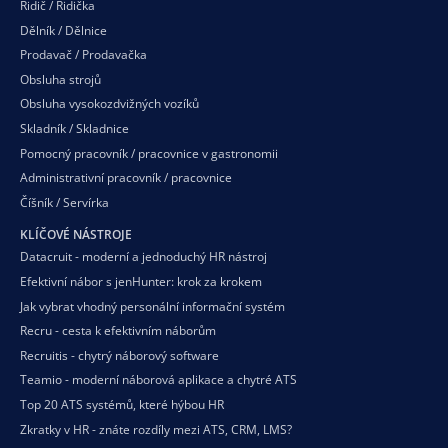
Řidič / Řidička
Dělník / Dělnice
Prodavač / Prodavačka
Obsluha strojů
Obsluha vysokozdvižných vozíků
Skladník / Skladnice
Pomocný pracovník / pracovnice v gastronomii
Administrativní pracovník / pracovnice
Číšník / Servírka
KLÍČOVÉ NÁSTROJE
Datacruit - moderní a jednoduchý HR nástroj
Efektivní nábor s jenHunter: krok za krokem
Jak vybrat vhodný personální informační systém
Recru - cesta k efektivním náborům
Recruitis - chytrý náborový software
Teamio - moderní náborová aplikace a chytré ATS
Top 20 ATS systémů, které hýbou HR
Zkratky v HR - znáte rozdíly mezi ATS, CRM, LMS?