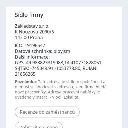
Sídlo firmy
Zakladstav s.r.o.
K Nouzovu 2090/6
143 00 Praha
IČO: 19196547
Datová schránka: pibyjsm
Další informace:
GPS: 49.988823319088,14.410771828051,
S-JTSK: -745049.91 -1053778.80, RUIAN:
21856265
Poznámka:
Tato adresa je sídlem společnosti a
nemusí se shodovat s adresou, kam firma hledá
nové pracovníky. Adresa pracovní nabídky je
uvedena v inzerci - v poli Lokalita.
Recenze od zaměstnanců
Zobrazit na mapě