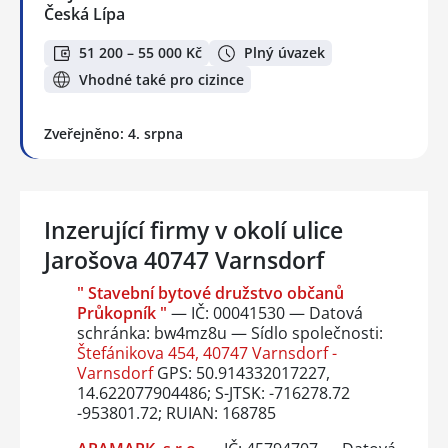
Česká Lípa
51 200 – 55 000 Kč
Plný úvazek
Vhodné také pro cizince
Zveřejněno: 4. srpna
Inzerující firmy v okolí ulice
Jarošova 40747 Varnsdorf
" Stavební bytové družstvo občanů
Průkopník "
— IČ: 00041530 — Datová
schránka: bw4mz8u — Sídlo společnosti:
Štefánikova 454, 40747 Varnsdorf -
Varnsdorf
GPS: 50.914332017227,
14.622077904486; S-JTSK: -716278.72
-953801.72; RUIAN: 168785