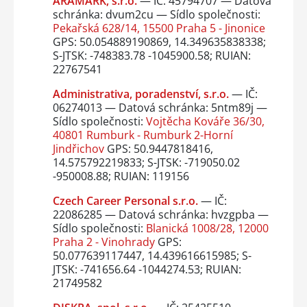
ARAMARK, s.r.o.
— IČ: 45794707 — Datová
schránka: dvum2cu — Sídlo společnosti:
Pekařská 628/14, 15500 Praha 5 - Jinonice
GPS: 50.054889190869, 14.349635838338;
S-JTSK: -748383.78 -1045900.58; RUIAN:
22767541
Administrativa, poradenství, s.r.o.
— IČ:
06274013 — Datová schránka: 5ntm89j —
Sídlo společnosti:
Vojtěcha Kováře 36/30,
40801 Rumburk - Rumburk 2-Horní
Jindřichov
GPS: 50.9447818416,
14.575792219833; S-JTSK: -719050.02
-950008.88; RUIAN: 119156
Czech Career Personal s.r.o.
— IČ:
22086285 — Datová schránka: hvzgpba —
Sídlo společnosti:
Blanická 1008/28, 12000
Praha 2 - Vinohrady
GPS:
50.077639117447, 14.439616615985; S-
JTSK: -741656.64 -1044274.53; RUIAN:
21749582