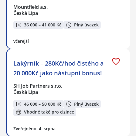
Mountfield a.s.
Česká Lípa
36 000 – 41 000 Kč
Plný úvazek
včerejší
Lakýrník – 280Kč/hod čistého a
20 000Kč jako nástupní bonus!
SH Job Partners s.r.o.
Česká Lípa
46 000 – 50 000 Kč
Plný úvazek
Vhodné také pro cizince
Zveřejněno: 4. srpna