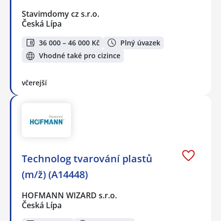
Stavimdomy cz s.r.o.
Česká Lípa
36 000 – 46 000 Kč
Plný úvazek
Vhodné také pro cizince
včerejší
Technolog tvarování plastů
(m/ž) (A14448)
HOFMANN WIZARD s.r.o.
Česká Lípa