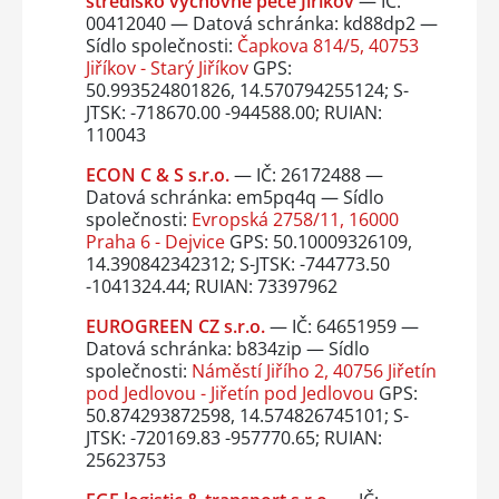
středisko výchovné péče Jiříkov
— IČ:
00412040 — Datová schránka: kd88dp2 —
Sídlo společnosti:
Čapkova 814/5, 40753
Jiříkov - Starý Jiříkov
GPS:
50.993524801826, 14.570794255124; S-
JTSK: -718670.00 -944588.00; RUIAN:
110043
ECON C & S s.r.o.
— IČ: 26172488 —
Datová schránka: em5pq4q — Sídlo
společnosti:
Evropská 2758/11, 16000
Praha 6 - Dejvice
GPS: 50.10009326109,
14.390842342312; S-JTSK: -744773.50
-1041324.44; RUIAN: 73397962
EUROGREEN CZ s.r.o.
— IČ: 64651959 —
Datová schránka: b834zip — Sídlo
společnosti:
Náměstí Jiřího 2, 40756 Jiřetín
pod Jedlovou - Jiřetín pod Jedlovou
GPS:
50.874293872598, 14.574826745101; S-
JTSK: -720169.83 -957770.65; RUIAN:
25623753