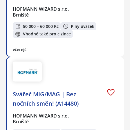
HOFMANN WIZARD s.r.o.
Brniště
50 000 – 60 000 Kč
Plný úvazek
Vhodné také pro cizince
včerejší
Svářeč MIG/MAG | Bez
nočních směn! (A14480)
HOFMANN WIZARD s.r.o.
Brniště