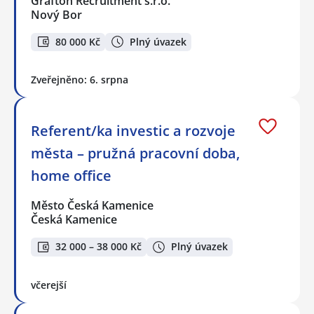
Grafton Recruitment s.r.o.
Nový Bor
80 000 Kč
Plný úvazek
Zveřejněno: 6. srpna
Referent/ka investic a rozvoje
města – pružná pracovní doba,
home office
Město Česká Kamenice
Česká Kamenice
32 000 – 38 000 Kč
Plný úvazek
včerejší