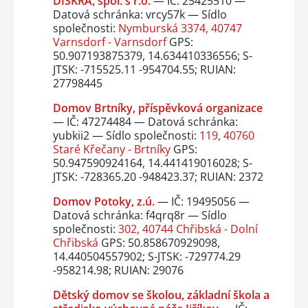
DISKRA, spol. s r.o.
— IČ: 25425510 —
Datová schránka: vrcy57k — Sídlo
společnosti:
Nymburská 3374, 40747
Varnsdorf - Varnsdorf
GPS:
50.907193875379, 14.634410336556; S-
JTSK: -715525.11 -954704.55; RUIAN:
27798445
Domov Brtníky, příspěvková organizace
— IČ: 47274484 — Datová schránka:
yubkii2 — Sídlo společnosti:
119, 40760
Staré Křečany - Brtníky
GPS:
50.947590924164, 14.441419016028; S-
JTSK: -728365.20 -948423.37; RUIAN: 2372
Domov Potoky, z.ú.
— IČ: 19495056 —
Datová schránka: f4qrq8r — Sídlo
společnosti:
302, 40744 Chřibská - Dolní
Chřibská
GPS: 50.858670929098,
14.440504557902; S-JTSK: -729774.29
-958214.98; RUIAN: 29076
Dětský domov se školou, základní škola a