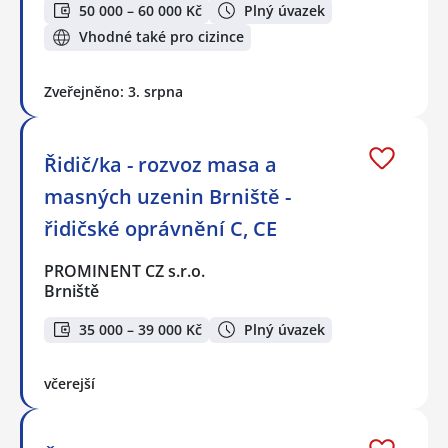
50 000 – 60 000 Kč
Plný úvazek
Vhodné také pro cizince
Zveřejněno: 3. srpna
Řidič/ka - rozvoz masa a
masných uzenin Brniště -
řidičské oprávnění C, CE
PROMINENT CZ s.r.o.
Brniště
35 000 – 39 000 Kč
Plný úvazek
včerejší