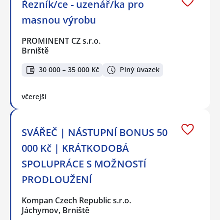
Řezník/ce - uzenář/ka pro
masnou výrobu
PROMINENT CZ s.r.o.
Brniště
30 000 – 35 000 Kč
Plný úvazek
včerejší
SVÁŘEČ | NÁSTUPNÍ BONUS 50
000 Kč | KRÁTKODOBÁ
SPOLUPRÁCE S MOŽNOSTÍ
PRODLOUŽENÍ
Kompan Czech Republic s.r.o.
Jáchymov, Brniště