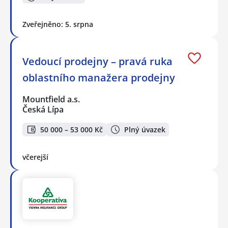
Zveřejněno: 5. srpna
Vedoucí prodejny – pravá ruka
oblastního manažera prodejny
Mountfield a.s.
Česká Lípa
50 000 – 53 000 Kč
Plný úvazek
včerejší