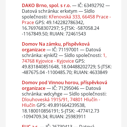
DAKO Brno, spol. s r.o.
— IČ: 63492792 —
Datová schránka: erkxtym — Sídlo
společnosti:
Křenovská 333, 66458 Prace -
Prace
GPS: 49.142282786342,
16.769768307297; S-JTSK: -587058.24
-1167849.50; RUIAN: 72461543
Domov Na zámku, příspěvková
organizace
— IČ: 71197001 — Datová
schránka: ejnkif2 — Sídlo společnosti:
1,
74768 Kyjovice - Kyjovice
GPS:
49.831840851648, 18.04488202729; S-JTSK:
-487675.04 -1100485.70; RUIAN: 4633849
Domov pod Vinnou horou, příspěvková
organizace
— IČ: 71295046 — Datová
schránka: wdcyhge — Sídlo společnosti:
Dlouhoveská 1915/91, 74801 Hlučín -
Hlučín
GPS: 49.891664239538,
18.180010856191; S-JTSK: -477412.73
-1094709.34; RUIAN: 25983911
EUC a.s.
— IČ: 26730413 — Datová