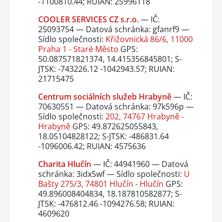
-1100810.44; RUIAN: 25996118
COOLER SERVICES CZ s.r.o.
— IČ:
25093754 — Datová schránka: gfanrf9 —
Sídlo společnosti:
Křižovnická 86/6, 11000
Praha 1 - Staré Město
GPS:
50.087571821374, 14.415356845801; S-
JTSK: -743226.12 -1042943.57; RUIAN:
21715475
Centrum sociálních služeb Hrabyně
— IČ:
70630551 — Datová schránka: 97k596p —
Sídlo společnosti:
202, 74767 Hrabyně -
Hrabyně
GPS: 49.872625055843,
18.05104828122; S-JTSK: -486831.64
-1096006.42; RUIAN: 4575636
Charita Hlučín
— IČ: 44941960 — Datová
schránka: 3idx5wf — Sídlo společnosti:
U
Bašty 275/3, 74801 Hlučín - Hlučín
GPS:
49.896008404834, 18.187810582877; S-
JTSK: -476812.46 -1094276.58; RUIAN:
4609620