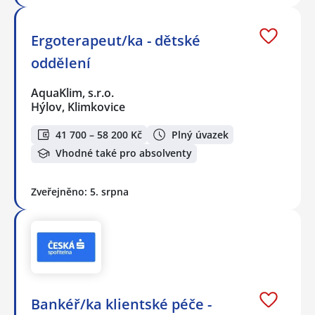
Ergoterapeut/ka - dětské
oddělení
AquaKlim, s.r.o.
Hýlov, Klimkovice
41 700 – 58 200 Kč
Plný úvazek
Vhodné také pro absolventy
Zveřejněno: 5. srpna
Bankéř/ka klientské péče -