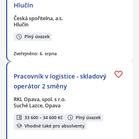
Hlučín
Česká spořitelna, a.s.
Hlučín
Plný úvazek
Zveřejněno: 6. srpna
Pracovník v logistice - skladový
operátor 2 směny
RKL Opava, spol. s r.o.
Suché Lazce, Opava
33 600 – 34 600 Kč
Plný úvazek
Vhodné také pro absolventy