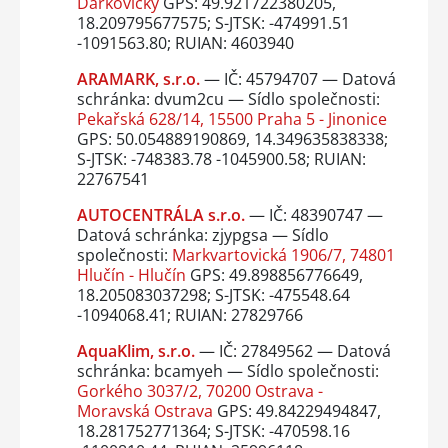
Darkovičky
GPS: 49.921722380205,
18.209795677575; S-JTSK: -474991.51
-1091563.80; RUIAN: 4603940
ARAMARK, s.r.o.
— IČ: 45794707 — Datová
schránka: dvum2cu — Sídlo společnosti:
Pekařská 628/14, 15500 Praha 5 - Jinonice
GPS: 50.054889190869, 14.349635838338;
S-JTSK: -748383.78 -1045900.58; RUIAN:
22767541
AUTOCENTRÁLA s.r.o.
— IČ: 48390747 —
Datová schránka: zjypgsa — Sídlo
společnosti:
Markvartovická 1906/7, 74801
Hlučín - Hlučín
GPS: 49.898856776649,
18.205083037298; S-JTSK: -475548.64
-1094068.41; RUIAN: 27829766
AquaKlim, s.r.o.
— IČ: 27849562 — Datová
schránka: bcamyeh — Sídlo společnosti:
Gorkého 3037/2, 70200 Ostrava -
Moravská Ostrava
GPS: 49.84229494847,
18.281752771364; S-JTSK: -470598.16