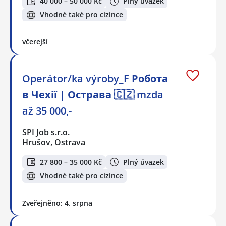
40 000 – 50 000 Kč
Plný úvazek
Vhodné také pro cizince
včerejší
Operátor/ka výroby_F Робота
в Чехії | Острава 🇨🇿 mzda
až 35 000,-
SPI Job s.r.o.
Hrušov, Ostrava
27 800 – 35 000 Kč
Plný úvazek
Vhodné také pro cizince
Zveřejněno: 4. srpna