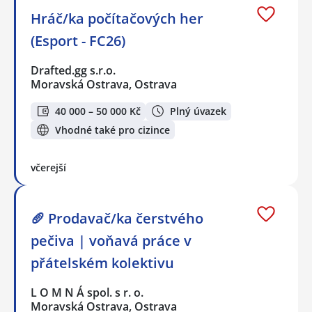
Hráč/ka počítačových her
(Esport - FC26)
Drafted.gg s.r.o.
Moravská Ostrava, Ostrava
40 000 – 50 000 Kč
Plný úvazek
Vhodné také pro cizince
včerejší
🥖 Prodavač/ka čerstvého
pečiva | voňavá práce v
přátelském kolektivu
L O M N Á spol. s r. o.
Moravská Ostrava, Ostrava