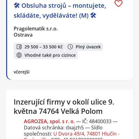
🛠️ Obsluha strojů – montujete,
skládáte, vyděláváte! (M) 🛠️
Pragolematik s.r.o.
Ostrava
29 500 – 33 500 Kč
Plný úvazek
Vhodné také pro cizince
včerejší
Inzerující firmy v okolí ulice 9.
května 74764 Velká Polom
AGROZEA, spol. s r. o.
— IČ: 48400033 —
Datová schránka: dxajzh5 — Sídlo
společnosti:
U Dvora 49/4, 74801 Hlučín -