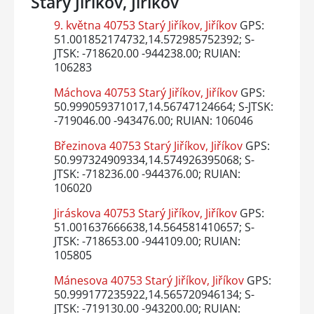
Starý Jiříkov, Jiříkov
9. května 40753 Starý Jiříkov, Jiříkov
GPS:
51.001852174732,14.572985752392; S-
JTSK: -718620.00 -944238.00; RUIAN:
106283
Máchova 40753 Starý Jiříkov, Jiříkov
GPS:
50.999059371017,14.56747124664; S-JTSK:
-719046.00 -943476.00; RUIAN: 106046
Březinova 40753 Starý Jiříkov, Jiříkov
GPS:
50.997324909334,14.574926395068; S-
JTSK: -718236.00 -944376.00; RUIAN:
106020
Jiráskova 40753 Starý Jiříkov, Jiříkov
GPS:
51.001637666638,14.564581410657; S-
JTSK: -718653.00 -944109.00; RUIAN:
105805
Mánesova 40753 Starý Jiříkov, Jiříkov
GPS:
50.999177235922,14.565720946134; S-
JTSK: -719130.00 -943200.00; RUIAN: