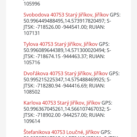
105996
Svobodova 40753 Starý Jiříkov, Jiříkov
GPS:
50.996449488495,14.573917820497; S-
JTSK: -718526.00 -944541.00; RUIAN:
107131
Tylova 40753 Starý Jiříkov, Jiříkov
GPS:
50.996089644389,14.571300020494; S-
JTSK: -718674.15 -944463.37; RUIAN:
105716
Dvořákova 40753 Starý Jiříkov, Jiříkov
GPS:
50.995215225347,14.575488469925; S-
JTSK: -718280.94 -944416.69; RUIAN:
108502
Karlova 40753 Starý Jiříkov, Jiříkov
GPS:
50.996367045261,14.566107467032; S-
JTSK: -718902.00 -944257.00; RUIAN:
109614
Štefanikova 40753 Loučné, Jiříkov
GPS: