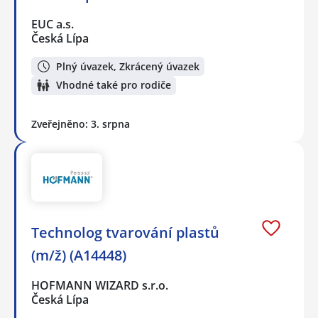
EUC a.s.
Česká Lípa
Plný úvazek, Zkrácený úvazek
Vhodné také pro rodiče
Zveřejněno: 3. srpna
Technolog tvarování plastů
(m/ž) (A14448)
HOFMANN WIZARD s.r.o.
Česká Lípa