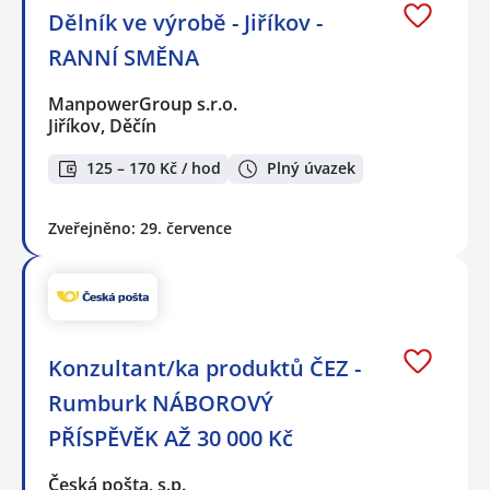
Dělník ve výrobě - Jiříkov -
RANNÍ SMĚNA
ManpowerGroup s.r.o.
Jiříkov, Děčín
125 – 170 Kč / hod
Plný úvazek
Zveřejněno: 29. července
Konzultant/ka produktů ČEZ -
Rumburk NÁBOROVÝ
PŘÍSPĚVĚK AŽ 30 000 Kč
Česká pošta, s.p.