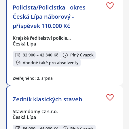
Policista/Policistka - okres
Česká Lípa náborový -
příspěvek 110.000 Kč
Krajské ředitelství policie…
Česká Lípa
32 900 – 42 340 Kč
Plný úvazek
Vhodné také pro absolventy
Zveřejněno: 2. srpna
Zedník klasických staveb
Stavimdomy cz s.r.o.
Česká Lípa
36 000 – 44 000 Kč
Plný úvazek