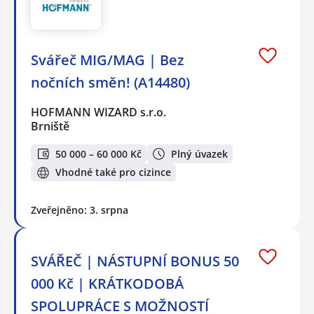
Svářeč MIG/MAG | Bez
nočních směn! (A14480)
HOFMANN WIZARD s.r.o.
Brniště
50 000 – 60 000 Kč
Plný úvazek
Vhodné také pro cizince
Zveřejněno: 3. srpna
SVÁŘEČ | NÁSTUPNÍ BONUS 50
000 Kč | KRÁTKODOBÁ
SPOLUPRÁCE S MOŽNOSTÍ