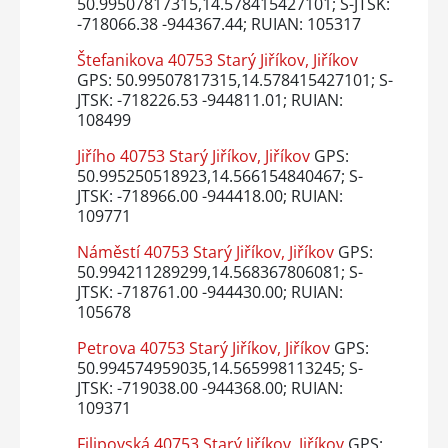
50.99507817315,14.578415427101; S-JTSK:
-718066.38 -944367.44; RUIAN: 105317
Štefanikova 40753 Starý Jiříkov, Jiříkov
GPS: 50.99507817315,14.578415427101; S-
JTSK: -718226.53 -944811.01; RUIAN:
108499
Jiřího 40753 Starý Jiříkov, Jiříkov
GPS:
50.995250518923,14.566154840467; S-
JTSK: -718966.00 -944418.00; RUIAN:
109771
Náměstí 40753 Starý Jiříkov, Jiříkov
GPS:
50.994211289299,14.568367806081; S-
JTSK: -718761.00 -944430.00; RUIAN:
105678
Petrova 40753 Starý Jiříkov, Jiříkov
GPS:
50.994574959035,14.565998113245; S-
JTSK: -719038.00 -944368.00; RUIAN:
109371
Filipovská 40753 Starý Jiříkov, Jiříkov
GPS: